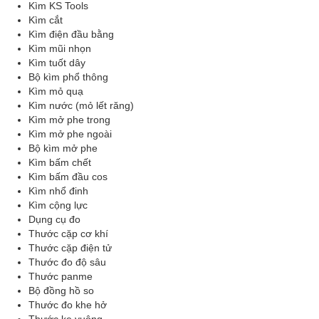
Kìm KS Tools
Kìm cắt
Kìm điện đầu bằng
Kìm mũi nhọn
Kìm tuốt dây
Bộ kìm phổ thông
Kìm mỏ quạ
Kìm nước (mỏ lết răng)
Kìm mở phe trong
Kìm mở phe ngoài
Bộ kìm mở phe
Kìm bấm chết
Kìm bấm đầu cos
Kìm nhổ đinh
Kìm cộng lực
Dụng cụ đo
Thước cặp cơ khí
Thước cặp điện tử
Thước đo độ sâu
Thước panme
Bộ đồng hồ so
Thước đo khe hở