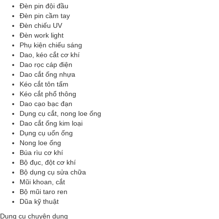
Đèn pin đội đầu
Đèn pin cầm tay
Đèn chiếu UV
Đèn work light
Phụ kiện chiếu sáng
Dao, kéo cắt cơ khí
Dao rọc cáp điện
Dao cắt ống nhựa
Kéo cắt tôn tấm
Kéo cắt phổ thông
Dao cạo bạc đạn
Dụng cụ cắt, nong loe ống
Dao cắt ống kim loại
Dụng cụ uốn ống
Nong loe ống
Búa rìu cơ khí
Bộ đục, đột cơ khí
Bộ dụng cụ sửa chữa
Mũi khoan, cắt
Bộ mũi taro ren
Dũa kỹ thuật
Dụng cụ chuyên dụng