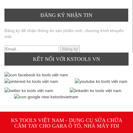
ĐĂNG KÝ NHẬN TIN
Đăng ký để nhận thông tin sản phẩm mới, chương trình khuyến
mãi.
KẾT NỐI VỚI KSTOOLS VN
KS TOOLS VIỆT NAM - DỤNG CỤ SỬA CHỮA
CẦM TAY CHO GARA Ô TÔ, NHÀ MÁY FDI