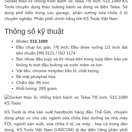
Socket tháo ốc chống trộm bánh xe Telsa 7/8 inch, 515.1089 KS
Tools chuyên dụng tháo bulong bánh xe dòng xe điện Telsa. Sử
dụng phổ biến trong các garage, phân xưởng sửa chữa ô tô
chuyên nghiệp. Phân phối chính hãng bởi KS Tools Việt Nam.
Thông số kỹ thuật
Model:
515.1089
Đầu chụp lục giác 7/8 inch; Đầu drive vuông 1/2 inch đạt
tiêu chuẩn DIN 3121 / ISO 1174
Bọc nhựa đầu tuýp và lót nhựa bên trong tuýp đảm bảo xài
không bị toét đầu bulong và xước mâm xe hơi
Vật liệu: chrome molyden bền bỉ, chất lượng
Bề mặt photphat hóa
Chiều dài: 86 mm
Khối lượng: 285 gram.
KS Tools là nhà sản xuất handtools hàng đầu Thế Giới, chuyên
dùng phục vụ cho các ngành sửa chữa bảo dưỡng tại nhà máy
FDI, ngành sản xuất, sửa chữa ô tô, xe máy... hay cả trong dân
dụng. KS Tools Việt Nam (UNICOM) là đại diện hãng phân phối