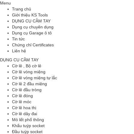
Menu
Trang chủ
Giới thiệu KS Tools
DỤNG CỤ CẦM TAY
Dụng cụ chuyên dụng
Dụng cụ Garage ô tô
Tin tức
Chứng chỉ Certificates
Liên hệ
DỤNG CỤ CẦM TAY
Cờ lê , Bộ cờ lê
Cờ lê vòng miệng
Cờ lê vòng miệng tự lắc
Cờ lê 2 đầu miệng
Cờ lê đầu tròng
Cờ lê đóng
Cờ lê móc
Cờ lê hoa thị
Cờ lê dây đai
Mỏ lết phổ thông
Khẩu tuýp socket
Đầu tuýp socket