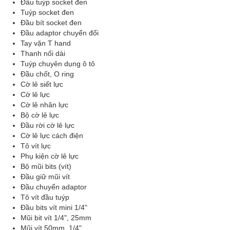
Đầu tuýp socket đen
Tuýp socket đen
Đầu bít socket đen
Đầu adaptor chuyển đổi
Tay vặn T hand
Thanh nối dài
Tuýp chuyên dụng ô tô
Đầu chốt, O ring
Cờ lê siết lực
Cờ lê lực
Cờ lê nhân lực
Bộ cờ lê lực
Đầu rời cờ lê lực
Cờ lê lực cách điện
Tô vít lực
Phụ kiện cờ lê lực
Bộ mũi bits (vít)
Đầu giữ mũi vít
Đầu chuyển adaptor
Tô vít đầu tuýp
Đầu bits vít mini 1/4"
Mũi bit vít 1/4", 25mm
Mũi vít 50mm, 1/4"