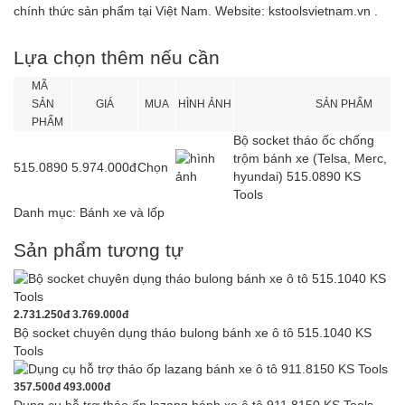
chính thức sản phẩm tại Việt Nam. Website: kstoolsvietnam.vn .
Lựa chọn thêm nếu cần
MÃ
SẢN
GIÁ
MUA
HÌNH ẢNH
SẢN PHẨM
PHẨM
Bộ socket tháo ốc chống
trộm bánh xe (Telsa, Merc,
515.0890
5.974.000đ
Chọn
hyundai) 515.0890 KS
Tools
Danh mục:
Bánh xe và lốp
Sản phẩm tương tự
2.731.250đ
3.769.000đ
Bộ socket chuyên dụng tháo bulong bánh xe ô tô 515.1040 KS
Tools
357.500đ
493.000đ