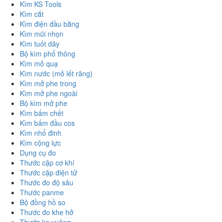
Kìm KS Tools
Kìm cắt
Kìm điện đầu bằng
Kìm mũi nhọn
Kìm tuốt dây
Bộ kìm phổ thông
Kìm mỏ quạ
Kìm nước (mỏ lết răng)
Kìm mở phe trong
Kìm mở phe ngoài
Bộ kìm mở phe
Kìm bấm chết
Kìm bấm đầu cos
Kìm nhổ đinh
Kìm cộng lực
Dụng cụ đo
Thước cặp cơ khí
Thước cặp điện tử
Thước đo độ sâu
Thước panme
Bộ đồng hồ so
Thước đo khe hở