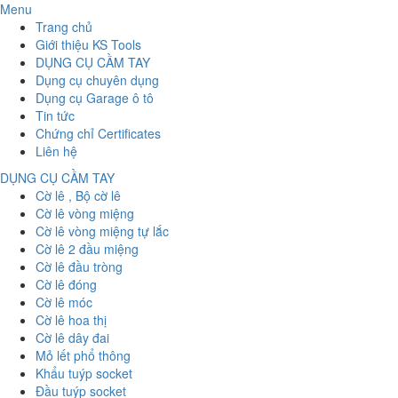
Menu
Trang chủ
Giới thiệu KS Tools
DỤNG CỤ CẦM TAY
Dụng cụ chuyên dụng
Dụng cụ Garage ô tô
Tin tức
Chứng chỉ Certificates
Liên hệ
DỤNG CỤ CẦM TAY
Cờ lê , Bộ cờ lê
Cờ lê vòng miệng
Cờ lê vòng miệng tự lắc
Cờ lê 2 đầu miệng
Cờ lê đầu tròng
Cờ lê đóng
Cờ lê móc
Cờ lê hoa thị
Cờ lê dây đai
Mỏ lết phổ thông
Khẩu tuýp socket
Đầu tuýp socket