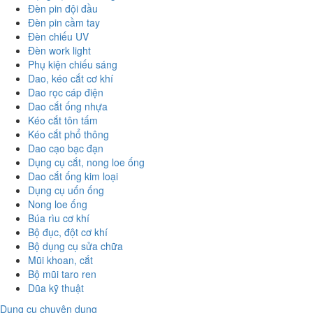
Đèn pin đội đầu
Đèn pin cầm tay
Đèn chiếu UV
Đèn work light
Phụ kiện chiếu sáng
Dao, kéo cắt cơ khí
Dao rọc cáp điện
Dao cắt ống nhựa
Kéo cắt tôn tấm
Kéo cắt phổ thông
Dao cạo bạc đạn
Dụng cụ cắt, nong loe ống
Dao cắt ống kim loại
Dụng cụ uốn ống
Nong loe ống
Búa rìu cơ khí
Bộ đục, đột cơ khí
Bộ dụng cụ sửa chữa
Mũi khoan, cắt
Bộ mũi taro ren
Dũa kỹ thuật
Dụng cụ chuyên dụng