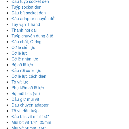
Đầu tuýp socket đen
Tuýp socket đen
Đầu bít socket đen
Đầu adaptor chuyển đổi
Tay vặn T hand
Thanh nối dài
Tuýp chuyên dụng ô tô
Đầu chốt, O ring
Cờ lê siết lực
Cờ lê lực
Cờ lê nhân lực
Bộ cờ lê lực
Đầu rời cờ lê lực
Cờ lê lực cách điện
Tô vít lực
Phụ kiện cờ lê lực
Bộ mũi bits (vít)
Đầu giữ mũi vít
Đầu chuyển adaptor
Tô vít đầu tuýp
Đầu bits vít mini 1/4"
Mũi bit vít 1/4", 25mm
Mũi vít 50mm, 1/4"