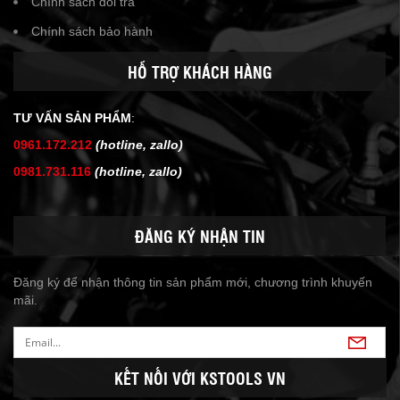
Chính sách đổi trả
Chính sách bảo hành
HỖ TRỢ KHÁCH HÀNG
TƯ VẤN SẢN PHẨM
:
0961.172.212
(hotline, zallo)
0981.731.116
(hotline, zallo)
ĐĂNG KÝ NHẬN TIN
Đăng ký để nhận thông tin sản phẩm mới, chương trình khuyến
mãi.
KẾT NỐI VỚI KSTOOLS VN