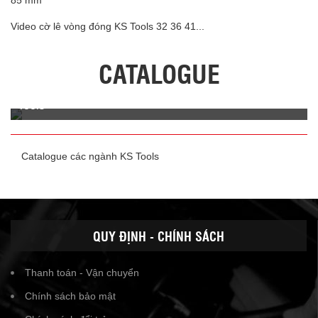
Video cờ lê vòng đóng KS Tools 32 36 41...
CATALOGUE
Catalogue Giải pháp sửa chữa ô tô, xe máy điện KS
Tools
Catalogue giải pháp sửa chữa ô tô, xe máy điện KS Tools
Gemany. Phân phối chính hãng bởi Unitools Việt Nam. Holtine
0961172212
Catalogue các ngành KS Tools
QUY ĐỊNH - CHÍNH SÁCH
Thanh toán - Vận chuyển
Chính sách bảo mật