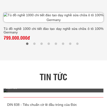
Tủ đồ nghề 1000 chi tiết đào tạo dạy nghề sửa chữa ô tô 100%
Germany
799.000.000đ
TIN TỨC
Top 4 cây kìm cắt kỹ thuật của KS Tools Germany| Hàng
sẵn có
Top 4 cây kìm cắt kỹ thuật của KS Tools Germany| Hàng sẵn
có. Nhập khẩu và phân phối bởi KS Tools Việt Nam - thương
hiệu của Unicom JSC
DIN 838 - Tiêu chuẩn cờ lê đầu tròng của Đức