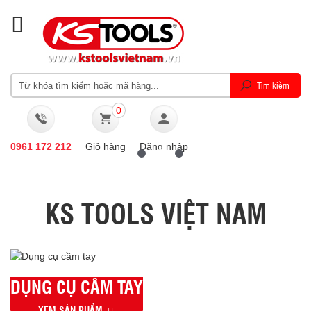
0
0961 172 212
Giỏ hàng
Đăng nhập
KS TOOLS VIỆT NAM
DỤNG CỤ CẦM TAY
XEM SẢN PHẨM