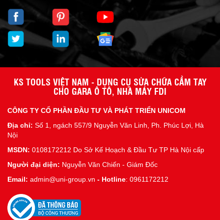
KS TOOLS VIỆT NAM - DỤNG CỤ SỬA CHỮA CẦM TAY
CHO GARA Ô TÔ, NHÀ MÁY FDI
CÔNG TY CỔ PHẦN ĐẦU TƯ VÀ PHÁT TRIỂN UNICOM
Địa chỉ:
Số 1, ngách 557/9 Nguyễn Văn Linh, Ph. Phúc Lợi, Hà
Nội
MSDN:
0108172212 Do Sở Kế Hoạch & Đầu Tư TP Hà Nội cấp
Người đại diện:
Nguyễn Văn Chiến - Giám Đốc
Email:
admin@uni-group.vn
-
Hotline
: 0961172212