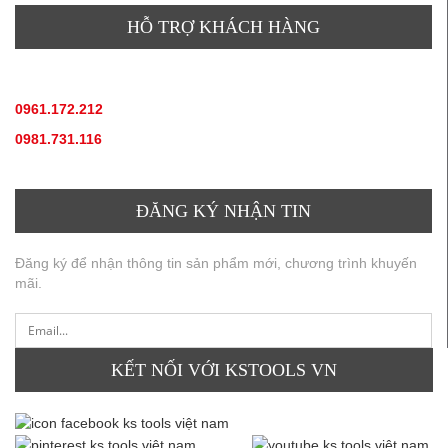
HỖ TRỢ KHÁCH HÀNG
TƯ VẤN SẢN PHẨM
:
0961.172.212
(hotline, zallo)
0981.731.116
(hotline, zallo)
ĐĂNG KÝ NHẬN TIN
Đăng ký để nhận thông tin sản phẩm mới, chương trình khuyến
mãi.
KẾT NỐI VỚI KSTOOLS VN