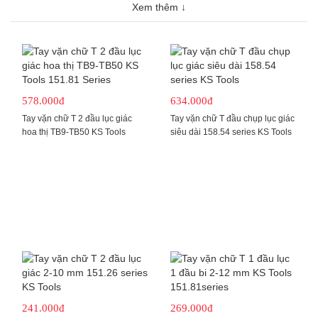
Xem thêm ↓
Thông thường, lục giác đầu chữ T thường được đóng gói thành
các bộ phổ thông từ 8-10 cây. Ví dụ:
Bộ lục giác chữ T đầu bi đầu bằng 2-12 mm 9 cây
151.8150
Bộ lục giác đầu hoa thị có lỗ 9 cây từ TB10-TB50
mã 151.8160
578.000đ
634.000đ
Bộ chữ T đầu lục bằng 8 cây 158.8130 size 2,0- 10 mm
Tay vặn chữ T 2 đầu lục giác
Tay vặn chữ T đầu chụp lục giác
Chi tiết các đầu lục giác bên dưới danh mục. Nếu bạn chưa
hoa thị TB9-TB50 KS Tools
siêu dài 158.54 series KS Tools
tìm được sản phẩm mình cần vui lòng liên hệ hotline KS
151.81 Series
Tools Việt Nam. 0961172212
241.000đ
269.000đ