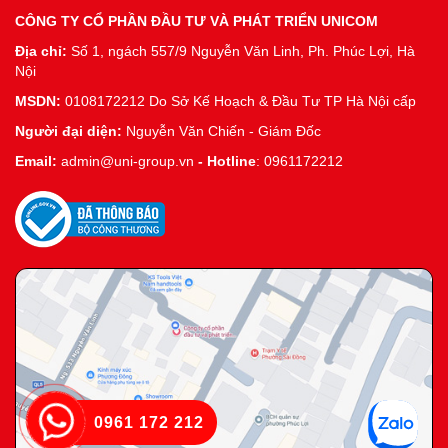
CÔNG TY CỔ PHẦN ĐẦU TƯ VÀ PHÁT TRIỂN UNICOM
Địa chỉ:
Số 1, ngách 557/9 Nguyễn Văn Linh, Ph. Phúc Lợi, Hà
Nội
MSDN:
0108172212 Do Sở Kế Hoạch & Đầu Tư TP Hà Nội cấp
Người đại diện:
Nguyễn Văn Chiến - Giám Đốc
Email:
admin@uni-group.vn
-
Hotline
: 0961172212
0961 172 212