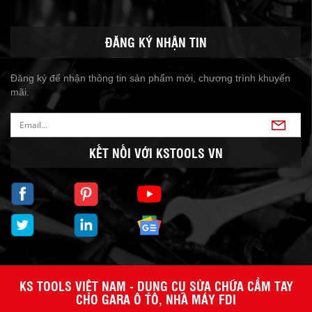
ĐĂNG KÝ NHẬN TIN
Đăng ký để nhận thông tin sản phẩm mới, chương trình khuyến
mãi.
KẾT NỐI VỚI KSTOOLS VN
KS TOOLS VIỆT NAM - DỤNG CỤ SỬA CHỮA CẦM TAY
CHO GARA Ô TÔ, NHÀ MÁY FDI