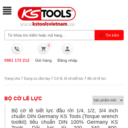
0
0961 172 212
Giỏ hàng
Đăng nhập
/
/
/
Trang chủ
Dụng cụ cầm tay
Cờ lê, tô vít siết lực
Bộ cờ lê lực
BỘ CỜ LÊ LỰC
Bộ cờ lê siết lực đầu rời 1/4, 1/2, 3/4 inch
chuẩn DIN Germany KS Tools (Torque wrench
toolkit) tiêu chuẩn DIN 100% Germany KS
Tools. Dải lực từ 200, 340, 800,