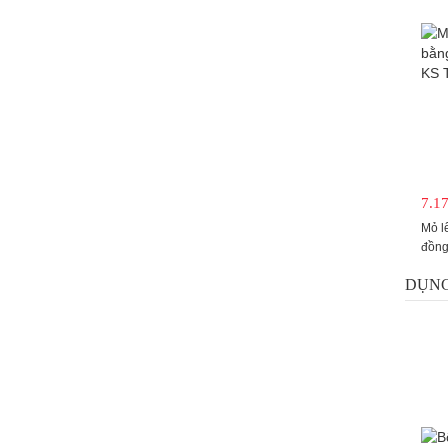
7.1
Mỏ l
đồng
DỤNG