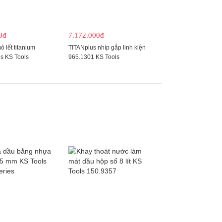
0đ
7.172.000đ
 lết titanium
TITANplus nhíp gắp linh kiện
es KS Tools
965.1301 KS Tools