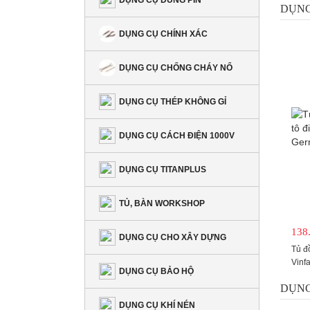
DỤNG CỤ DÙNG PIN
DỤNG
DỤNG CỤ CHÍNH XÁC
DỤNG CỤ CHỐNG CHÁY NỔ
DỤNG CỤ THÉP KHÔNG GỈ
DỤNG CỤ CÁCH ĐIỆN 1000V
DỤNG CỤ TITANPLUS
TỦ, BÀN WORKSHOP
138
DỤNG CỤ CHO XÂY DỰNG
Tủ đ
Vinf
DỤNG CỤ BẢO HỘ
117.
DỤNG
DỤNG CỤ KHÍ NÉN