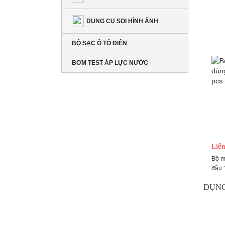
DỤNG CỤ SOI HÌNH ẢNH
BỘ SẠC Ô TÔ ĐIỆN
BƠM TEST ÁP LỰC NƯỚC
Liên
Bộ m
đầu 
515.
DỤNG