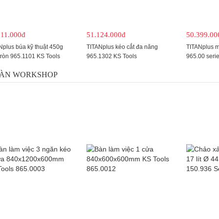
911.000đ
51.124.000đ
50.399.00
Nplus búa kỹ thuật 450g
TITANplus kéo cắt đa năng
TITANplus mỏ
tròn 965.1101 KS Tools
965.1302 KS Tools
965.00 seri
BÀN WORKSHOP