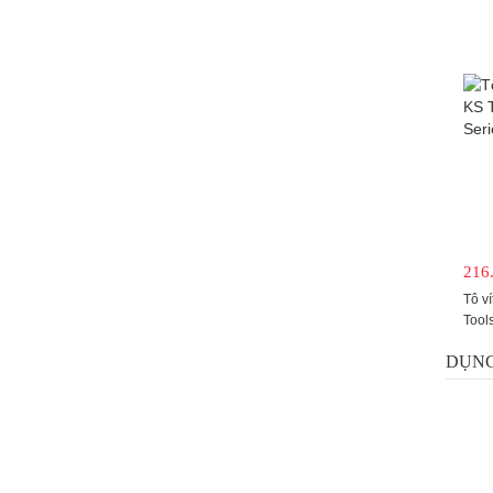
216
Tô ví
Tool
DỤNG