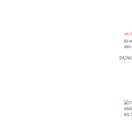
44.
Bộ d
điện
KS T
DỤNG