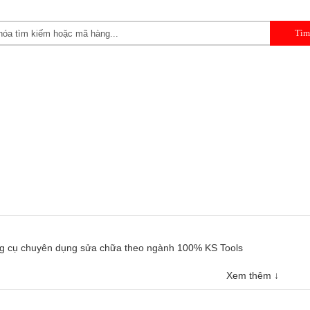
 CẦM TAY
DỤNG CỤ CHUYÊN DỤNG
DỤNG CỤ GARAGE 
Xem thêm ↓