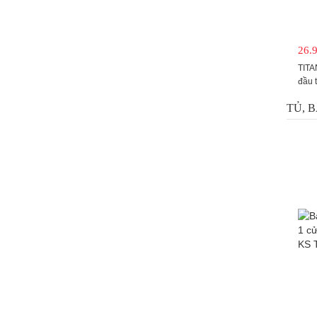
26.
TITA
đầu 
TỦ, 