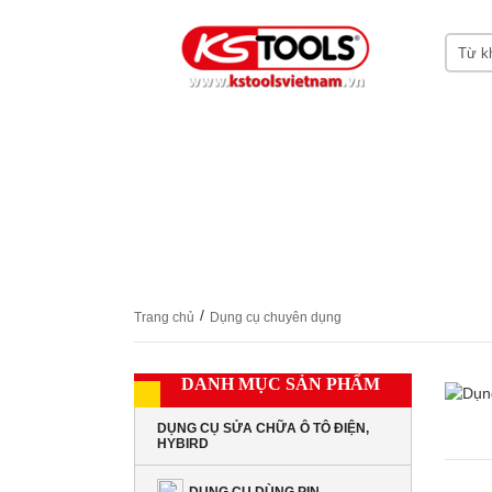
HOME
GIỚI THIỆU KS TOOLS
DỤNG CỤ
CHỨNG CHỈ CERTIFICATES
LIÊN HỆ
/
Trang chủ
Dụng cụ chuyên dụng
DANH MỤC SẢN PHẨM
DỤNG CỤ SỬA CHỮA Ô TÔ ĐIỆN,
HYBIRD