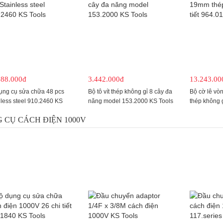
788.000đ
3.442.000đ
13.243.00
ụng cụ sửa chữa 48 pcs
Bộ tô vít thép không gỉ 8 cây đa
Bộ cờ lê v
nless steel 910.2460 KS
năng model 153.2000 KS Tools
thép không gỉ
s
964.0135 KS
 CỤ CÁCH ĐIỆN 1000V