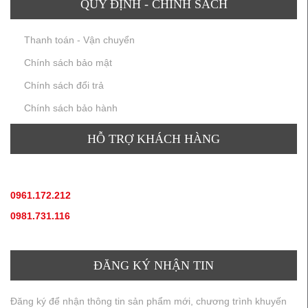
QUY ĐỊNH - CHÍNH SÁCH
Thanh toán - Vận chuyển
Chính sách bảo mật
Chính sách đổi trả
Chính sách bảo hành
HỖ TRỢ KHÁCH HÀNG
TƯ VẤN SẢN PHẨM
:
0961.172.212
(hotline, zallo)
0981.731.116
(hotline, zallo)
ĐĂNG KÝ NHẬN TIN
Đăng ký để nhận thông tin sản phẩm mới, chương trình khuyến