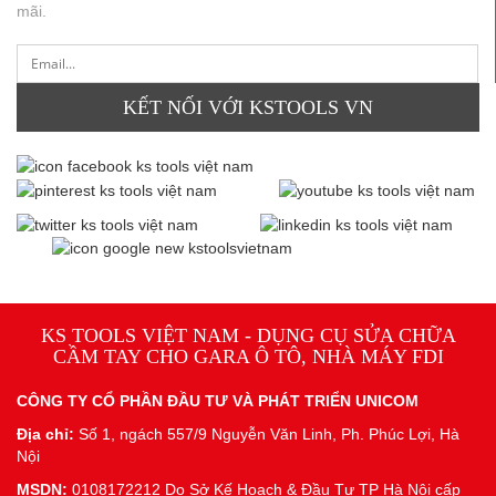
mãi.
KẾT NỐI VỚI KSTOOLS VN
KS TOOLS VIỆT NAM - DỤNG CỤ SỬA CHỮA
CẦM TAY CHO GARA Ô TÔ, NHÀ MÁY FDI
CÔNG TY CỔ PHẦN ĐẦU TƯ VÀ PHÁT TRIỂN UNICOM
Địa chỉ:
Số 1, ngách 557/9 Nguyễn Văn Linh, Ph. Phúc Lợi, Hà
Nội
MSDN:
0108172212 Do Sở Kế Hoạch & Đầu Tư TP Hà Nội cấp