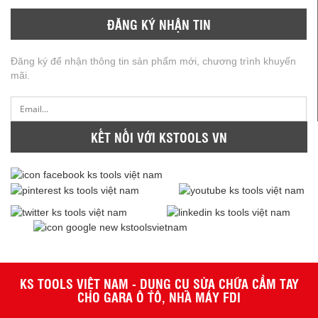
ĐĂNG KÝ NHẬN TIN
Đăng ký để nhận thông tin sản phẩm mới, chương trình khuyến
mãi.
KẾT NỐI VỚI KSTOOLS VN
KS TOOLS VIỆT NAM - DỤNG CỤ SỬA CHỮA CẦM TAY
CHO GARA Ô TÔ, NHÀ MÁY FDI