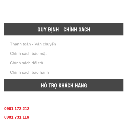
QUY ĐỊNH - CHÍNH SÁCH
Thanh toán - Vận chuyển
Chính sách bảo mật
Chính sách đổi trả
Chính sách bảo hành
HỖ TRỢ KHÁCH HÀNG
TƯ VẤN SẢN PHẨM
:
0961.172.212
(hotline, zallo)
0981.731.116
(hotline, zallo)