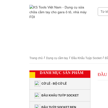
HOME
GIỚI THIỆU KS TOOLS
DỤNG CỤ
CHỨNG CHỈ CERTIFICATES
LIÊN HỆ
/
/
/
Trang chủ
Dụng cụ cầm tay
Đầu Khẩu Tuýp Socket
Đầ
DANH MỤC SẢN PHẨM
ĐẦU 
CỜ LÊ - BỘ CỜ LÊ
ĐẦU KHẨU TUÝP SOCKET
ĐẦU TUÝP SOCKET ĐEN