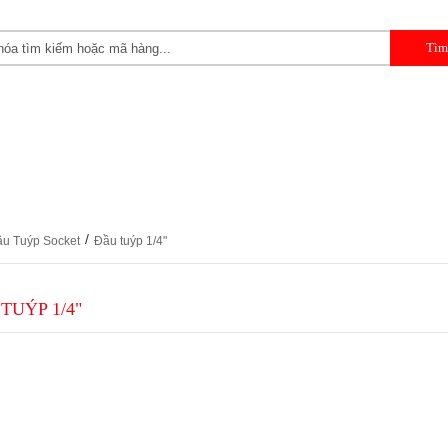
 CẦM TAY
DỤNG CỤ CHUYÊN DỤNG
DỤNG CỤ GARAGE 
/
u Tuýp Socket
Đầu tuýp 1/4"
TUÝP 1/4"