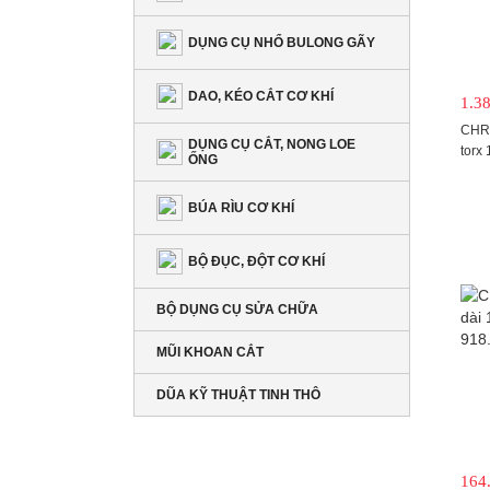
DỤNG CỤ NHỔ BULONG GÃY
DAO, KÉO CẮT CƠ KHÍ
1.3
CHRO
DỤNG CỤ CẮT, NONG LOE
torx 
ỐNG
BÚA RÌU CƠ KHÍ
BỘ ĐỤC, ĐỘT CƠ KHÍ
BỘ DỤNG CỤ SỬA CHỮA
MŨI KHOAN CẮT
DŨA KỸ THUẬT TINH THÔ
164