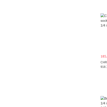
185
CHRO
918.
Tool