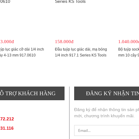
33.000đ
158.000đ
1.040.000
ýp lục giác cỡ dài 1/4 inch
Đầu tuýp lục giác dài, mạ bóng
Bộ tuýp sock
ây 4-13 mm 917.0610
1/4 inch 917.1 Series KS Tools
mm 10 cây 
Ỗ TRỢ KHÁCH HÀNG
ĐĂNG KÝ NHẬN TI
ẤN SẢN PHẨM
:
Đăng ký để nhận thông tin sản 
mới, chương trình khuyến mãi.
172.212
(hotline, zallo)
731.116
(hotline, zallo)