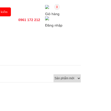
0
Giỏ hàng
0961 172 212
Đăng nhập
Ô TÔ
TIN TỨC