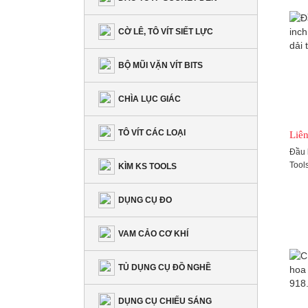
CỜ LÊ, TÔ VÍT SIẾT LỰC
BỘ MŨI VẶN VÍT BITS
CHÌA LỤC GIÁC
TÔ VÍT CÁC LOẠI
Liên
Đầu 
Tools
KÌM KS TOOLS
hệ i
DỤNG CỤ ĐO
VAM CẢO CƠ KHÍ
TỦ DỤNG CỤ ĐỒ NGHỀ
DỤNG CỤ CHIẾU SÁNG