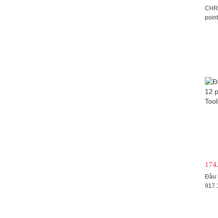
CHRO
point
174
Đầu 
917.