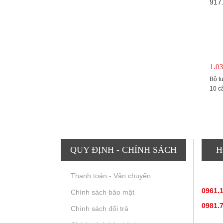
1.0
Bộ tu
10 c
QUY ĐỊNH - CHÍNH SÁCH
H
Thanh toán - Vận chuyển
TƯ V
0961.
Chính sách bảo mật
0981.
Chính sách đổi trả