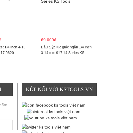
đ
69.000đ
et 1/4 inch 4-13
Đầu tuýp lục giác ngắn 1/4 inch
917.0620
3-14 mm 917.14 Series KS
Tools
N
KẾT NỐI VỚI KSTOOLS VN
phẩm