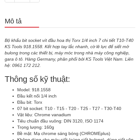
Mô tả
Bộ khẩu bit socket vít đầu hoa thị Torx 1/4 inch 7 chi tiết T10-T40
KS Tools 918.1558. Kết hợp tay lắc nhanh, cờ lê lực để siết mở
bulong trong các thiết bị, máy móc trong nhà máy công nghiệp,
gara ô tô. Hàng Germany, phân phối bởi KS Tools Việt Nam. Liên
hệ: 0961 172 212.
Thông số kỹ thuật:
Model: 918.1558
Đầu kết nối 1/4 inch
Đầu bit: Torx
07 bit socket: T10 - T15 - T20 - T25 - T27 - T30-T40
Vật liệu: Chrome vanadium
Tiêu chuẩn đầu vuông: DIN 3120, ISO 1174
Trọng lượng: 160g
Bề mặt: Mạ chrome sáng bóng (CHROMEplus)
Không dùng cho máy siết (súng siết bulong), dùng siết vặn