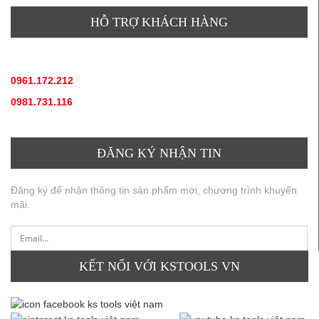
HỖ TRỢ KHÁCH HÀNG
TƯ VẤN SẢN PHẨM
:
0961.172.212
(hotline, zallo)
0981.731.116
(hotline, zallo)
ĐĂNG KÝ NHẬN TIN
Đăng ký để nhận thông tin sản phẩm mới, chương trình khuyến
mãi.
KẾT NỐI VỚI KSTOOLS VN