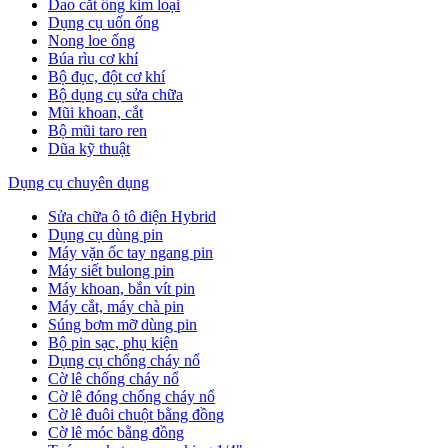
Dao cắt ống kim loại
Dụng cụ uốn ống
Nong loe ống
Búa rìu cơ khí
Bộ đục, đột cơ khí
Bộ dụng cụ sửa chữa
Mũi khoan, cắt
Bộ mũi taro ren
Dũa kỹ thuật
Dụng cụ chuyên dụng
Sửa chữa ô tô điện Hybrid
Dụng cụ dùng pin
Máy vặn ốc tay ngang pin
Máy siết bulong pin
Máy khoan, bắn vít pin
Máy cắt, máy chà pin
Súng bơm mỡ dùng pin
Bộ pin sạc, phụ kiện
Dụng cụ chống cháy nổ
Cờ lê chống cháy nổ
Cờ lê đóng chống cháy nổ
Cờ lê đuôi chuột bằng đồng
Cờ lê móc bằng đồng