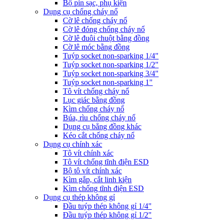
Bộ pin sạc, phụ kiện
Dụng cụ chống cháy nổ
Cờ lê chống cháy nổ
Cờ lê đóng chống cháy nổ
Cờ lê đuôi chuột bằng đồng
Cờ lê móc bằng đồng
Tuýp socket non-sparking 1/4"
Tuýp socket non-sparking 1/2"
Tuýp socket non-sparking 3/4"
Tuýp socket non-sparking 1"
Tô vít chống cháy nổ
Lục giác bằng đồng
Kìm chống cháy nổ
Búa, rìu chống cháy nổ
Dụng cụ bẳng đồng khác
Kéo cắt chống cháy nổ
Dụng cụ chính xác
Tô vít chính xác
Tô vít chống tĩnh điện ESD
Bộ tô vít chính xác
Kìm gắp, cắt linh kiện
Kìm chống tĩnh điện ESD
Dụng cụ thép không gỉ
Đầu tuýp thép không gỉ 1/4"
Đầu tuýp thép không gỉ 1/2"