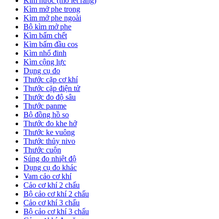
Kìm nước (mỏ lết răng)
Kìm mở phe trong
Kìm mở phe ngoài
Bộ kìm mở phe
Kìm bấm chết
Kìm bấm đầu cos
Kìm nhổ đinh
Kìm cộng lực
Dụng cụ đo
Thước cặp cơ khí
Thước cặp điện tử
Thước đo độ sâu
Thước panme
Bộ đồng hồ so
Thước đo khe hở
Thước ke vuông
Thước thủy nivo
Thước cuộn
Súng đo nhiệt độ
Dụng cụ đo khác
Vam cảo cơ khí
Cảo cơ khí 2 chấu
Bộ cảo cơ khí 2 chấu
Cảo cơ khí 3 chấu
Bộ cảo cơ khí 3 chấu