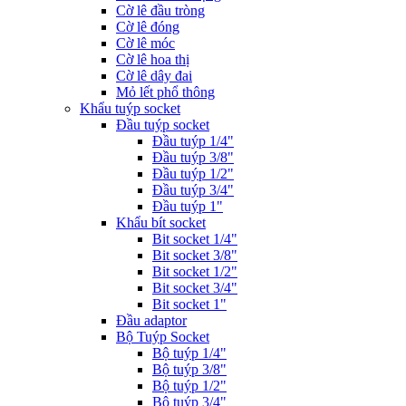
Cờ lê đầu tròng
Cờ lê đóng
Cờ lê móc
Cờ lê hoa thị
Cờ lê dây đai
Mỏ lết phổ thông
Khẩu tuýp socket
Đầu tuýp socket
Đầu tuýp 1/4"
Đầu tuýp 3/8"
Đầu tuýp 1/2"
Đầu tuýp 3/4"
Đầu tuýp 1"
Khẩu bít socket
Bit socket 1/4"
Bit socket 3/8"
Bit socket 1/2"
Bit socket 3/4"
Bit socket 1"
Đầu adaptor
Bộ Tuýp Socket
Bộ tuýp 1/4"
Bộ tuýp 3/8"
Bộ tuýp 1/2"
Bộ tuýp 3/4"