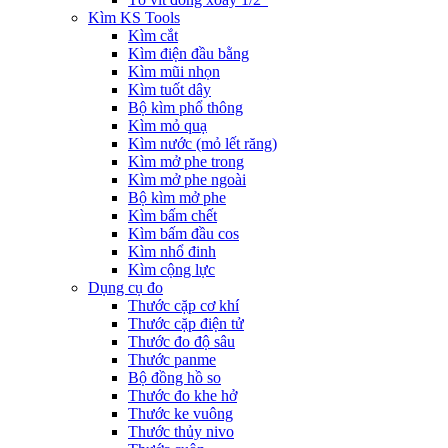
Kìm KS Tools
Kìm cắt
Kìm điện đầu bằng
Kìm mũi nhọn
Kìm tuốt dây
Bộ kìm phổ thông
Kìm mỏ quạ
Kìm nước (mỏ lết răng)
Kìm mở phe trong
Kìm mở phe ngoài
Bộ kìm mở phe
Kìm bấm chết
Kìm bấm đầu cos
Kìm nhổ đinh
Kìm cộng lực
Dụng cụ đo
Thước cặp cơ khí
Thước cặp điện tử
Thước đo độ sâu
Thước panme
Bộ đồng hồ so
Thước đo khe hở
Thước ke vuông
Thước thủy nivo