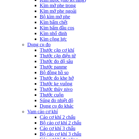
Kìm mở phe trong
Kìm mở phe ngoài
Bộ kìm mở phe
Kìm bấm chết
Kìm bấm đầu cos
Kìm nhổ đinh
Kìm cộng lực
Dụng cụ đo
Thước cặp cơ khí
Thước cặp điện tử
Thước đo độ sâu
Thước panme
Bộ đồng hồ so
Thước đo khe hở
Thước ke vuông
Thước thủy nivo
Thước cuộn
Súng đo nhiệt độ
Dụng cụ đo khác
Vam cảo cơ khí
Cảo cơ khí 2 chấu
Bộ cảo cơ khí 2 chấu
Cảo cơ khí 3 chấu
Bộ cảo cơ khí 3 chấu