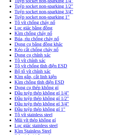
Tuýp socket non-sparking 1/4"
Tuýp socket non-sparking 1/2"
Tuýp socket non-sparking 3/4"
Tuýp socket non-sparking 1"
Tô vít chống cháy nổ
Lục giác bằng đồng
Kìm chống cháy nổ
Búa, rìu chống cháy nổ
Dụng cụ bẳng đồng khác
Kéo cắt chống cháy nổ
Dụng cụ chính xác
Tô vít chính xác
Tô vít chống tĩnh điện ESD
Bộ tô vít chính xác
Kìm gắp, cắt linh kiện
Kìm chống tĩnh điện ESD
Dụng cụ thép không gỉ
Đầu tuýp thép không gỉ 1/4"
Đầu tuýp thép không gỉ 1/2"
Đầu tuýp thép không gỉ 3/4"
Đầu tuýp thép không gỉ 1"
Tô vít stainless steel
Mũi vít thép không gỉ
Lục giác stainless steel
Kìm Stainless Steel