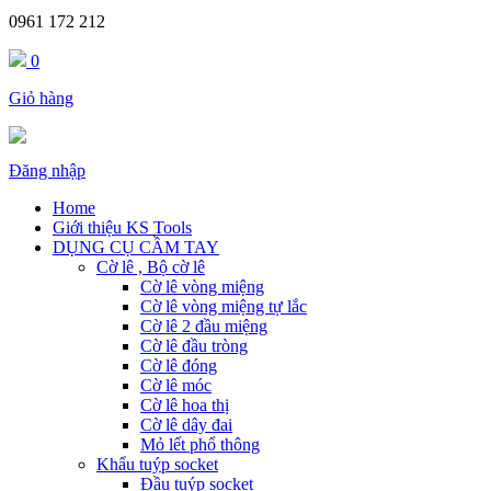
0961 172 212
0
Giỏ hàng
Đăng nhập
Home
Giới thiệu KS Tools
DỤNG CỤ CẦM TAY
Cờ lê , Bộ cờ lê
Cờ lê vòng miệng
Cờ lê vòng miệng tự lắc
Cờ lê 2 đầu miệng
Cờ lê đầu tròng
Cờ lê đóng
Cờ lê móc
Cờ lê hoa thị
Cờ lê dây đai
Mỏ lết phổ thông
Khẩu tuýp socket
Đầu tuýp socket