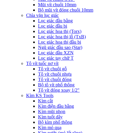
Mũi vít chuôi 10mm
Bộ mũi vít đóng chuôi 10mm
Chìa vặn lục giác
Lục giác đầu bằng
Lục giác đầu bi
Lục giác hoa thị (Torx)
Lục giác hoa thị lỗ (TxB)
Lục giác hoa thị đầu bi
Ngũ giác đầu sao (Star)
Lục giác đầu XZN
Lục giác tay chữ T
Tô vít tuốc nơ vít
Tô vít chuôi gỗ
Tô vít chuôi nhựa
Tô vít chuôi đóng
Bộ tô vít phổ thông
Tô vít đóng xoay 1/2"
Kìm KS Tools
Kìm cắt
Kìm điện đầu bằng
Kìm mũi nhọn
Kìm tuốt dây
Bộ kìm phổ thông
Kìm mỏ quạ
Kìm nước (mỏ lết răng)