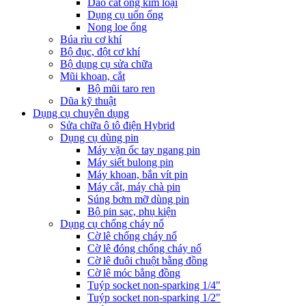
Dao cắt ống kim loại
Dụng cụ uốn ống
Nong loe ống
Búa rìu cơ khí
Bộ đục, đột cơ khí
Bộ dụng cụ sửa chữa
Mũi khoan, cắt
Bộ mũi taro ren
Dũa kỹ thuật
Dụng cụ chuyên dụng
Sửa chữa ô tô điện Hybrid
Dụng cụ dùng pin
Máy vặn ốc tay ngang pin
Máy siết bulong pin
Máy khoan, bắn vít pin
Máy cắt, máy chà pin
Súng bơm mỡ dùng pin
Bộ pin sạc, phụ kiện
Dụng cụ chống cháy nổ
Cờ lê chống cháy nổ
Cờ lê đóng chống cháy nổ
Cờ lê đuôi chuột bằng đồng
Cờ lê móc bằng đồng
Tuýp socket non-sparking 1/4"
Tuýp socket non-sparking 1/2"