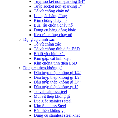
Tuýp socket non-sparking 3/4"
Tuýp socket non-sparking 1"
Tô vít chống cháy nổ
Lục giác bằng đồng
Kìm chống cháy nổ
Búa, rìu chống cháy nổ
Dụng cụ bẳng đồng khác
Kéo cắt chống cháy nổ
Dụng cụ chính xác
Tô vít chính xác
Tô vít chống tĩnh điện ESD
Bộ tô vít chính xác
Kìm gắp, cắt linh kiện
Kìm chống tĩnh điện ESD
Dụng cụ thép không gỉ
Đầu tuýp thép không gỉ 1/4"
Đầu tuýp thép không gỉ 1/2"
Đầu tuýp thép không gỉ 3/4"
Đầu tuýp thép không gỉ 1"
Tô vít stainless steel
Mũi vít thép không gỉ
Lục giác stainless steel
Kìm Stainless Steel
Búa thép không gỉ
Dụng cụ stainless steel khác