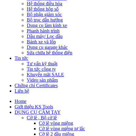
Hệ thống điều hòa
Hệ thống hộp số
Bộ phận giảm xóc
Bộ trục dẫn hướng
Dụng cụ làm kính xe
Phanh hành trình
Dầu máy/ Lọc dầu
Bánh xe và lốp
Dụng cụ garage khác
Sửa chữa hệ thống điện
Tin tức
Tư vấn kỹ thuật
Tin tức công ty
Khuyến mãi SALE
Video sản phẩm
Chứng chỉ Certificates
Liên hệ
Home
Giới thiệu KS Tools
DỤNG CỤ CẦM TAY
Cờ lê , Bộ cờ lê
Cờ lê vòng miệng
Cờ lê vòng miệng tự lắc
Cờ lê 2 đầu miệng