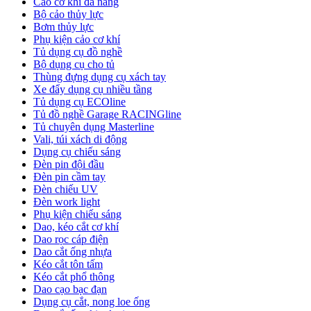
Cảo cơ khí đa năng
Bộ cảo thủy lực
Bơm thủy lực
Phụ kiện cảo cơ khí
Tủ dụng cụ đồ nghề
Bộ dụng cụ cho tủ
Thùng đựng dụng cụ xách tay
Xe đẩy dụng cụ nhiều tầng
Tủ dụng cụ ECOline
Tủ đồ nghề Garage RACINGline
Tủ chuyên dụng Masterline
Vali, túi xách di động
Dụng cụ chiếu sáng
Đèn pin đội đầu
Đèn pin cầm tay
Đèn chiếu UV
Đèn work light
Phụ kiện chiếu sáng
Dao, kéo cắt cơ khí
Dao rọc cáp điện
Dao cắt ống nhựa
Kéo cắt tôn tấm
Kéo cắt phổ thông
Dao cạo bạc đạn
Dụng cụ cắt, nong loe ống