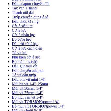
Đầu adaptor chuyển đổi
Tay vặn T hand
Thanh nối dài
Tuýp chuyên dụng ô tô
Đầu chốt, O ring
Cờ lê siết lực
Cờ lê lực
Cờ lê nhân lực
Bộ cờ lê lực
Đầu rời cờ lê lực
Cờ lê lực cách điện
Tô vít lực
Phụ kiện cờ lê lực
Bộ mũi bits (vít)
Đầu giữ mũi vít
Đầu chuyển adaptor
Tô vít đầu tuýp
Đầu bits vít mini 1/4"
Mũi bit vít 1/4", 25mm
Mũi vít 50mm, 1/4"
Mũi vít 75mm, 1/4"
Bộ mũi vặn vít 1/4"
Mũi vít TORSIONpower 1/4"
Bộ mũi vít TORSIONpower 1/4"
Mũi vít chuôi 5/16"