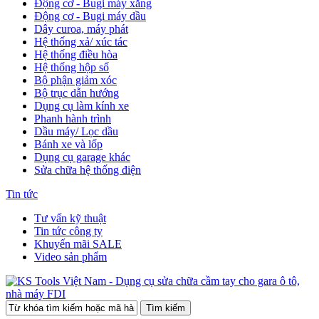
Động cơ - Bugi máy xăng
Động cơ - Bugi máy dầu
Dây curoa, máy phát
Hệ thống xả/ xúc tác
Hệ thống điều hòa
Hệ thống hộp số
Bộ phận giảm xóc
Bộ trục dẫn hướng
Dụng cụ làm kính xe
Phanh hành trình
Dầu máy/ Lọc dầu
Bánh xe và lốp
Dụng cụ garage khác
Sửa chữa hệ thống điện
Tin tức
Tư vấn kỹ thuật
Tin tức công ty
Khuyến mãi SALE
Video sản phẩm