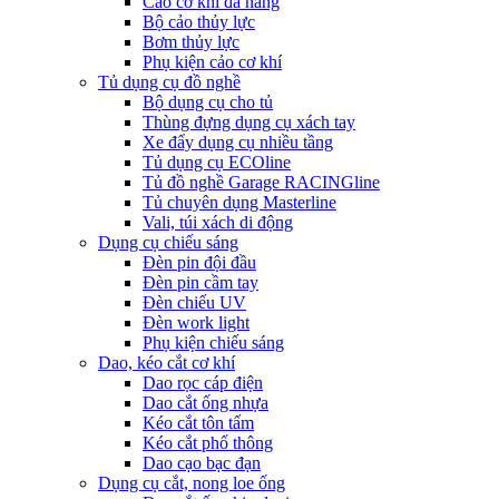
Cảo cơ khí đa năng
Bộ cảo thủy lực
Bơm thủy lực
Phụ kiện cảo cơ khí
Tủ dụng cụ đồ nghề
Bộ dụng cụ cho tủ
Thùng đựng dụng cụ xách tay
Xe đẩy dụng cụ nhiều tầng
Tủ dụng cụ ECOline
Tủ đồ nghề Garage RACINGline
Tủ chuyên dụng Masterline
Vali, túi xách di động
Dụng cụ chiếu sáng
Đèn pin đội đầu
Đèn pin cầm tay
Đèn chiếu UV
Đèn work light
Phụ kiện chiếu sáng
Dao, kéo cắt cơ khí
Dao rọc cáp điện
Dao cắt ống nhựa
Kéo cắt tôn tấm
Kéo cắt phổ thông
Dao cạo bạc đạn
Dụng cụ cắt, nong loe ống