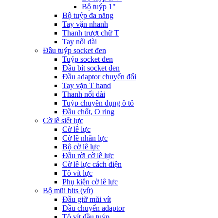
Bộ tuýp 1"
Bộ tuýp đa năng
Tay vặn nhanh
Thanh trượt chữ T
Tay nối dài
Đầu tuýp socket đen
Tuýp socket đen
Đầu bít socket đen
Đầu adaptor chuyển đổi
Tay vặn T hand
Thanh nối dài
Tuýp chuyên dụng ô tô
Đầu chốt, O ring
Cờ lê siết lực
Cờ lê lực
Cờ lê nhân lực
Bộ cờ lê lực
Đầu rời cờ lê lực
Cờ lê lực cách điện
Tô vít lực
Phụ kiện cờ lê lực
Bộ mũi bits (vít)
Đầu giữ mũi vít
Đầu chuyển adaptor
Tô vít đầu tuýp