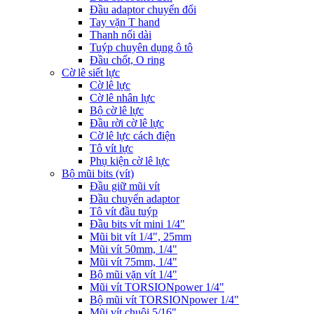
Đầu adaptor chuyển đổi
Tay vặn T hand
Thanh nối dài
Tuýp chuyên dụng ô tô
Đầu chốt, O ring
Cờ lê siết lực
Cờ lê lực
Cờ lê nhân lực
Bộ cờ lê lực
Đầu rời cờ lê lực
Cờ lê lực cách điện
Tô vít lực
Phụ kiện cờ lê lực
Bộ mũi bits (vít)
Đầu giữ mũi vít
Đầu chuyển adaptor
Tô vít đầu tuýp
Đầu bits vít mini 1/4"
Mũi bit vít 1/4", 25mm
Mũi vít 50mm, 1/4"
Mũi vít 75mm, 1/4"
Bộ mũi vặn vít 1/4"
Mũi vít TORSIONpower 1/4"
Bộ mũi vít TORSIONpower 1/4"
Mũi vít chuôi 5/16"