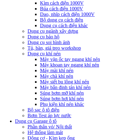
Kìm cách điện 1000V
Búa cách điện 1000V
Dao, nhíp cách điện 1000V
Bộ dụng cụ cách điện
Dụng cụ cách điện khác
Dụng cụ ngành xây dựng
Dụng cụ bảo hộ
Dụng cụ soi hình ảnh
Tủ, bàn, giá treo workshop
Dụng cụ khí nén
Máy vặn ốc tay ngang khí nén
Máy khoan tay ngang khí nén
Máy mài khí nén
Máy chà khí nén
Máy siết bu lông khí nén
Máy bắn đinh tán khí nén
Súng bơm mỡ khí nén
Súng bơm hơi khí nén
Phụ kiện khí nén khác
Bộ sạc ô tô điện
Bơm Test áp lực nước
Dụng cụ Garage ô tô
Phần thân vỏ/ Nội thất
Hệ thống làm mát
Động cơ - Kìm kẹp ống