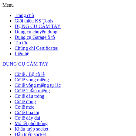
Menu
Trang chủ
Giới thiệu KS Tools
DỤNG CỤ CẦM TAY
Dụng cụ chuyên dụng
Dụng cụ Garage ô tô
Tin tức
Chứng chỉ Certificates
Liên hệ
DỤNG CỤ CẦM TAY
Cờ lê , Bộ cờ lê
Cờ lê vòng miệng
Cờ lê vòng miệng tự lắc
Cờ lê 2 đầu miệng
Cờ lê đầu tròng
Cờ lê đóng
Cờ lê móc
Cờ lê hoa thị
Cờ lê dây đai
Mỏ lết phổ thông
Khẩu tuýp socket
Đầu tuýp socket