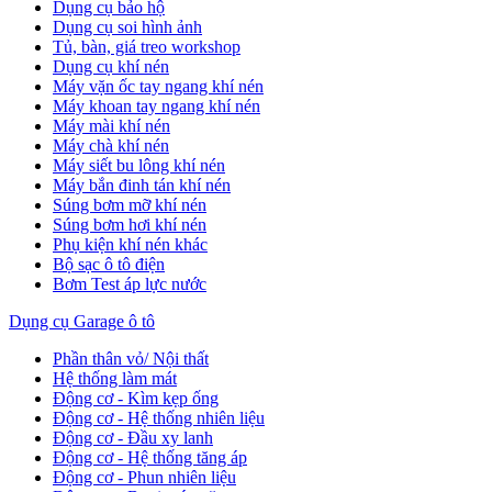
Dụng cụ bảo hộ
Dụng cụ soi hình ảnh
Tủ, bàn, giá treo workshop
Dụng cụ khí nén
Máy vặn ốc tay ngang khí nén
Máy khoan tay ngang khí nén
Máy mài khí nén
Máy chà khí nén
Máy siết bu lông khí nén
Máy bắn đinh tán khí nén
Súng bơm mỡ khí nén
Súng bơm hơi khí nén
Phụ kiện khí nén khác
Bộ sạc ô tô điện
Bơm Test áp lực nước
Dụng cụ Garage ô tô
Phần thân vỏ/ Nội thất
Hệ thống làm mát
Động cơ - Kìm kẹp ống
Động cơ - Hệ thống nhiên liệu
Động cơ - Đầu xy lanh
Động cơ - Hệ thống tăng áp
Động cơ - Phun nhiên liệu