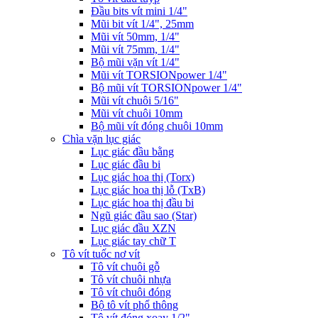
Đầu bits vít mini 1/4"
Mũi bit vít 1/4", 25mm
Mũi vít 50mm, 1/4"
Mũi vít 75mm, 1/4"
Bộ mũi vặn vít 1/4"
Mũi vít TORSIONpower 1/4"
Bộ mũi vít TORSIONpower 1/4"
Mũi vít chuôi 5/16"
Mũi vít chuôi 10mm
Bộ mũi vít đóng chuôi 10mm
Chìa vặn lục giác
Lục giác đầu bằng
Lục giác đầu bi
Lục giác hoa thị (Torx)
Lục giác hoa thị lỗ (TxB)
Lục giác hoa thị đầu bi
Ngũ giác đầu sao (Star)
Lục giác đầu XZN
Lục giác tay chữ T
Tô vít tuốc nơ vít
Tô vít chuôi gỗ
Tô vít chuôi nhựa
Tô vít chuôi đóng
Bộ tô vít phổ thông
Tô vít đóng xoay 1/2"