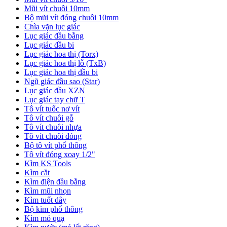
Mũi vít chuôi 10mm
Bộ mũi vít đóng chuôi 10mm
Chìa vặn lục giác
Lục giác đầu bằng
Lục giác đầu bi
Lục giác hoa thị (Torx)
Lục giác hoa thị lỗ (TxB)
Lục giác hoa thị đầu bi
Ngũ giác đầu sao (Star)
Lục giác đầu XZN
Lục giác tay chữ T
Tô vít tuốc nơ vít
Tô vít chuôi gỗ
Tô vít chuôi nhựa
Tô vít chuôi đóng
Bộ tô vít phổ thông
Tô vít đóng xoay 1/2"
Kìm KS Tools
Kìm cắt
Kìm điện đầu bằng
Kìm mũi nhọn
Kìm tuốt dây
Bộ kìm phổ thông
Kìm mỏ quạ