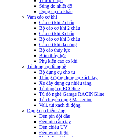
Thước cuộn
Súng đo nhiệt độ
Dụng cụ đo khác
Vam cảo cơ khí
Cảo cơ khí 2 chấu
Bộ cảo cơ khí 2 chấu
Cảo cơ khí 3 chấu
Bộ cảo cơ khí 3 chấu
Cảo cơ khí đa năng
Bộ cảo thủy lực
Bơm thủy lực
Phụ kiện cảo cơ khí
Tủ dụng cụ đồ nghề
Bộ dụng cụ cho tủ
Thùng đựng dụng cụ xách tay
Xe đẩy dụng cụ nhiều tầng
Tủ dụng cụ ECOline
Tủ đồ nghề Garage RACINGline
Tủ chuyên dụng Masterline
Vali, túi xách di động
Dụng cụ chiếu sáng
Đèn pin đội đầu
Đèn pin cầm tay
Đèn chiếu UV
Đèn work light