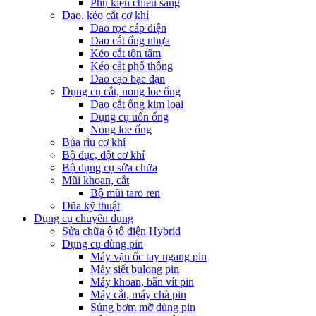
Phụ kiện chiếu sáng
Dao, kéo cắt cơ khí
Dao rọc cáp điện
Dao cắt ống nhựa
Kéo cắt tôn tấm
Kéo cắt phổ thông
Dao cạo bạc đạn
Dụng cụ cắt, nong loe ống
Dao cắt ống kim loại
Dụng cụ uốn ống
Nong loe ống
Búa rìu cơ khí
Bộ đục, đột cơ khí
Bộ dụng cụ sửa chữa
Mũi khoan, cắt
Bộ mũi taro ren
Dũa kỹ thuật
Dụng cụ chuyên dụng
Sửa chữa ô tô điện Hybrid
Dụng cụ dùng pin
Máy vặn ốc tay ngang pin
Máy siết bulong pin
Máy khoan, bắn vít pin
Máy cắt, máy chà pin
Súng bơm mỡ dùng pin