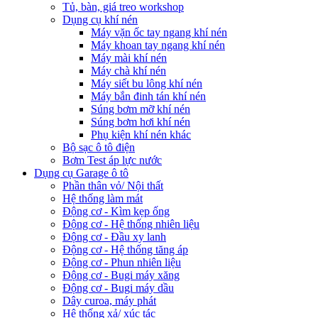
Tủ, bàn, giá treo workshop
Dụng cụ khí nén
Máy vặn ốc tay ngang khí nén
Máy khoan tay ngang khí nén
Máy mài khí nén
Máy chà khí nén
Máy siết bu lông khí nén
Máy bắn đinh tán khí nén
Súng bơm mỡ khí nén
Súng bơm hơi khí nén
Phụ kiện khí nén khác
Bộ sạc ô tô điện
Bơm Test áp lực nước
Dụng cụ Garage ô tô
Phần thân vỏ/ Nội thất
Hệ thống làm mát
Động cơ - Kìm kẹp ống
Động cơ - Hệ thống nhiên liệu
Động cơ - Đầu xy lanh
Động cơ - Hệ thống tăng áp
Động cơ - Phun nhiên liệu
Động cơ - Bugi máy xăng
Động cơ - Bugi máy dầu
Dây curoa, máy phát
Hệ thống xả/ xúc tác