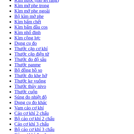
Kìm nước (mỏ lết răng)
Kìm mở phe trong
Kìm mở phe ngoài
Bộ kìm mở phe
Kìm bấm chết
Kìm bấm đầu cos
Kìm nhổ đinh
Kìm cộng lực
Dụng cụ đo
Thước cặp cơ khí
Thước cặp điện tử
Thước đo độ sâu
Thước panme
Bộ đồng hồ so
Thước đo khe hở
Thước ke vuông
Thước thủy nivo
Thước cuộn
Súng đo nhiệt độ
Dụng cụ đo khác
Vam cảo cơ khí
Cảo cơ khí 2 chấu
Bộ cảo cơ khí 2 chấu
Cảo cơ khí 3 chấu
Bộ cảo cơ khí 3 chấu