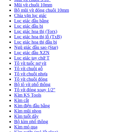
Mũi vít chuôi 10mm
Bộ mũi vít đóng chuôi 10mm
Chìa vặn lục giác
Lục giác đầu bằng
Lục giác đầu bi
Lục giác hoa thị (Torx)
Lục giác hoa thị lỗ (TxB)
Lục giác hoa thị đầu bi
Ngũ giác đầu sao (Star)
Lục giác đầu XZN
Lục giác tay chữ T
Tô vít tuốc nơ vít
Tô vít chuôi gỗ
Tô vít chuôi nhựa
Tô vít chuôi đóng
Bộ tô vít phổ thông
Tô vít đóng xoay 1/2"
Kìm KS Tools
Kìm cắt
Kìm điện đầu bằng
Kìm mũi nhọn
Kìm tuốt dây
Bộ kìm phổ thông
Kìm mỏ quạ