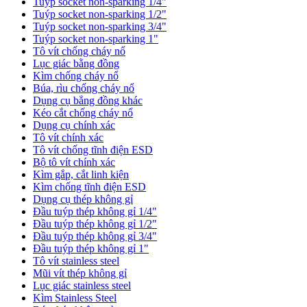
Tuýp socket non-sparking 1/4"
Tuýp socket non-sparking 1/2"
Tuýp socket non-sparking 3/4"
Tuýp socket non-sparking 1"
Tô vít chống cháy nổ
Lục giác bằng đồng
Kìm chống cháy nổ
Búa, rìu chống cháy nổ
Dụng cụ bẳng đồng khác
Kéo cắt chống cháy nổ
Dụng cụ chính xác
Tô vít chính xác
Tô vít chống tĩnh điện ESD
Bộ tô vít chính xác
Kìm gắp, cắt linh kiện
Kìm chống tĩnh điện ESD
Dụng cụ thép không gỉ
Đầu tuýp thép không gỉ 1/4"
Đầu tuýp thép không gỉ 1/2"
Đầu tuýp thép không gỉ 3/4"
Đầu tuýp thép không gỉ 1"
Tô vít stainless steel
Mũi vít thép không gỉ
Lục giác stainless steel
Kìm Stainless Steel