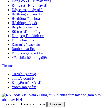
Động cơ - Bugi máy xăng
Động cơ - Bugi máy dầu
Dây curoa, máy phát
Hệ thống xả/ xúc tác
Hệ thống điều hòa
Hệ thống hộp số
Bộ phận giảm xóc
Bộ trục dẫn hướng
Dụng cụ làm kính xe
Phanh hành trình
Dầu máy/ Lọc dầu
Bánh xe và lốp
Dụng cụ garage khác
Sửa chữa hệ thống điện
Tin tức
Tư vấn kỹ thuật
Tin tức công ty
Khuyến mãi SALE
Video sản phẩm