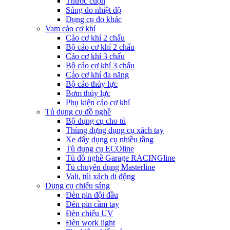
Thước cuộn
Súng đo nhiệt độ
Dụng cụ đo khác
Vam cảo cơ khí
Cảo cơ khí 2 chấu
Bộ cảo cơ khí 2 chấu
Cảo cơ khí 3 chấu
Bộ cảo cơ khí 3 chấu
Cảo cơ khí đa năng
Bộ cảo thủy lực
Bơm thủy lực
Phụ kiện cảo cơ khí
Tủ dụng cụ đồ nghề
Bộ dụng cụ cho tủ
Thùng đựng dụng cụ xách tay
Xe đẩy dụng cụ nhiều tầng
Tủ dụng cụ ECOline
Tủ đồ nghề Garage RACINGline
Tủ chuyên dụng Masterline
Vali, túi xách di động
Dụng cụ chiếu sáng
Đèn pin đội đầu
Đèn pin cầm tay
Đèn chiếu UV
Đèn work light