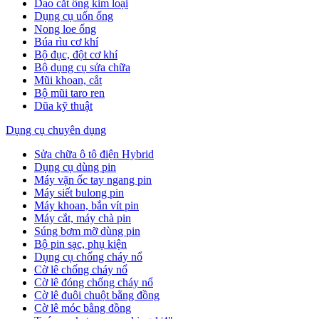
Dao cắt ống kim loại
Dụng cụ uốn ống
Nong loe ống
Búa rìu cơ khí
Bộ đục, đột cơ khí
Bộ dụng cụ sửa chữa
Mũi khoan, cắt
Bộ mũi taro ren
Dũa kỹ thuật
Dụng cụ chuyên dụng
Sửa chữa ô tô điện Hybrid
Dụng cụ dùng pin
Máy vặn ốc tay ngang pin
Máy siết bulong pin
Máy khoan, bắn vít pin
Máy cắt, máy chà pin
Súng bơm mỡ dùng pin
Bộ pin sạc, phụ kiện
Dụng cụ chống cháy nổ
Cờ lê chống cháy nổ
Cờ lê đóng chống cháy nổ
Cờ lê đuôi chuột bằng đồng
Cờ lê móc bằng đồng