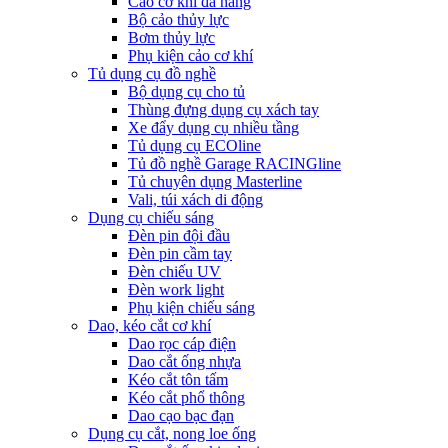
Cảo cơ khí đa năng
Bộ cảo thủy lực
Bơm thủy lực
Phụ kiện cảo cơ khí
Tủ dụng cụ đồ nghề
Bộ dụng cụ cho tủ
Thùng đựng dụng cụ xách tay
Xe đẩy dụng cụ nhiều tầng
Tủ dụng cụ ECOline
Tủ đồ nghề Garage RACINGline
Tủ chuyên dụng Masterline
Vali, túi xách di động
Dụng cụ chiếu sáng
Đèn pin đội đầu
Đèn pin cầm tay
Đèn chiếu UV
Đèn work light
Phụ kiện chiếu sáng
Dao, kéo cắt cơ khí
Dao rọc cáp điện
Dao cắt ống nhựa
Kéo cắt tôn tấm
Kéo cắt phổ thông
Dao cạo bạc đạn
Dụng cụ cắt, nong loe ống