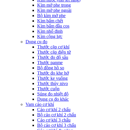
Kìm mở phe trong
Kìm mở phe ngoài
Bộ kìm mở phe
Kìm bấm chết
Kìm bấm đầu cos
Kìm nhổ đinh
Kìm cộng lực
Dụng cụ đo
Thước cặp cơ khí
Thước cặp điện tử
Thước đo độ sâu
Thước panme
Bộ đồng hồ so
Thước đo khe hở
Thước ke vuông
Thước thủy nivo
Thước cuộn
Súng đo nhiệt độ
Dụng cụ đo khác
Vam cảo cơ khí
Cảo cơ khí 2 chấu
Bộ cảo cơ khí 2 chấu
Cảo cơ khí 3 chấu
Bộ cảo cơ khí 3 chấu