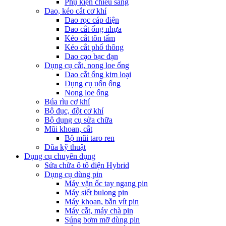
Phụ kiện chiếu sáng
Dao, kéo cắt cơ khí
Dao rọc cáp điện
Dao cắt ống nhựa
Kéo cắt tôn tấm
Kéo cắt phổ thông
Dao cạo bạc đạn
Dụng cụ cắt, nong loe ống
Dao cắt ống kim loại
Dụng cụ uốn ống
Nong loe ống
Búa rìu cơ khí
Bộ đục, đột cơ khí
Bộ dụng cụ sửa chữa
Mũi khoan, cắt
Bộ mũi taro ren
Dũa kỹ thuật
Dụng cụ chuyên dụng
Sửa chữa ô tô điện Hybrid
Dụng cụ dùng pin
Máy vặn ốc tay ngang pin
Máy siết bulong pin
Máy khoan, bắn vít pin
Máy cắt, máy chà pin
Súng bơm mỡ dùng pin