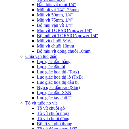
Đầu bits vít mini 1/4"
Mũi bit vít 1/4", 25mm
Mũi vít 50mm, 1/4"
Mũi vít 75mm, 1/4"
Bộ mũi vặn vít 1/4"
Mũi vít TORSIONpower 1/4"
Bộ mũi vít TORSIONpower 1/4"
Mũi vít chuôi 5/16"
Mũi vít chuôi 10mm
Bộ mũi vít đóng chuôi 10mm
Chìa vặn lục giác
Lục giác đầu bằng
Lục giác đầu bi
Lục giác hoa thị (Torx)
Lục giác hoa thị lỗ (TxB)
Lục giác hoa thị đầu bi
Ngũ giác đầu sao (Star)
Lục giác đầu XZN
Lục giác tay chữ T
Tô vít tuốc nơ vít
Tô vít chuôi gỗ
Tô vít chuôi nhựa
Tô vít chuôi đóng
Bộ tô vít phổ thông
Tô vít đóng xoay 1/2"