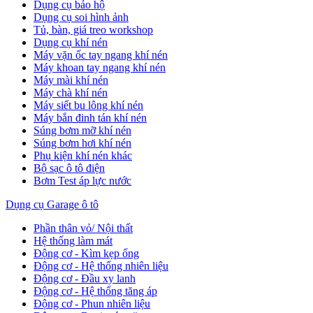
Dụng cụ bảo hộ
Dụng cụ soi hình ảnh
Tủ, bàn, giá treo workshop
Dụng cụ khí nén
Máy vặn ốc tay ngang khí nén
Máy khoan tay ngang khí nén
Máy mài khí nén
Máy chà khí nén
Máy siết bu lông khí nén
Máy bắn đinh tán khí nén
Súng bơm mỡ khí nén
Súng bơm hơi khí nén
Phụ kiện khí nén khác
Bộ sạc ô tô điện
Bơm Test áp lực nước
Dụng cụ Garage ô tô
Phần thân vỏ/ Nội thất
Hệ thống làm mát
Động cơ - Kìm kẹp ống
Động cơ - Hệ thống nhiên liệu
Động cơ - Đầu xy lanh
Động cơ - Hệ thống tăng áp
Động cơ - Phun nhiên liệu