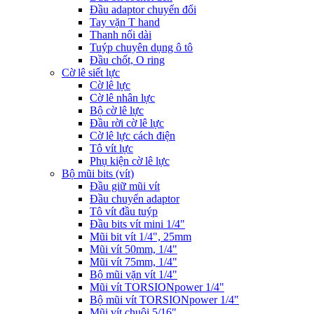
Đầu adaptor chuyển đổi
Tay vặn T hand
Thanh nối dài
Tuýp chuyên dụng ô tô
Đầu chốt, O ring
Cờ lê siết lực
Cờ lê lực
Cờ lê nhân lực
Bộ cờ lê lực
Đầu rời cờ lê lực
Cờ lê lực cách điện
Tô vít lực
Phụ kiện cờ lê lực
Bộ mũi bits (vít)
Đầu giữ mũi vít
Đầu chuyển adaptor
Tô vít đầu tuýp
Đầu bits vít mini 1/4"
Mũi bit vít 1/4", 25mm
Mũi vít 50mm, 1/4"
Mũi vít 75mm, 1/4"
Bộ mũi vặn vít 1/4"
Mũi vít TORSIONpower 1/4"
Bộ mũi vít TORSIONpower 1/4"
Mũi vít chuôi 5/16"