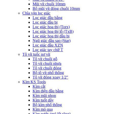
Mũi vít chuôi 10mm
Bộ mũi vít đóng chuôi 10mm
Chìa vặn lục giác
Lục giác đầu bằng
Lục giác đầu bi
Lục giác hoa thị (Torx)
Lục giác hoa thị lỗ (TxB)
Lục giác hoa thị đầu bi
Ngũ giác đầu sao (Star)
Lục giác đầu XZN
Lục giác tay chữ T
Tô vít tuốc nơ vít
Tô vít chuôi gỗ
Tô vít chuôi nhựa
Tô vít chuôi đóng
Bộ tô vít phổ thông
Tô vít đóng xoay 1/2"
Kìm KS Tools
Kìm cắt
Kìm điện đầu bằng
Kìm mũi nhọn
Kìm tuốt dây
Bộ kìm phổ thông
Kìm mỏ quạ
Kìm nước (mỏ lết răng)