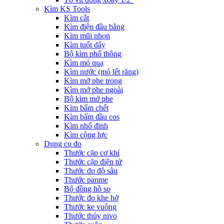
Kìm KS Tools
Kìm cắt
Kìm điện đầu bằng
Kìm mũi nhọn
Kìm tuốt dây
Bộ kìm phổ thông
Kìm mỏ quạ
Kìm nước (mỏ lết răng)
Kìm mở phe trong
Kìm mở phe ngoài
Bộ kìm mở phe
Kìm bấm chết
Kìm bấm đầu cos
Kìm nhổ đinh
Kìm cộng lực
Dụng cụ đo
Thước cặp cơ khí
Thước cặp điện tử
Thước đo độ sâu
Thước panme
Bộ đồng hồ so
Thước đo khe hở
Thước ke vuông
Thước thủy nivo