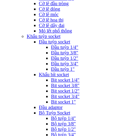
Cờ lê đầu tròng
Cờ lê đóng
Cờ lê móc
Cờ lê hoa thị
Cờ lê dây đai
Mỏ lết phổ thông
Khẩu tuýp socket
Đầu tuýp socket
Đầu tuýp 1/4"
Đầu tuýp 3/8"
Đầu tuýp 1/2"
Đầu tuýp 3/4"
Đầu tuýp 1"
Khẩu bít socket
Bit socket 1/4"
Bit socket 3/8"
Bit socket 1/2"
Bit socket 3/4"
Bit socket 1"
Đầu adaptor
Bộ Tuýp Socket
Bộ tuýp 1/4"
Bộ tuýp 3/8"
Bộ tuýp 1/2"
Bộ tuýp 3/4"