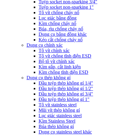
Tuýp socket non-sparking 3/4"
Tuýp socket non-sparking 1"
Tô vít chống cháy nổ
Lục giác bằng đồng
Kìm chống cháy nổ
Búa, rìu chống cháy nổ
Dụng cụ bẳng đồng khác
Kéo cắt chống cháy nổ
Dụng cụ chính xác
Tô vít chính xác
Tô vít chống tĩnh điện ESD
Bộ tô vít chính xác
Kìm gắp, cắt linh kiện
Kìm chống tĩnh điện ESD
Dụng cụ thép không gỉ
Đầu tuýp thép không gỉ 1/4"
Đầu tuýp thép không gỉ 1/2"
Đầu tuýp thép không gỉ 3/4"
Đầu tuýp thép không gỉ 1"
Tô vít stainless steel
Mũi vít thép không gỉ
Lục giác stainless steel
Kìm Stainless Steel
Búa thép không gỉ
Dụng cụ stainless steel khác