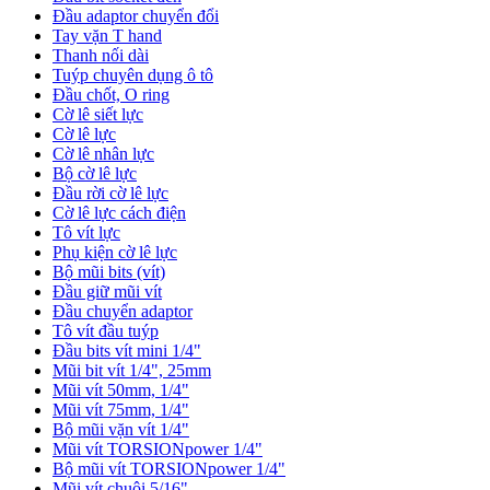
Đầu adaptor chuyển đổi
Tay vặn T hand
Thanh nối dài
Tuýp chuyên dụng ô tô
Đầu chốt, O ring
Cờ lê siết lực
Cờ lê lực
Cờ lê nhân lực
Bộ cờ lê lực
Đầu rời cờ lê lực
Cờ lê lực cách điện
Tô vít lực
Phụ kiện cờ lê lực
Bộ mũi bits (vít)
Đầu giữ mũi vít
Đầu chuyển adaptor
Tô vít đầu tuýp
Đầu bits vít mini 1/4"
Mũi bit vít 1/4", 25mm
Mũi vít 50mm, 1/4"
Mũi vít 75mm, 1/4"
Bộ mũi vặn vít 1/4"
Mũi vít TORSIONpower 1/4"
Bộ mũi vít TORSIONpower 1/4"
Mũi vít chuôi 5/16"