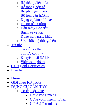
Hệ thống điều hòa
Hệ thống hộp số
Bộ phận giảm xóc
Bộ trục dẫn hướng
Dụng cụ làm kính xe
Phanh hành trình
Dầu máy/ Lọc dầu
Bánh xe và lốp
Dụng cụ garage khác
Sửa chữa hệ thống điện
Tin tức
Tư vấn kỹ thuật
Tin tức công ty
Khuyến mãi SALE
Video sản phẩm
Chứng chỉ Certificates
Liên hệ
Home
Giới thiệu KS Tools
DỤNG CỤ CẦM TAY
Cờ lê , Bộ cờ lê
Cờ lê vòng miệng
Cờ lê vòng miệng tự lắc
Cờ lê 2 đầu miệng