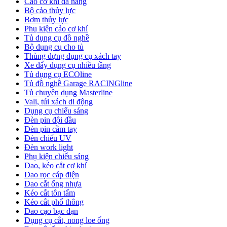
Cảo cơ khí đa năng
Bộ cảo thủy lực
Bơm thủy lực
Phụ kiện cảo cơ khí
Tủ dụng cụ đồ nghề
Bộ dụng cụ cho tủ
Thùng đựng dụng cụ xách tay
Xe đẩy dụng cụ nhiều tầng
Tủ dụng cụ ECOline
Tủ đồ nghề Garage RACINGline
Tủ chuyên dụng Masterline
Vali, túi xách di động
Dụng cụ chiếu sáng
Đèn pin đội đầu
Đèn pin cầm tay
Đèn chiếu UV
Đèn work light
Phụ kiện chiếu sáng
Dao, kéo cắt cơ khí
Dao rọc cáp điện
Dao cắt ống nhựa
Kéo cắt tôn tấm
Kéo cắt phổ thông
Dao cạo bạc đạn
Dụng cụ cắt, nong loe ống