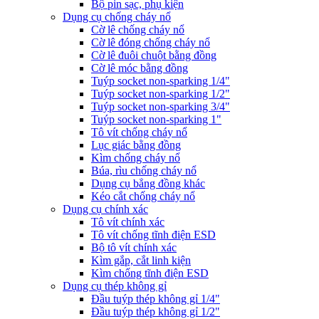
Bộ pin sạc, phụ kiện
Dụng cụ chống cháy nổ
Cờ lê chống cháy nổ
Cờ lê đóng chống cháy nổ
Cờ lê đuôi chuột bằng đồng
Cờ lê móc bằng đồng
Tuýp socket non-sparking 1/4"
Tuýp socket non-sparking 1/2"
Tuýp socket non-sparking 3/4"
Tuýp socket non-sparking 1"
Tô vít chống cháy nổ
Lục giác bằng đồng
Kìm chống cháy nổ
Búa, rìu chống cháy nổ
Dụng cụ bẳng đồng khác
Kéo cắt chống cháy nổ
Dụng cụ chính xác
Tô vít chính xác
Tô vít chống tĩnh điện ESD
Bộ tô vít chính xác
Kìm gắp, cắt linh kiện
Kìm chống tĩnh điện ESD
Dụng cụ thép không gỉ
Đầu tuýp thép không gỉ 1/4"
Đầu tuýp thép không gỉ 1/2"