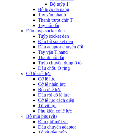
Bộ tuýp 1"
Bộ tuýp đa năng
Tay vặn nhanh
Thanh trượt chữ T
Tay nối dài
Đầu tuýp socket đen
Tuýp socket đen
Đầu bít socket đen
Đầu adaptor chuyển đổi
Tay vặn T hand
Thanh nối dài
Tuýp chuyên dụng ô tô
Đầu chốt, O ring
Cờ lê siết lực
Cờ lê lực
Cờ lê nhân lực
Bộ cờ lê lực
Đầu rời cờ lê lực
Cờ lê lực cách điện
Tô vít lực
Phụ kiện cờ lê lực
Bộ mũi bits (vít)
Đầu giữ mũi vít
Đầu chuyển adaptor
Tô vít đầu tuýp