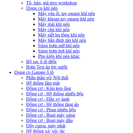
Tủ, bàn, giá treo workshop
Dụng cụ khí nén
Máy vặn ốc tay ngang khí nén
Máy khoan tay ngang khí nén
Máy mài khí nén
Máy chà khí nén
Máy siết bu lông khí nén
Máy bắn đinh tán khí nén
Súng bơm mỡ khí nén
Súng bơm hơi khí nén
Phụ kiện khí nén khác
Bộ sạc ô tô điện
Bơm Test áp lực nước
Dụng cụ Garage ô tô
Phần thân vỏ/ Nội thất
Hệ thống làm mát
Động cơ - Kìm kẹp ống
Động cơ - Hệ thống nhiên liệu
Động cơ - Đầu xy lanh
Động cơ - Hệ thống tăng áp
Động cơ - Phun nhiên liệu
Động cơ - Bugi máy xăng
Động cơ - Bugi máy dầu
Dây curoa, máy phát
Hệ thống xả/ xúc tác