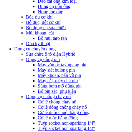
Dao cắt ống kim loại
Dụng cụ uốn ống
Nong loe ống
Búa rìu cơ khí
Bộ đục, đột cơ khí
Bộ dụng cụ sửa chữa
Mũi khoan, cắt
Bộ mũi taro ren
Dũa kỹ thuật
Dụng cụ chuyên dụng
Sửa chữa ô tô điện Hybrid
Dụng cụ dùng pin
Máy vặn ốc tay ngang pin
Máy siết bulong pin
Máy khoan, bắn vít pin
Máy cắt, máy chà pin
Súng bơm mỡ dùng pin
Bộ pin sạc, phụ kiện
Dụng cụ chống cháy nổ
Cờ lê chống cháy nổ
Cờ lê đóng chống cháy nổ
Cờ lê đuôi chuột bằng đồng
Cờ lê móc bằng đồng
Tuýp socket non-sparking 1/4"
Tuýp socket non-sparking 1/2"