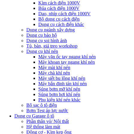
Kìm cách điện 1000V
Búa cách điện 1000V
Dao, nhíp cách điện 1000V
Bộ dụng cụ cách điện
Dụng cụ cách điện khác
Dụng cụ ngành xây dựng
Dụng cụ bảo hộ
Dụng cụ soi hình ảnh
Tủ, bàn, giá treo workshop
Dụng cụ khí nén
Máy vặn ốc tay ngang khí nén
Máy khoan tay ngang khí nén
Máy mài khí nén
Máy chà khí nén
Máy siết bu lông khí nén
Máy bắn đinh tán khí nén
Súng bơm mỡ khí nén
Súng bơm hơi khí nén
Phụ kiện khí nén khác
Bộ sạc ô tô điện
Bơm Test áp lực nước
Dụng cụ Garage ô tô
Phần thân vỏ/ Nội thất
Hệ thống làm mát
Động cơ - Kìm kẹp ống