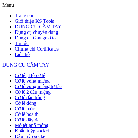
Menu
Trang chủ
Giới thiệu KS Tools
DỤNG CỤ CẦM TAY
Dụng cụ chuyên dụng
Dụng cụ Garage ô tô
Tin tức
Chứng chỉ Certificates
Liên hệ
DỤNG CỤ CẦM TAY
Cờ lê , Bộ cờ lê
Cờ lê vòng miệng
Cờ lê vòng miệng tự lắc
Cờ lê 2 đầu miệng
Cờ lê đầu tròng
Cờ lê đóng
Cờ lê móc
Cờ lê hoa thị
Cờ lê dây đai
Mỏ lết phổ thông
Khẩu tuýp socket
Đầu tuýp socket