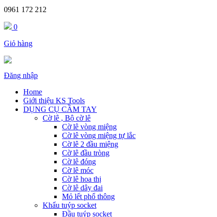
0961 172 212
0
Giỏ hàng
Đăng nhập
Home
Giới thiệu KS Tools
DỤNG CỤ CẦM TAY
Cờ lê , Bộ cờ lê
Cờ lê vòng miệng
Cờ lê vòng miệng tự lắc
Cờ lê 2 đầu miệng
Cờ lê đầu tròng
Cờ lê đóng
Cờ lê móc
Cờ lê hoa thị
Cờ lê dây đai
Mỏ lết phổ thông
Khẩu tuýp socket
Đầu tuýp socket