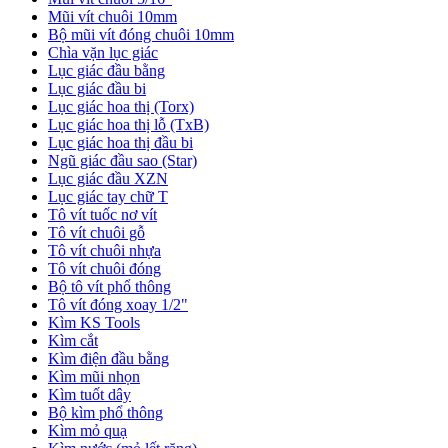
Mũi vít chuôi 10mm
Bộ mũi vít đóng chuôi 10mm
Chìa vặn lục giác
Lục giác đầu bằng
Lục giác đầu bi
Lục giác hoa thị (Torx)
Lục giác hoa thị lỗ (TxB)
Lục giác hoa thị đầu bi
Ngũ giác đầu sao (Star)
Lục giác đầu XZN
Lục giác tay chữ T
Tô vít tuốc nơ vít
Tô vít chuôi gỗ
Tô vít chuôi nhựa
Tô vít chuôi đóng
Bộ tô vít phổ thông
Tô vít đóng xoay 1/2"
Kìm KS Tools
Kìm cắt
Kìm điện đầu bằng
Kìm mũi nhọn
Kìm tuốt dây
Bộ kìm phổ thông
Kìm mỏ quạ