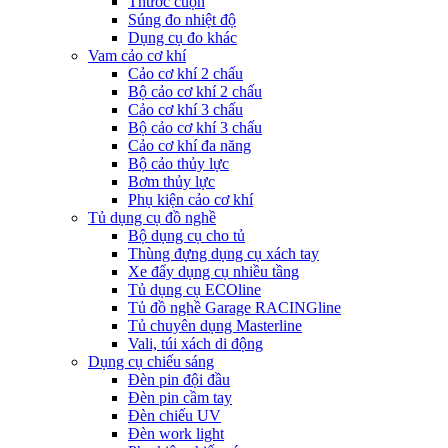
Thước cuộn
Súng đo nhiệt độ
Dụng cụ đo khác
Vam cảo cơ khí
Cảo cơ khí 2 chấu
Bộ cảo cơ khí 2 chấu
Cảo cơ khí 3 chấu
Bộ cảo cơ khí 3 chấu
Cảo cơ khí đa năng
Bộ cảo thủy lực
Bơm thủy lực
Phụ kiện cảo cơ khí
Tủ dụng cụ đồ nghề
Bộ dụng cụ cho tủ
Thùng đựng dụng cụ xách tay
Xe đẩy dụng cụ nhiều tầng
Tủ dụng cụ ECOline
Tủ đồ nghề Garage RACINGline
Tủ chuyên dụng Masterline
Vali, túi xách di động
Dụng cụ chiếu sáng
Đèn pin đội đầu
Đèn pin cầm tay
Đèn chiếu UV
Đèn work light