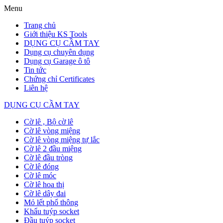
Menu
Trang chủ
Giới thiệu KS Tools
DỤNG CỤ CẦM TAY
Dụng cụ chuyên dụng
Dụng cụ Garage ô tô
Tin tức
Chứng chỉ Certificates
Liên hệ
DỤNG CỤ CẦM TAY
Cờ lê , Bộ cờ lê
Cờ lê vòng miệng
Cờ lê vòng miệng tự lắc
Cờ lê 2 đầu miệng
Cờ lê đầu tròng
Cờ lê đóng
Cờ lê móc
Cờ lê hoa thị
Cờ lê dây đai
Mỏ lết phổ thông
Khẩu tuýp socket
Đầu tuýp socket