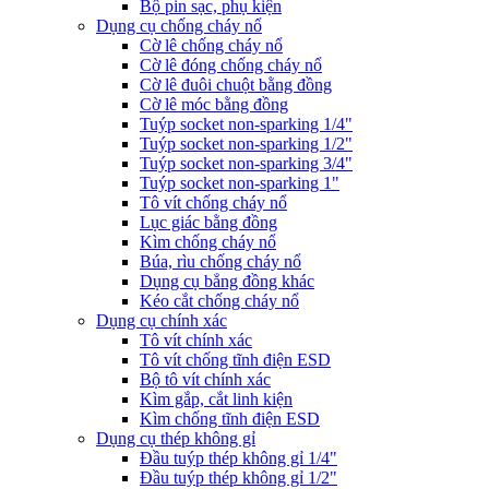
Bộ pin sạc, phụ kiện
Dụng cụ chống cháy nổ
Cờ lê chống cháy nổ
Cờ lê đóng chống cháy nổ
Cờ lê đuôi chuột bằng đồng
Cờ lê móc bằng đồng
Tuýp socket non-sparking 1/4"
Tuýp socket non-sparking 1/2"
Tuýp socket non-sparking 3/4"
Tuýp socket non-sparking 1"
Tô vít chống cháy nổ
Lục giác bằng đồng
Kìm chống cháy nổ
Búa, rìu chống cháy nổ
Dụng cụ bẳng đồng khác
Kéo cắt chống cháy nổ
Dụng cụ chính xác
Tô vít chính xác
Tô vít chống tĩnh điện ESD
Bộ tô vít chính xác
Kìm gắp, cắt linh kiện
Kìm chống tĩnh điện ESD
Dụng cụ thép không gỉ
Đầu tuýp thép không gỉ 1/4"
Đầu tuýp thép không gỉ 1/2"