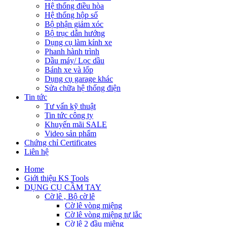
Hệ thống điều hòa
Hệ thống hộp số
Bộ phận giảm xóc
Bộ trục dẫn hướng
Dụng cụ làm kính xe
Phanh hành trình
Dầu máy/ Lọc dầu
Bánh xe và lốp
Dụng cụ garage khác
Sửa chữa hệ thống điện
Tin tức
Tư vấn kỹ thuật
Tin tức công ty
Khuyến mãi SALE
Video sản phẩm
Chứng chỉ Certificates
Liên hệ
Home
Giới thiệu KS Tools
DỤNG CỤ CẦM TAY
Cờ lê , Bộ cờ lê
Cờ lê vòng miệng
Cờ lê vòng miệng tự lắc
Cờ lê 2 đầu miệng