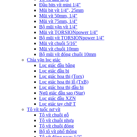
Đầu bits vít mini 1/4"
Mũi bit vít 1/4", 25mm
Mũi vít 50mm, 1/4"
Mũi vít 75mm, 1/4"
Bộ mũi vặn vít 1/4"
Mũi vít TORSIONpower 1/4"
Bộ mũi vít TORSIONpower 1/4"
Mũi vít chuôi 5/16"
Mũi vít chuôi 10mm
Bộ mũi vít đóng chuôi 10mm
Chìa vặn lục giác
Lục giác đầu bằng
Lục giác đầu bi
Lục giác hoa thị (Torx)
Lục giác hoa thị lỗ (TxB)
Lục giác hoa thị đầu bi
Ngũ giác đầu sao (Star)
Lục giác đầu XZN
Lục giác tay chữ T
Tô vít tuốc nơ vít
Tô vít chuôi gỗ
Tô vít chuôi nhựa
Tô vít chuôi đóng
Bộ tô vít phổ thông
Tô vít đóng xoay 1/2"