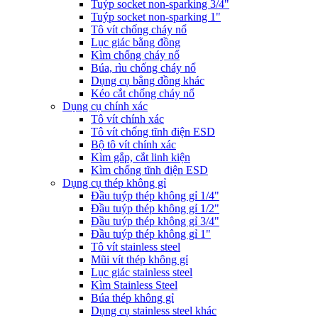
Tuýp socket non-sparking 3/4"
Tuýp socket non-sparking 1"
Tô vít chống cháy nổ
Lục giác bằng đồng
Kìm chống cháy nổ
Búa, rìu chống cháy nổ
Dụng cụ bẳng đồng khác
Kéo cắt chống cháy nổ
Dụng cụ chính xác
Tô vít chính xác
Tô vít chống tĩnh điện ESD
Bộ tô vít chính xác
Kìm gắp, cắt linh kiện
Kìm chống tĩnh điện ESD
Dụng cụ thép không gỉ
Đầu tuýp thép không gỉ 1/4"
Đầu tuýp thép không gỉ 1/2"
Đầu tuýp thép không gỉ 3/4"
Đầu tuýp thép không gỉ 1"
Tô vít stainless steel
Mũi vít thép không gỉ
Lục giác stainless steel
Kìm Stainless Steel
Búa thép không gỉ
Dụng cụ stainless steel khác