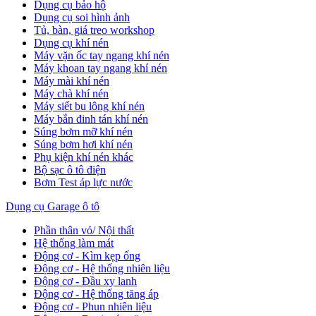
Dụng cụ bảo hộ
Dụng cụ soi hình ảnh
Tủ, bàn, giá treo workshop
Dụng cụ khí nén
Máy vặn ốc tay ngang khí nén
Máy khoan tay ngang khí nén
Máy mài khí nén
Máy chà khí nén
Máy siết bu lông khí nén
Máy bắn đinh tán khí nén
Súng bơm mỡ khí nén
Súng bơm hơi khí nén
Phụ kiện khí nén khác
Bộ sạc ô tô điện
Bơm Test áp lực nước
Dụng cụ Garage ô tô
Phần thân vỏ/ Nội thất
Hệ thống làm mát
Động cơ - Kìm kẹp ống
Động cơ - Hệ thống nhiên liệu
Động cơ - Đầu xy lanh
Động cơ - Hệ thống tăng áp
Động cơ - Phun nhiên liệu