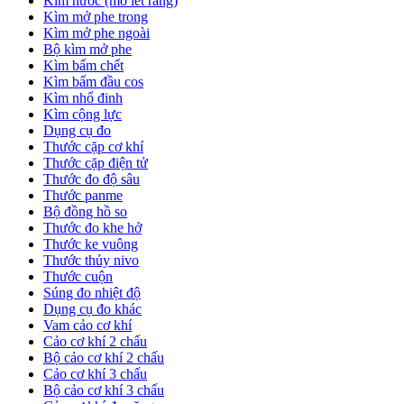
Kìm nước (mỏ lết răng)
Kìm mở phe trong
Kìm mở phe ngoài
Bộ kìm mở phe
Kìm bấm chết
Kìm bấm đầu cos
Kìm nhổ đinh
Kìm cộng lực
Dụng cụ đo
Thước cặp cơ khí
Thước cặp điện tử
Thước đo độ sâu
Thước panme
Bộ đồng hồ so
Thước đo khe hở
Thước ke vuông
Thước thủy nivo
Thước cuộn
Súng đo nhiệt độ
Dụng cụ đo khác
Vam cảo cơ khí
Cảo cơ khí 2 chấu
Bộ cảo cơ khí 2 chấu
Cảo cơ khí 3 chấu
Bộ cảo cơ khí 3 chấu