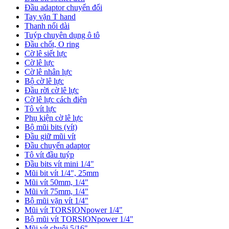
Đầu adaptor chuyển đổi
Tay vặn T hand
Thanh nối dài
Tuýp chuyên dụng ô tô
Đầu chốt, O ring
Cờ lê siết lực
Cờ lê lực
Cờ lê nhân lực
Bộ cờ lê lực
Đầu rời cờ lê lực
Cờ lê lực cách điện
Tô vít lực
Phụ kiện cờ lê lực
Bộ mũi bits (vít)
Đầu giữ mũi vít
Đầu chuyển adaptor
Tô vít đầu tuýp
Đầu bits vít mini 1/4"
Mũi bit vít 1/4", 25mm
Mũi vít 50mm, 1/4"
Mũi vít 75mm, 1/4"
Bộ mũi vặn vít 1/4"
Mũi vít TORSIONpower 1/4"
Bộ mũi vít TORSIONpower 1/4"
Mũi vít chuôi 5/16"