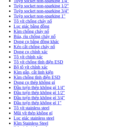
Tuýp socket non-sparking 1/4"
Tuýp socket non-sparking 1/2"
Tuýp socket non-sparking 3/4"
Tuýp socket non-sparking 1"
Tô vít chống cháy nổ
Lục giác bằng đồng
Kìm chống cháy nổ
Búa, rìu chống cháy nổ
Dụng cụ bẳng đồng khác
Kéo cắt chống cháy nổ
Dụng cụ chính xác
Tô vít chính xác
Tô vít chống tĩnh điện ESD
Bộ tô vít chính xác
Kìm gắp, cắt linh kiện
Kìm chống tĩnh điện ESD
Dụng cụ thép không gỉ
Đầu tuýp thép không gỉ 1/4"
Đầu tuýp thép không gỉ 1/2"
Đầu tuýp thép không gỉ 3/4"
Đầu tuýp thép không gỉ 1"
Tô vít stainless steel
Mũi vít thép không gỉ
Lục giác stainless steel
Kìm Stainless Steel