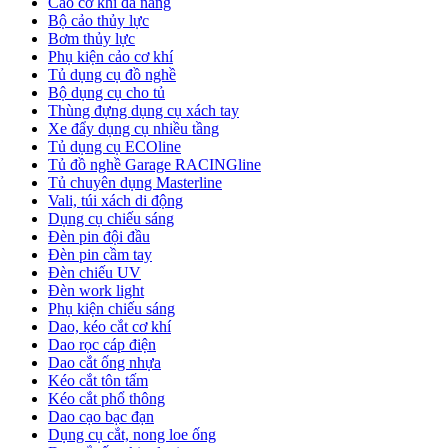
Cảo cơ khí đa năng
Bộ cảo thủy lực
Bơm thủy lực
Phụ kiện cảo cơ khí
Tủ dụng cụ đồ nghề
Bộ dụng cụ cho tủ
Thùng đựng dụng cụ xách tay
Xe đẩy dụng cụ nhiều tầng
Tủ dụng cụ ECOline
Tủ đồ nghề Garage RACINGline
Tủ chuyên dụng Masterline
Vali, túi xách di động
Dụng cụ chiếu sáng
Đèn pin đội đầu
Đèn pin cầm tay
Đèn chiếu UV
Đèn work light
Phụ kiện chiếu sáng
Dao, kéo cắt cơ khí
Dao rọc cáp điện
Dao cắt ống nhựa
Kéo cắt tôn tấm
Kéo cắt phổ thông
Dao cạo bạc đạn
Dụng cụ cắt, nong loe ống