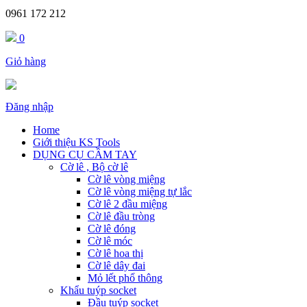
0961 172 212
0
Giỏ hàng
Đăng nhập
Home
Giới thiệu KS Tools
DỤNG CỤ CẦM TAY
Cờ lê , Bộ cờ lê
Cờ lê vòng miệng
Cờ lê vòng miệng tự lắc
Cờ lê 2 đầu miệng
Cờ lê đầu tròng
Cờ lê đóng
Cờ lê móc
Cờ lê hoa thị
Cờ lê dây đai
Mỏ lết phổ thông
Khẩu tuýp socket
Đầu tuýp socket