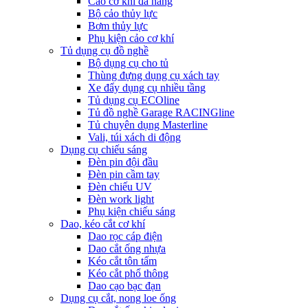
Cảo cơ khí đa năng
Bộ cảo thủy lực
Bơm thủy lực
Phụ kiện cảo cơ khí
Tủ dụng cụ đồ nghề
Bộ dụng cụ cho tủ
Thùng đựng dụng cụ xách tay
Xe đẩy dụng cụ nhiều tầng
Tủ dụng cụ ECOline
Tủ đồ nghề Garage RACINGline
Tủ chuyên dụng Masterline
Vali, túi xách di động
Dụng cụ chiếu sáng
Đèn pin đội đầu
Đèn pin cầm tay
Đèn chiếu UV
Đèn work light
Phụ kiện chiếu sáng
Dao, kéo cắt cơ khí
Dao rọc cáp điện
Dao cắt ống nhựa
Kéo cắt tôn tấm
Kéo cắt phổ thông
Dao cạo bạc đạn
Dụng cụ cắt, nong loe ống