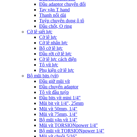
Đầu adaptor chuyển đổi
Tay vặn T hand
Thanh nối dài
Tuýp chuyên dụng ô tô
Đầu chốt, O ring
Cờ lê siết lực
Cờ lê lực
Cờ lê nhân lực
Bộ cờ lê lực
Đầu rời cờ lê lực
Cờ lê lực cách điện
Tô vít lực
Phụ kiện cờ lê lực
Bộ mũi bits (vít)
Đầu giữ mũi vít
Đầu chuyển adaptor
Tô vít đầu tuýp
Đầu bits vít mini 1/4"
Mũi bit vít 1/4", 25mm
Mũi vít 50mm, 1/4"
Mũi vít 75mm, 1/4"
Bộ mũi vặn vít 1/4"
Mũi vít TORSIONpower 1/4"
Bộ mũi vít TORSIONpower 1/4"
Mũi vít chuôi 5/16"