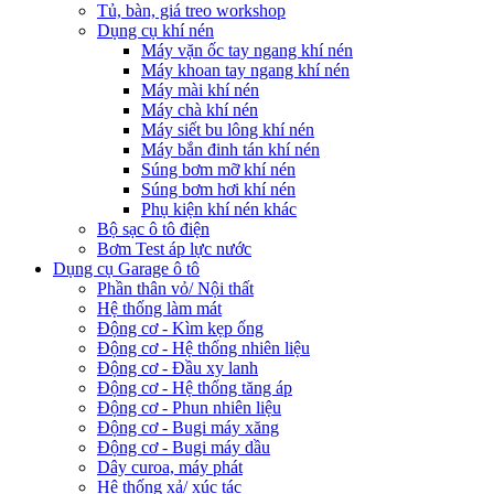
Tủ, bàn, giá treo workshop
Dụng cụ khí nén
Máy vặn ốc tay ngang khí nén
Máy khoan tay ngang khí nén
Máy mài khí nén
Máy chà khí nén
Máy siết bu lông khí nén
Máy bắn đinh tán khí nén
Súng bơm mỡ khí nén
Súng bơm hơi khí nén
Phụ kiện khí nén khác
Bộ sạc ô tô điện
Bơm Test áp lực nước
Dụng cụ Garage ô tô
Phần thân vỏ/ Nội thất
Hệ thống làm mát
Động cơ - Kìm kẹp ống
Động cơ - Hệ thống nhiên liệu
Động cơ - Đầu xy lanh
Động cơ - Hệ thống tăng áp
Động cơ - Phun nhiên liệu
Động cơ - Bugi máy xăng
Động cơ - Bugi máy dầu
Dây curoa, máy phát
Hệ thống xả/ xúc tác