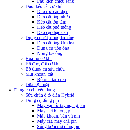
Phụ kiện chiếu sáng
Dao, kéo cắt cơ khí
Dao rọc cáp điện
Dao cắt ống nhựa
Kéo cắt tôn tấm
Kéo cắt phổ thông
Dao cạo bạc đạn
Dụng cụ cắt, nong loe ống
Dao cắt ống kim loại
Dụng cụ uốn ống
Nong loe ống
Búa rìu cơ khí
Bộ đục, đột cơ khí
Bộ dụng cụ sửa chữa
Mũi khoan, cắt
Bộ mũi taro ren
Dũa kỹ thuật
Dụng cụ chuyên dụng
Sửa chữa ô tô điện Hybrid
Dụng cụ dùng pin
Máy vặn ốc tay ngang pin
Máy siết bulong pin
Máy khoan, bắn vít pin
Máy cắt, máy chà pin
Súng bơm mỡ dùng pin