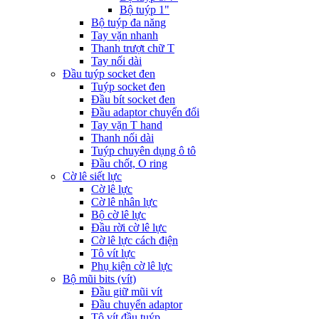
Bộ tuýp 1"
Bộ tuýp đa năng
Tay vặn nhanh
Thanh trượt chữ T
Tay nối dài
Đầu tuýp socket đen
Tuýp socket đen
Đầu bít socket đen
Đầu adaptor chuyển đổi
Tay vặn T hand
Thanh nối dài
Tuýp chuyên dụng ô tô
Đầu chốt, O ring
Cờ lê siết lực
Cờ lê lực
Cờ lê nhân lực
Bộ cờ lê lực
Đầu rời cờ lê lực
Cờ lê lực cách điện
Tô vít lực
Phụ kiện cờ lê lực
Bộ mũi bits (vít)
Đầu giữ mũi vít
Đầu chuyển adaptor
Tô vít đầu tuýp