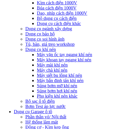
Kìm cách điện 1000V
Búa cách điện 1000V
Dao, nhíp cách điện 1000V
Bộ dụng cụ cách điện
Dụng cụ cách điện khác
Dụng cụ ngành xây dựng
Dụng cụ bảo hộ
Dụng cụ soi hình ảnh
Tủ, bàn, giá treo workshop
Dụng cụ khí nén
Máy vặn ốc tay ngang khí nén
Máy khoan tay ngang khí nén
Máy mài khí nén
Máy chà khí nén
Máy siết bu lông khí nén
Máy bắn đinh tán khí nén
Súng bơm mỡ khí nén
Súng bơm hơi khí nén
Phụ kiện khí nén khác
Bộ sạc ô tô điện
Bơm Test áp lực nước
Dụng cụ Garage ô tô
Phần thân vỏ/ Nội thất
Hệ thống làm mát
Động cơ - Kìm kẹp ống