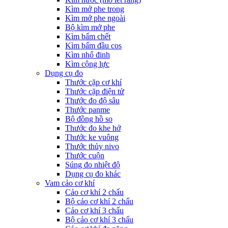
Kìm mở phe trong
Kìm mở phe ngoài
Bộ kìm mở phe
Kìm bấm chết
Kìm bấm đầu cos
Kìm nhổ đinh
Kìm cộng lực
Dụng cụ đo
Thước cặp cơ khí
Thước cặp điện tử
Thước đo độ sâu
Thước panme
Bộ đồng hồ so
Thước đo khe hở
Thước ke vuông
Thước thủy nivo
Thước cuộn
Súng đo nhiệt độ
Dụng cụ đo khác
Vam cảo cơ khí
Cảo cơ khí 2 chấu
Bộ cảo cơ khí 2 chấu
Cảo cơ khí 3 chấu
Bộ cảo cơ khí 3 chấu