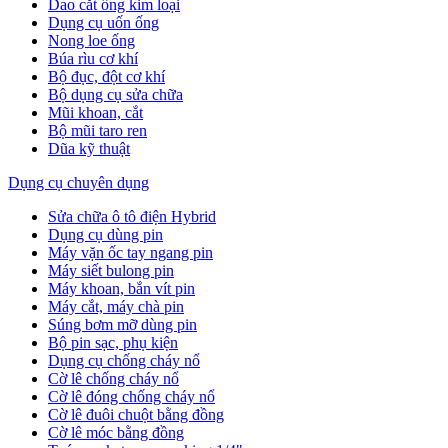
Dao cắt ống kim loại
Dụng cụ uốn ống
Nong loe ống
Búa rìu cơ khí
Bộ đục, đột cơ khí
Bộ dụng cụ sửa chữa
Mũi khoan, cắt
Bộ mũi taro ren
Dũa kỹ thuật
Dụng cụ chuyên dụng
Sửa chữa ô tô điện Hybrid
Dụng cụ dùng pin
Máy vặn ốc tay ngang pin
Máy siết bulong pin
Máy khoan, bắn vít pin
Máy cắt, máy chà pin
Súng bơm mỡ dùng pin
Bộ pin sạc, phụ kiện
Dụng cụ chống cháy nổ
Cờ lê chống cháy nổ
Cờ lê đóng chống cháy nổ
Cờ lê đuôi chuột bằng đồng
Cờ lê móc bằng đồng