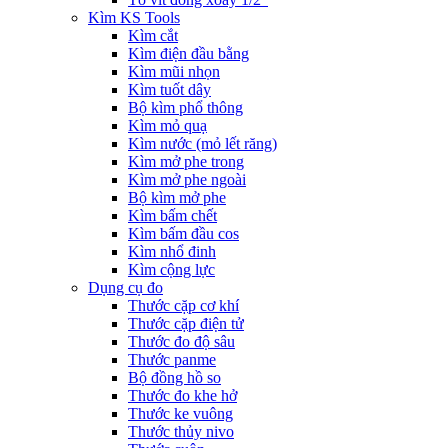
Kìm KS Tools
Kìm cắt
Kìm điện đầu bằng
Kìm mũi nhọn
Kìm tuốt dây
Bộ kìm phổ thông
Kìm mỏ quạ
Kìm nước (mỏ lết răng)
Kìm mở phe trong
Kìm mở phe ngoài
Bộ kìm mở phe
Kìm bấm chết
Kìm bấm đầu cos
Kìm nhổ đinh
Kìm cộng lực
Dụng cụ đo
Thước cặp cơ khí
Thước cặp điện tử
Thước đo độ sâu
Thước panme
Bộ đồng hồ so
Thước đo khe hở
Thước ke vuông
Thước thủy nivo