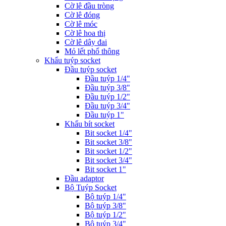
Cờ lê đầu tròng
Cờ lê đóng
Cờ lê móc
Cờ lê hoa thị
Cờ lê dây đai
Mỏ lết phổ thông
Khẩu tuýp socket
Đầu tuýp socket
Đầu tuýp 1/4"
Đầu tuýp 3/8"
Đầu tuýp 1/2"
Đầu tuýp 3/4"
Đầu tuýp 1"
Khẩu bít socket
Bit socket 1/4"
Bit socket 3/8"
Bit socket 1/2"
Bit socket 3/4"
Bit socket 1"
Đầu adaptor
Bộ Tuýp Socket
Bộ tuýp 1/4"
Bộ tuýp 3/8"
Bộ tuýp 1/2"
Bộ tuýp 3/4"