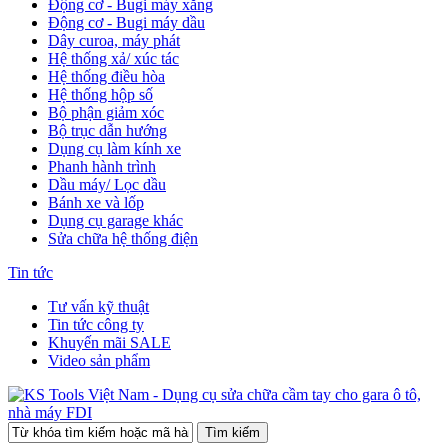
Động cơ - Bugi máy xăng
Động cơ - Bugi máy dầu
Dây curoa, máy phát
Hệ thống xả/ xúc tác
Hệ thống điều hòa
Hệ thống hộp số
Bộ phận giảm xóc
Bộ trục dẫn hướng
Dụng cụ làm kính xe
Phanh hành trình
Dầu máy/ Lọc dầu
Bánh xe và lốp
Dụng cụ garage khác
Sửa chữa hệ thống điện
Tin tức
Tư vấn kỹ thuật
Tin tức công ty
Khuyến mãi SALE
Video sản phẩm