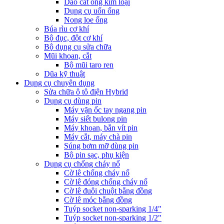
Dao cắt ống kim loại
Dụng cụ uốn ống
Nong loe ống
Búa rìu cơ khí
Bộ đục, đột cơ khí
Bộ dụng cụ sửa chữa
Mũi khoan, cắt
Bộ mũi taro ren
Dũa kỹ thuật
Dụng cụ chuyên dụng
Sửa chữa ô tô điện Hybrid
Dụng cụ dùng pin
Máy vặn ốc tay ngang pin
Máy siết bulong pin
Máy khoan, bắn vít pin
Máy cắt, máy chà pin
Súng bơm mỡ dùng pin
Bộ pin sạc, phụ kiện
Dụng cụ chống cháy nổ
Cờ lê chống cháy nổ
Cờ lê đóng chống cháy nổ
Cờ lê đuôi chuột bằng đồng
Cờ lê móc bằng đồng
Tuýp socket non-sparking 1/4"
Tuýp socket non-sparking 1/2"