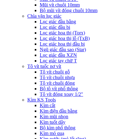
Mũi vít chuôi 10mm
Bộ mũi vít đóng chuôi 10mm
Chìa vặn lục giác
Lục giác đầu bằng
Lục giác đầu bi
Lục giác hoa thị (Torx)
Lục giác hoa thị lỗ (TxB)
Lục giác hoa thị đầu bi
Ngũ giác đầu sao (Star)
Lục giác đầu XZN
Lục giác tay chữ T
Tô vít tuốc nơ vít
Tô vít chuôi gỗ
Tô vít chuôi nhựa
Tô vít chuôi đóng
Bộ tô vít phổ thông
Tô vít đóng xoay 1/2"
Kìm KS Tools
Kìm cắt
Kìm điện đầu bằng
Kìm mũi nhọn
Kìm tuốt dây
Bộ kìm phổ thông
Kìm mỏ quạ
Kìm nước (mỏ lết răng)