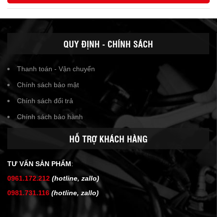
QUY ĐỊNH - CHÍNH SÁCH
Thanh toán - Vận chuyển
Chính sách bảo mật
Chính sách đổi trả
Chính sách bảo hành
HỖ TRỢ KHÁCH HÀNG
TƯ VẤN SẢN PHẨM
:
0961.172.212
(hotline, zallo)
0981.731.116
(hotline, zallo)