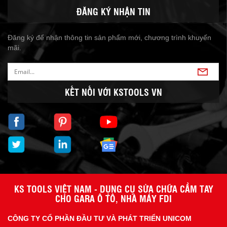
ĐĂNG KÝ NHẬN TIN
Đăng ký để nhận thông tin sản phẩm mới, chương trình khuyến
mãi.
KẾT NỐI VỚI KSTOOLS VN
KS TOOLS VIỆT NAM - DỤNG CỤ SỬA CHỮA CẦM TAY
CHO GARA Ô TÔ, NHÀ MÁY FDI
CÔNG TY CỔ PHẦN ĐẦU TƯ VÀ PHÁT TRIỂN UNICOM