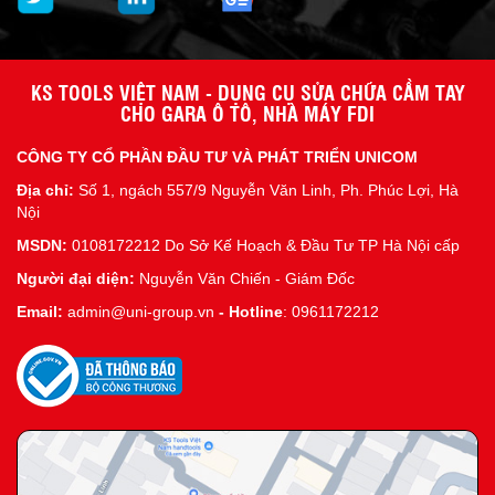
KS TOOLS VIỆT NAM - DỤNG CỤ SỬA CHỮA CẦM TAY
CHO GARA Ô TÔ, NHÀ MÁY FDI
CÔNG TY CỔ PHẦN ĐẦU TƯ VÀ PHÁT TRIỂN UNICOM
Địa chỉ:
Số 1, ngách 557/9 Nguyễn Văn Linh, Ph. Phúc Lợi, Hà
Nội
MSDN:
0108172212 Do Sở Kế Hoạch & Đầu Tư TP Hà Nội cấp
Người đại diện:
Nguyễn Văn Chiến - Giám Đốc
Email:
admin@uni-group.vn
-
Hotline
: 0961172212