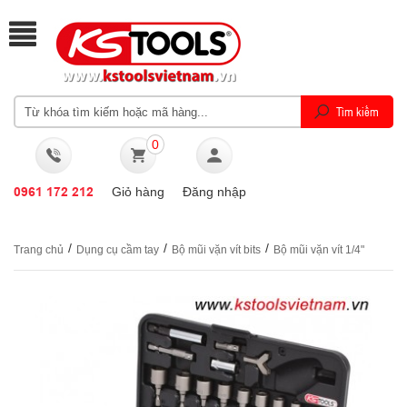
0
0961 172 212
Giỏ hàng
Đăng nhập
/
/
/
Trang chủ
Dụng cụ cầm tay
Bộ mũi vặn vít bits
Bộ mũi vặn vít 1/4"