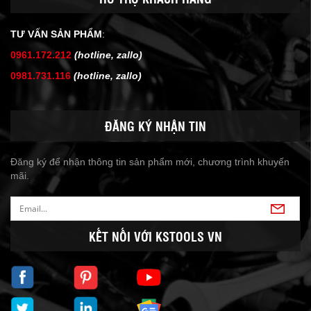
TƯ VẤN SẢN PHẨM
:
0961.172.212
(hotline, zallo)
0981.731.116
(hotline, zallo)
ĐĂNG KÝ NHẬN TIN
Đăng ký để nhận thông tin sản phẩm mới, chương trình khuyến
mãi.
KẾT NỐI VỚI KSTOOLS VN