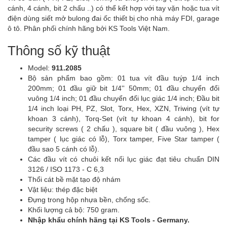
cánh, 4 cánh, bit 2 chấu ..) có thể kết hợp với tay vặn hoặc tua vít
điện dùng siết mở bulong đai ốc thiết bị cho nhà máy FDI, garage
ô tô. Phân phối chính hãng bởi KS Tools Việt Nam.
Thông số kỹ thuật
Model:
911.2085
Bộ sản phẩm bao gồm: 01 tua vít đầu tuýp 1/4 inch
200mm; 01 đầu giữ bit 1/4'' 50mm; 01 đầu chuyển đổi
vuông 1/4 inch; 01 đầu chuyển đổi lục giác 1/4 inch; Đầu bit
1/4 inch loại PH, PZ, Slot, Torx, Hex, XZN, Triwing (vít tự
khoan 3 cánh), Torq-Set (vít tự khoan 4 cánh), bit for
security screws ( 2 chấu ), square bit ( đầu vuông ), Hex
tamper ( lục giác có lỗ), Torx tamper, Five Star tamper (
đầu sao 5 cánh có lỗ).
Các đầu vít có chuôi kết nối lục giác đạt tiêu chuẩn DIN
3126 / ISO 1173 - C 6,3
Thổi cát bề mặt tạo độ nhám
Vật liệu: thép đặc biệt
Đựng trong hộp nhựa bền, chống sốc.
Khối lượng cả bộ: 750 gram.
Nhập khẩu chính hãng tại KS Tools - Germany.