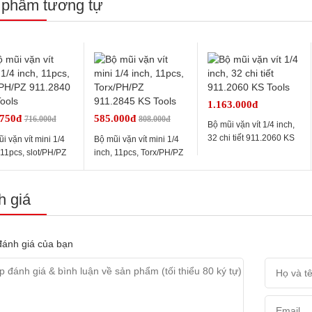
 phẩm tương tự
1.163.000đ
.750đ
585.000đ
716.000đ
808.000đ
Bộ mũi vặn vít 1/4 inch,
32 chi tiết 911.2060 KS
i vặn vít mini 1/4
Bộ mũi vặn vít mini 1/4
Tools
 11pcs, slot/PH/PZ
inch, 11pcs, Torx/PH/PZ
2840 KS Tools
911.2845 KS Tools
 giá
ánh giá của bạn