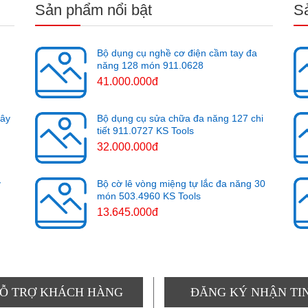
Sản phẩm nổi bật
S
Bộ dụng cụ nghề cơ điện cầm tay đa
năng 128 món 911.0628
41.000.000đ
cây
Bộ dụng cụ sửa chữa đa năng 127 chi
tiết 911.0727 KS Tools
32.000.000đ
y
Bộ cờ lê vòng miệng tự lắc đa năng 30
món 503.4960 KS Tools
13.645.000đ
Ỗ TRỢ KHÁCH HÀNG
ĐĂNG KÝ NHẬN TI