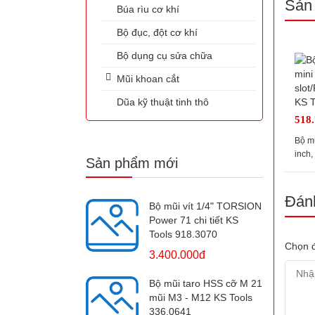
Sản
Búa rìu cơ khí
Bộ đục, đột cơ khí
Bộ dụng cụ sửa chữa
Mũi khoan cắt
Dũa kỹ thuật tinh thô
518
Bộ mũ
inch,
Sản phẩm mới
911.
Đánh
Bộ mũi vít 1/4" TORSION
Power 71 chi tiết KS
Tools 918.3070
Chọn đ
3.400.000đ
Bộ mũi taro HSS cỡ M 21
mũi M3 - M12 KS Tools
336.0641