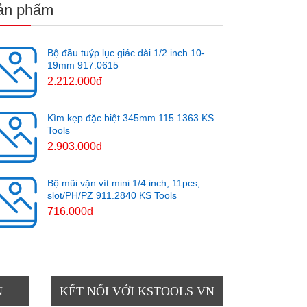
ản phẩm
Bộ đầu tuýp lục giác dài 1/2 inch 10-
19mm 917.0615
2.212.000đ
Kìm kẹp đặc biệt 345mm 115.1363 KS
Tools
2.903.000đ
Bộ mũi vặn vít mini 1/4 inch, 11pcs,
slot/PH/PZ 911.2840 KS Tools
716.000đ
N
KẾT NỐI VỚI KSTOOLS VN