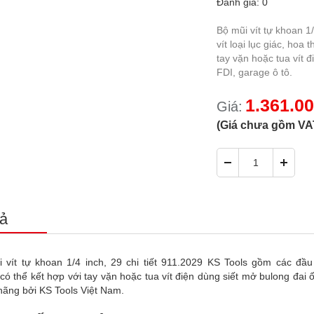
Đánh giá: 0
Bộ mũi vít tự khoan 1
vít loại lục giác, hoa
tay vặn hoặc tua vít 
FDI, garage ô tô.
1.361.0
Giá:
(Giá chưa gồm VA
ả
 vít tự khoan 1/4 inch, 29 chi tiết 911.2029 KS Tools gồm các đầu 
 có thể kết hợp với tay vặn hoặc tua vít điện dùng siết mở bulong đai 
hãng bởi KS Tools Việt Nam.