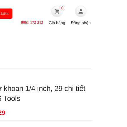
0
0961 172 212
Giỏ hàng
Đăng nhập
Ô TÔ
TIN TỨC
ự khoan 1/4 inch, 29 chi tiết
 Tools
29