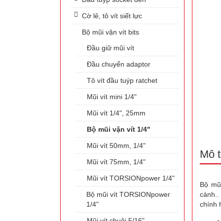
Cờ lê, tô vít siết lực
Bộ mũi vặn vít bits
Đầu giữ mũi vít
Đầu chuyển adaptor
Tô vít đầu tuýp ratchet
Mũi vít mini 1/4"
Mũi vít 1/4", 25mm
Bộ mũi vặn vít 1/4"
Mũi vít 50mm, 1/4"
Mô t
Mũi vít 75mm, 1/4"
Mũi vít TORSIONpower 1/4"
Bộ mũi
Bộ mũi vít TORSIONpower
cánh..
1/4"
chính 
Mũi vít chuôi 5/16"