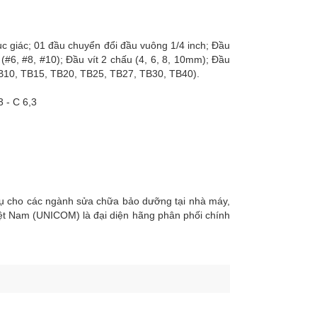
ục giác; 01 đầu chuyển đổi đầu vuông 1/4 inch; Đầu
 (#6, #8, #10); Đầu vít 2 chấu (4, 6, 8, 10mm); Đầu
9, TB10, TB15, TB20, TB25, TB27, TB30, TB40).
3 - C 6,3
vụ cho các ngành sửa chữa bảo dưỡng tại nhà máy,
iệt Nam (UNICOM) là đại diện hãng phân phối chính