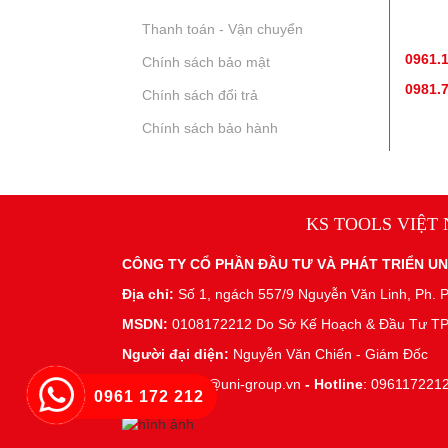
Thanh toán - Vận chuyển
TƯ V
0961.
Chính sách bảo mật
0981.
Chính sách đổi trả
Chính sách bảo hành
KS TOOLS VIỆT
CÔNG TY CỔ PHẦN ĐẦU TƯ VÀ PHÁT TRIỂN U
Địa chỉ:
Số 1, ngách 557/9 Nguyễn Văn Linh, Ph. P
MSDN:
0108172212 Do Sở Kế Hoạch & Đầu Tư TP
Người đại diện:
Nguyễn Văn Chiến - Giám Đốc
Email:
admin@uni-group.vn
-
Hotline
: 096117221
0961 172 212