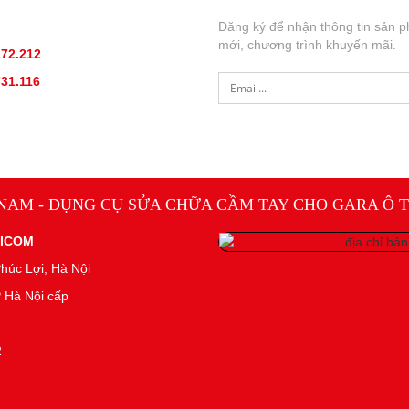
ẤN SẢN PHẨM
:
Đăng ký để nhận thông tin sản 
mới, chương trình khuyến mãi.
172.212
(hotline, zallo)
731.116
(hotline, zallo)
 NAM - DỤNG CỤ SỬA CHỮA CẦM TAY CHO GARA Ô T
NICOM
húc Lợi, Hà Nội
 Hà Nội cấp
2