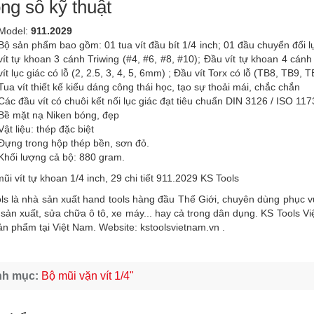
ng số kỹ thuật
Model:
911.2029
Bộ sản phẩm bao gồm: 01 tua vít đầu bít 1/4 inch; 01 đầu chuyển đổi l
vít tự khoan 3 cánh Triwing (#4, #6, #8, #10); Đầu vít tự khoan 4 cánh
vít lục giác có lỗ (2, 2.5, 3, 4, 5, 6mm) ; Đầu vít Torx có lỗ (TB8, TB
Tua vít thiết kế kiểu dáng công thái học, tạo sự thoải mái, chắc chắn
Các đầu vít có chuôi kết nối lục giác đạt tiêu chuẩn DIN 3126 / ISO 117
Bề mặt nạ Niken bóng, đẹp
Vật liệu: thép đặc biệt
Đựng trong hộp thép bền, sơn đỏ.
Khối lượng cả bộ: 880 gram.
ls là nhà sản xuất hand tools hàng đầu Thế Giới, chuyên dùng phục 
sản xuất, sửa chữa ô tô, xe máy... hay cả trong dân dụng. KS Tools V
ản phẩm tại Việt Nam. Website:
kstoolsvietnam.vn
.
nh mục:
Bộ mũi vặn vít 1/4"