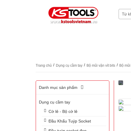
HOME
GIỚI THIỆU KS TOOLS
DỤNG CỤ
CHỨNG CHỈ CERTIFICATES
LIÊN HỆ
/
/
/
Trang chủ
Dụng cụ cầm tay
Bộ mũi vặn vít bits
Bộ mũi 
Danh mục sản phẩm
Dụng cụ cầm tay
Cờ lê - Bộ cờ lê
Đầu Khẩu Tuýp Socket
Đầu tuýp socket đen