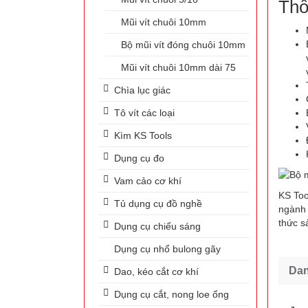
Thô
Mũi vít chuôi 10mm
Bộ mũi vít đóng chuôi 10mm
Mũi vít chuôi 10mm dài 75
Chìa lục giác
Tô vít các loại
Kìm KS Tools
Dụng cụ đo
Vam cảo cơ khí
KS Too
Tủ dụng cụ đồ nghề
ngành 
thức s
Dụng cụ chiếu sáng
Dụng cụ nhổ bulong gãy
Da
Dao, kéo cắt cơ khí
Dụng cụ cắt, nong loe ống