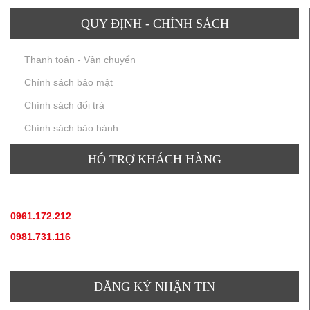
QUY ĐỊNH - CHÍNH SÁCH
Thanh toán - Vận chuyển
Chính sách bảo mật
Chính sách đổi trả
Chính sách bảo hành
HỖ TRỢ KHÁCH HÀNG
TƯ VẤN SẢN PHẨM
:
0961.172.212
(hotline, zallo)
0981.731.116
(hotline, zallo)
ĐĂNG KÝ NHẬN TIN