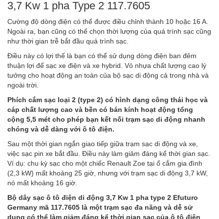
3,7 Kw 1 pha Type 2 117.7605
Cường độ dòng điện có thể được điều chỉnh thành 10 hoặc 16 A.
Ngoài ra, bạn cũng có thể chọn thời lượng của quá trình sạc cũng
như thời gian trễ bắt đầu quá trình sạc.
Điều này có lợi thế là bạn có thể sử dụng dòng điện ban đêm
thuận lợi để sạc xe điện và xe hybrid. Vỏ nhựa chất lượng cao lý
tưởng cho hoạt động an toàn của bộ sạc di động cả trong nhà và
ngoài trời.
Phích cắm sạc loại 2 (type 2) có hình dạng công thái học và
cáp chất lượng cao và bền có bán kính hoạt động tổng
cộng 5,5 mét cho phép bạn kết nối trạm sạc di động nhanh
chóng và dễ dàng với ô tô điện.
Sau một thời gian ngắn giao tiếp giữa trạm sạc di động và xe,
việc sạc pin xe bắt đầu. Điều này làm giảm đáng kể thời gian sạc.
Ví dụ: chu kỳ sạc cho một chiếc Renault Zoe tại ổ cắm gia đình
(2,3 kW) mất khoảng 25 giờ, nhưng với trạm sạc di động 3,7 kW,
nó mất khoảng 16 giờ.
Bộ dây sạc ô tô điện di động 3,7 Kw 1 pha type 2 Efuturo
Germany mã 117.7605 là một trạm sạc đa năng và dễ sử
dụng có thể làm giảm đáng kể thời gian sạc của ô tô điện