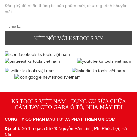
Đăng ký để nhận thông tin sản phẩm mới, chương trình khuyến
mãi.
KẾT NỐI VỚI KSTOOLS VN
KS TOOLS VIỆT NAM - DỤNG CỤ SỬA CHỮA
CẦM TAY CHO GARA Ô TÔ, NHÀ MÁY FDI
CÔNG TY CỔ PHẦN ĐẦU TƯ VÀ PHÁT TRIỂN UNICOM
Địa chỉ:
Số 1, ngách 557/9 Nguyễn Văn Linh, Ph. Phúc Lợi, Hà
Nội