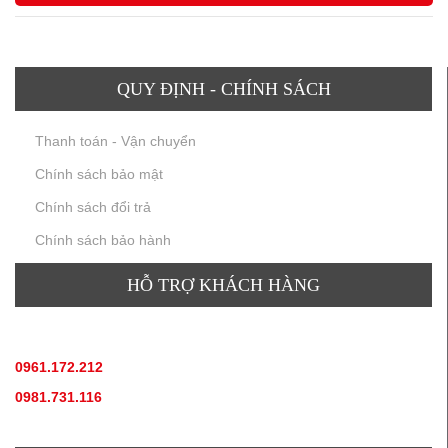
QUY ĐỊNH - CHÍNH SÁCH
Thanh toán - Vận chuyển
Chính sách bảo mật
Chính sách đổi trả
Chính sách bảo hành
HỖ TRỢ KHÁCH HÀNG
TƯ VẤN SẢN PHẨM
:
0961.172.212
(hotline, zallo)
0981.731.116
(hotline, zallo)