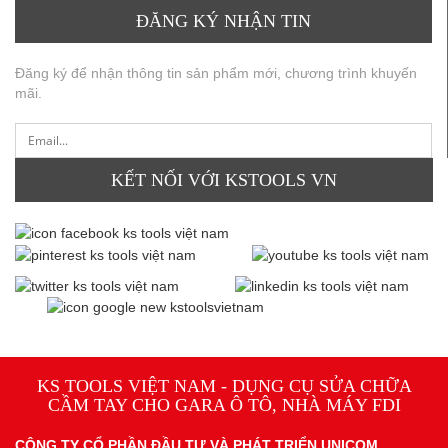
ĐĂNG KÝ NHẬN TIN
Đăng ký để nhận thông tin sản phẩm mới, chương trình khuyến
mãi.
KẾT NỐI VỚI KSTOOLS VN
KS TOOLS VIỆT NAM - DỤNG CỤ SỬA CHỮA
CẦM TAY CHO GARA Ô TÔ, NHÀ MÁY FDI
CÔNG TY CỔ PHẦN ĐẦU TƯ VÀ PHÁT TRIỂN UNICOM