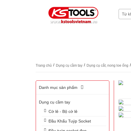
HOME
GIỚI THIỆU KS TOOLS
DỤNG CỤ
CHỨNG CHỈ CERTIFICATES
LIÊN HỆ
/
/
/
Trang chủ
Dụng cụ cầm tay
Dụng cụ cắt, nong loe ống
Danh mục sản phẩm
Dụng cụ cầm tay
Cờ lê - Bộ cờ lê
Đầu Khẩu Tuýp Socket
Đầu tuýp socket đen