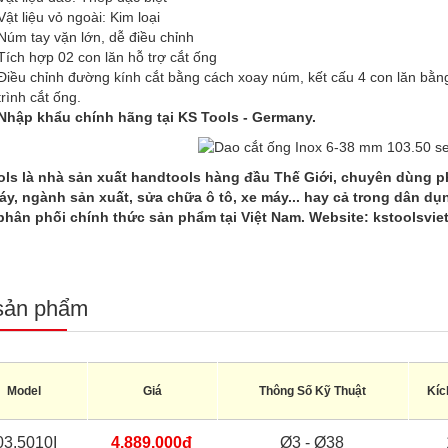
Vật liệu vỏ ngoài: Kim loại
Núm tay vặn lớn, dễ điều chỉnh
Tích hợp 02 con lăn hỗ trợ cắt ống
Điều chỉnh đường kính cắt bằng cách xoay núm, kết cấu 4 con lăn bằng
trình cắt ống.
Nhập khẩu chính hãng tại KS Tools - Germany.
ols là nhà sản xuất handtools hàng đầu Thế Giới, chuyên dùng 
y, ngành sản xuất, sửa chữa ô tô, xe máy... hay cả trong dân dụ
phân phối chính thức sản phẩm tại Việt Nam. Website:
kstoolsvie
sản phẩm
Model
Giá
Thông Số Kỹ Thuật
Kí
03.5010I
4.889.000đ
Ø3 - Ø38