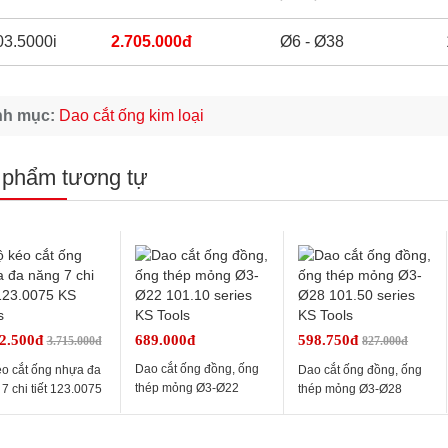
03.5000i
2.705.000đ
Ø6 - Ø38
nh mục:
Dao cắt ống kim loại
 phẩm tương tự
92.500đ
689.000đ
598.750đ
3.715.000đ
827.000đ
Dao cắt ống đồng, ống
éo cắt ống nhựa đa
Dao cắt ống đồng, ống
thép mỏng Ø3-Ø22
7 chi tiết 123.0075
thép mỏng Ø3-Ø28
101.10 series KS Tools
ools
101.50 series KS Tools