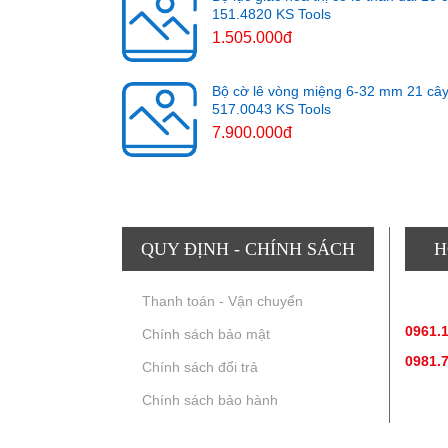
151.4820 KS Tools
1.505.000đ
Bộ cờ lê vòng miệng 6-32 mm 21 câ
517.0043 KS Tools
7.900.000đ
QUY ĐỊNH - CHÍNH SÁCH
H
Thanh toán - Vận chuyển
TƯ V
0961.
Chính sách bảo mật
0981.
Chính sách đổi trả
Chính sách bảo hành