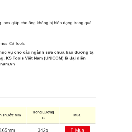
 Inox giúp cho ống không bị biến dạng trong quá
phục vụ cho các ngành sửa chữa bảo dưỡng tại
ng. KS Tools Việt Nam (UNICOM) là đại diện
tnam.vn
Trọng Lượng
ch Thước Mm
Mua
G
165mm
342g
Mua