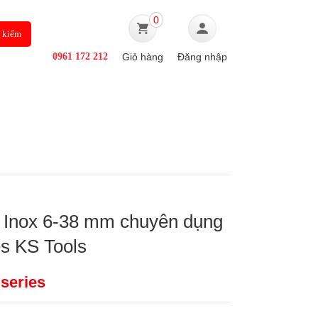
0
0961 172 212
Giỏ hàng
Đăng nhập
Ô TÔ
TIN TỨC
 Inox 6-38 mm chuyên dụng
es KS Tools
 series