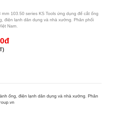
8 mm 103.50 series KS Tools ứng dụng để cắt ống
g, điện lạnh dân dụng và nhà xưởng. Phân phối
Việt Nam.
00đ
T)
gành ống, điện lạnh dân dụng và nhà xưởng. Phân
roup.vn