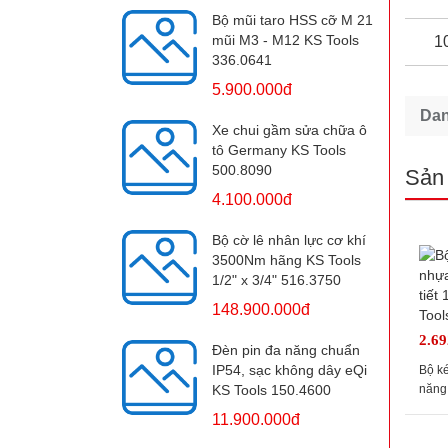
Bộ mũi taro HSS cỡ M 21
mũi M3 - M12 KS Tools
1
336.0641
5.900.000đ
Da
Xe chui gầm sửa chữa ô
tô Germany KS Tools
500.8090
Sản
4.100.000đ
Bộ cờ lê nhân lực cơ khí
3500Nm hãng KS Tools
1/2" x 3/4" 516.3750
148.900.000đ
2.6
Đèn pin đa năng chuẩn
IP54, sạc không dây eQi
Bộ k
KS Tools 150.4600
năng 
KS T
11.900.000đ