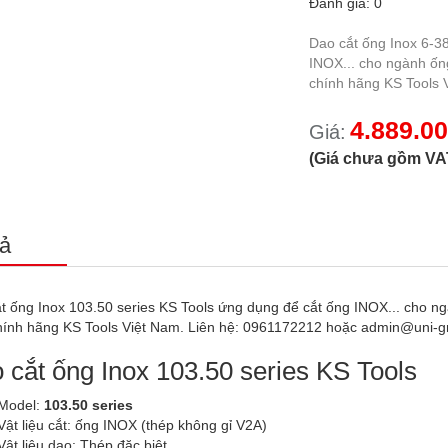
Đánh giá: 0
Dao cắt ống Inox 6-3
INOX... cho ngành ốn
chính hãng KS Tools 
4.889.0
Giá:
(Giá chưa gồm VA
ả
t ống Inox 103.50 series KS Tools ứng dụng để cắt ống INOX... cho n
hính hãng KS Tools Việt Nam. Liên hệ: 0961172212 hoặc admin@uni-g
 cắt ống Inox 103.50 series KS Tools
Model:
103.50 series
Vật liệu cắt: ống INOX (thép không gỉ V2A)
Vật liệu dao: Thép đặc biệt