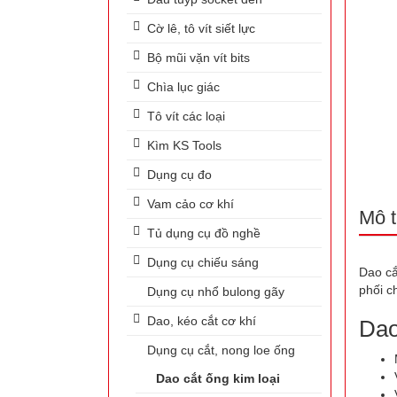
Cờ lê, tô vít siết lực
Bộ mũi vặn vít bits
Chìa lục giác
Tô vít các loại
Kìm KS Tools
Dụng cụ đo
Vam cảo cơ khí
Mô t
Tủ dụng cụ đồ nghề
Dụng cụ chiếu sáng
Dao cắ
phối c
Dụng cụ nhổ bulong gãy
Dao, kéo cắt cơ khí
Dao
Dụng cụ cắt, nong loe ống
Dao cắt ống kim loại