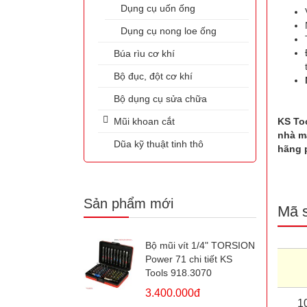
Dụng cụ uốn ống
Dụng cụ nong loe ống
Búa rìu cơ khí
Bộ đục, đột cơ khí
Bộ dụng cụ sửa chữa
Mũi khoan cắt
KS To
nhà má
Dũa kỹ thuật tinh thô
hãng 
Sản phẩm mới
Mã 
Bộ mũi vít 1/4" TORSION
Power 71 chi tiết KS
Tools 918.3070
3.400.000đ
1