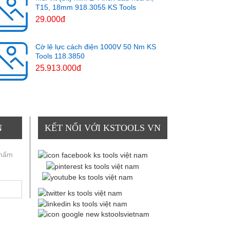
T15, 18mm 918.3055 KS Tools
29.000đ
Cờ lê lực cách điện 1000V 50 Nm KS
Tools 118.3850
25.913.000đ
N
KẾT NỐI VỚI KSTOOLS VN
phẩm