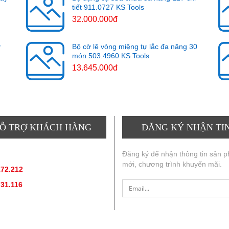
tiết 911.0727 KS Tools
32.000.000đ
y
Bộ cờ lê vòng miệng tự lắc đa năng 30
món 503.4960 KS Tools
13.645.000đ
Ỗ TRỢ KHÁCH HÀNG
ĐĂNG KÝ NHẬN TI
ẤN SẢN PHẨM
:
Đăng ký để nhận thông tin sản 
mới, chương trình khuyến mãi.
172.212
(hotline, zallo)
731.116
(hotline, zallo)