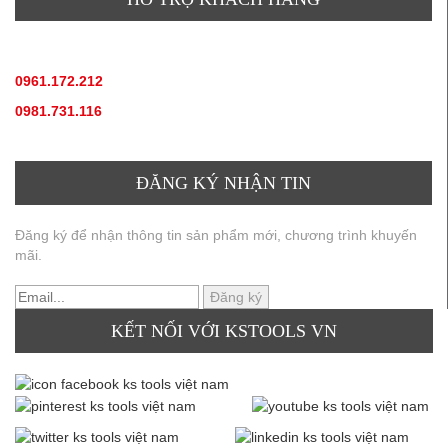
TƯ VẤN SẢN PHẨM
:
0961.172.212
(hotline, zallo)
0981.731.116
(hotline, zallo)
ĐĂNG KÝ NHẬN TIN
Đăng ký để nhận thông tin sản phẩm mới, chương trình khuyến
mãi.
KẾT NỐI VỚI KSTOOLS VN