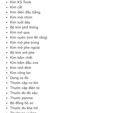
Kìm KS Tools
Kìm cắt
Kìm điện đầu bằng
Kìm mũi nhọn
Kìm tuốt dây
Bộ kìm phổ thông
Kìm mỏ quạ
Kìm nước (mỏ lết răng)
Kìm mở phe trong
Kìm mở phe ngoài
Bộ kìm mở phe
Kìm bấm chết
Kìm bấm đầu cos
Kìm nhổ đinh
Kìm cộng lực
Dụng cụ đo
Thước cặp cơ khí
Thước cặp điện tử
Thước đo độ sâu
Thước panme
Bộ đồng hồ so
Thước đo khe hở