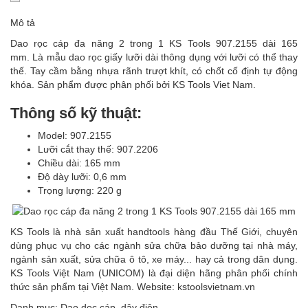
Mô tả
Dao rọc cáp đa năng 2 trong 1 KS Tools 907.2155 dài 165
mm. Là mẫu dao rọc giấy lưỡi dài thông dụng với lưỡi có thể thay
thế. Tay cầm bằng nhựa rãnh trượt khít, có chốt cố định tự động
khóa. Sản phẩm được phân phối bởi KS Tools Viet Nam.
Thông số kỹ thuật:
Model: 907.2155
Lưỡi cắt thay thế: 907.2206
Chiều dài: 165 mm
Độ dày lưỡi: 0,6 mm
Trọng lượng: 220 g
KS Tools là nhà sản xuất handtools hàng đầu Thế Giới, chuyên
dùng phục vụ cho các ngành sửa chữa bảo dưỡng tại nhà máy,
ngành sản xuất, sửa chữa ô tô, xe máy... hay cả trong dân dụng.
KS Tools Việt Nam (UNICOM) là đại diện hãng phân phối chính
thức sản phẩm tại Việt Nam. Website: kstoolsvietnam.vn
Danh mục:
Dao dọc cáp, dây điện