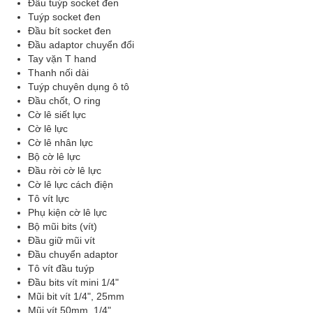
Đầu tuýp socket đen
Tuýp socket đen
Đầu bít socket đen
Đầu adaptor chuyển đổi
Tay vặn T hand
Thanh nối dài
Tuýp chuyên dụng ô tô
Đầu chốt, O ring
Cờ lê siết lực
Cờ lê lực
Cờ lê nhân lực
Bộ cờ lê lực
Đầu rời cờ lê lực
Cờ lê lực cách điện
Tô vít lực
Phụ kiện cờ lê lực
Bộ mũi bits (vít)
Đầu giữ mũi vít
Đầu chuyển adaptor
Tô vít đầu tuýp
Đầu bits vít mini 1/4"
Mũi bit vít 1/4", 25mm
Mũi vít 50mm, 1/4"