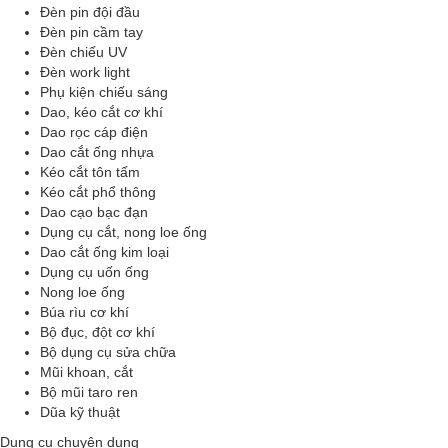
Đèn pin đội đầu
Đèn pin cầm tay
Đèn chiếu UV
Đèn work light
Phụ kiện chiếu sáng
Dao, kéo cắt cơ khí
Dao rọc cáp điện
Dao cắt ống nhựa
Kéo cắt tôn tấm
Kéo cắt phổ thông
Dao cạo bạc đạn
Dụng cụ cắt, nong loe ống
Dao cắt ống kim loại
Dụng cụ uốn ống
Nong loe ống
Búa rìu cơ khí
Bộ đục, đột cơ khí
Bộ dụng cụ sửa chữa
Mũi khoan, cắt
Bộ mũi taro ren
Dũa kỹ thuật
Dụng cụ chuyên dụng