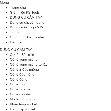
Menu
Trang chủ
Giới thiệu KS Tools
DỤNG CỤ CẦM TAY
Dụng cụ chuyên dụng
Dụng cụ Garage ô tô
Tin tức
Chứng chỉ Certificates
Liên hệ
DỤNG CỤ CẦM TAY
Cờ lê , Bộ cờ lê
Cờ lê vòng miệng
Cờ lê vòng miệng tự lắc
Cờ lê 2 đầu miệng
Cờ lê đầu tròng
Cờ lê đóng
Cờ lê móc
Cờ lê hoa thị
Cờ lê dây đai
Mỏ lết phổ thông
Khẩu tuýp socket
Đầu tuýp socket