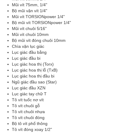
Mũi vít 75mm, 1/4"
Bộ mũi vặn vít 1/4"
Mũi vít TORSIONpower 1/4"
Bộ mũi vít TORSIONpower 1/4"
Mũi vít chuôi 5/16"
Mũi vít chuôi 10mm
Bộ mũi vít đóng chuôi 10mm
Chìa vặn lục giác
Lục giác đầu bằng
Lục giác đầu bi
Lục giác hoa thị (Torx)
Lục giác hoa thị lỗ (TxB)
Lục giác hoa thị đầu bi
Ngũ giác đầu sao (Star)
Lục giác đầu XZN
Lục giác tay chữ T
Tô vít tuốc nơ vít
Tô vít chuôi gỗ
Tô vít chuôi nhựa
Tô vít chuôi đóng
Bộ tô vít phổ thông
Tô vít đóng xoay 1/2"