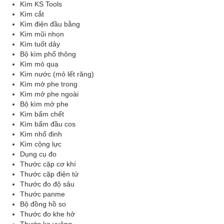
Kìm KS Tools
Kìm cắt
Kìm điện đầu bằng
Kìm mũi nhọn
Kìm tuốt dây
Bộ kìm phổ thông
Kìm mỏ quạ
Kìm nước (mỏ lết răng)
Kìm mở phe trong
Kìm mở phe ngoài
Bộ kìm mở phe
Kìm bấm chết
Kìm bấm đầu cos
Kìm nhổ đinh
Kìm cộng lực
Dụng cụ đo
Thước cặp cơ khí
Thước cặp điện tử
Thước đo độ sâu
Thước panme
Bộ đồng hồ so
Thước đo khe hở