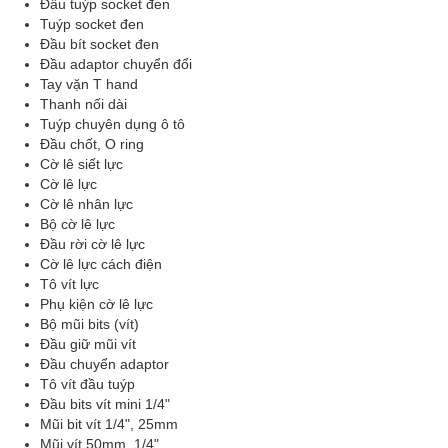
Đầu tuýp socket đen
Tuýp socket đen
Đầu bít socket đen
Đầu adaptor chuyển đổi
Tay vặn T hand
Thanh nối dài
Tuýp chuyên dụng ô tô
Đầu chốt, O ring
Cờ lê siết lực
Cờ lê lực
Cờ lê nhân lực
Bộ cờ lê lực
Đầu rời cờ lê lực
Cờ lê lực cách điện
Tô vít lực
Phụ kiện cờ lê lực
Bộ mũi bits (vít)
Đầu giữ mũi vít
Đầu chuyển adaptor
Tô vít đầu tuýp
Đầu bits vít mini 1/4"
Mũi bit vít 1/4", 25mm
Mũi vít 50mm, 1/4"