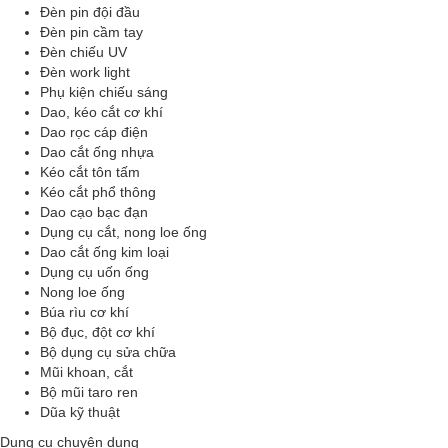
Đèn pin đội đầu
Đèn pin cầm tay
Đèn chiếu UV
Đèn work light
Phụ kiện chiếu sáng
Dao, kéo cắt cơ khí
Dao rọc cáp điện
Dao cắt ống nhựa
Kéo cắt tôn tấm
Kéo cắt phổ thông
Dao cạo bạc đạn
Dụng cụ cắt, nong loe ống
Dao cắt ống kim loại
Dụng cụ uốn ống
Nong loe ống
Búa rìu cơ khí
Bộ đục, đột cơ khí
Bộ dụng cụ sửa chữa
Mũi khoan, cắt
Bộ mũi taro ren
Dũa kỹ thuật
Dụng cụ chuyên dụng