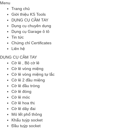
Menu
Trang chủ
Giới thiệu KS Tools
DỤNG CỤ CẦM TAY
Dụng cụ chuyên dụng
Dụng cụ Garage ô tô
Tin tức
Chứng chỉ Certificates
Liên hệ
DỤNG CỤ CẦM TAY
Cờ lê , Bộ cờ lê
Cờ lê vòng miệng
Cờ lê vòng miệng tự lắc
Cờ lê 2 đầu miệng
Cờ lê đầu tròng
Cờ lê đóng
Cờ lê móc
Cờ lê hoa thị
Cờ lê dây đai
Mỏ lết phổ thông
Khẩu tuýp socket
Đầu tuýp socket