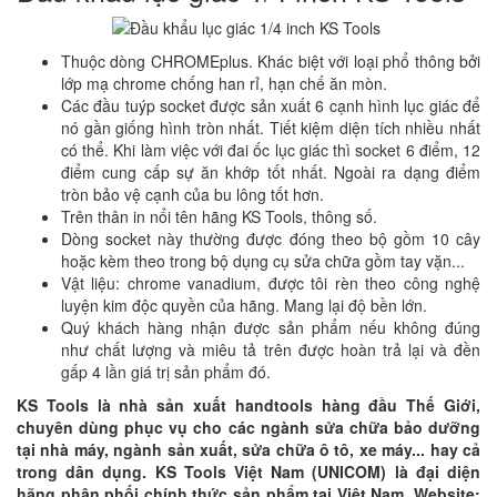
Thuộc dòng CHROMEplus. Khác biệt với loại phổ thông bởi
lớp mạ chrome chống han rỉ, hạn chế ăn mòn.
Các đầu tuýp socket được sản xuất 6 cạnh hình lục giác để
nó gần giống hình tròn nhất. Tiết kiệm diện tích nhiều nhất
có thể. Khi làm việc với đai ốc lục giác thì socket 6 điểm, 12
điểm cung cấp sự ăn khớp tốt nhất. Ngoài ra dạng điểm
tròn bảo vệ cạnh của bu lông tốt hơn.
Trên thân in nổi tên hãng KS Tools, thông số.
Dòng socket này thường được đóng theo bộ gồm 10 cây
hoặc kèm theo trong bộ dụng cụ sửa chữa gồm tay vặn...
Vật liệu: chrome vanadium, được tôi rèn theo công nghệ
luyện kim độc quyền của hãng. Mang lại độ bền lớn.
Quý khách hàng nhận được sản phẩm nếu không đúng
như chất lượng và miêu tả trên được hoàn trả lại và đền
gấp 4 lần giá trị sản phẩm đó.
KS Tools là nhà sản xuất handtools hàng đầu Thế Giới,
chuyên dùng phục vụ cho các ngành sửa chữa bảo dưỡng
tại nhà máy, ngành sản xuất, sửa chữa ô tô, xe máy... hay cả
trong dân dụng. KS Tools Việt Nam (UNICOM) là đại diện
hãng phân phối chính thức sản phẩm tại Việt Nam. Website: