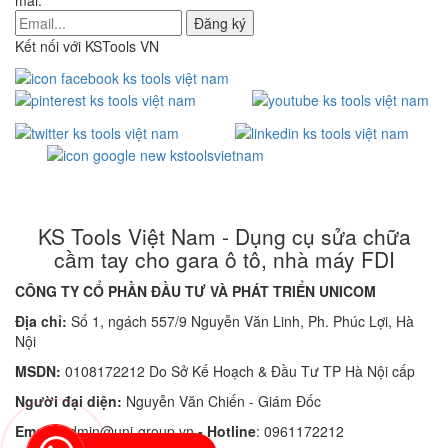
Kết nối với KSTools VN
KS Tools Việt Nam - Dụng cụ sửa chữa
cầm tay cho gara ô tô, nhà máy FDI
CÔNG TY CỔ PHẦN ĐẦU TƯ VÀ PHÁT TRIỂN UNICOM
Địa chỉ:
Số 1, ngách 557/9 Nguyễn Văn Linh, Ph. Phúc Lợi, Hà
Nội
MSDN:
0108172212 Do Sở Kế Hoạch & Đầu Tư TP Hà Nội cấp
Người đại diện:
Nguyễn Văn Chiến - Giám Đốc
Email:
admin@uni-group.vn
-
Hotline
: 0961172212