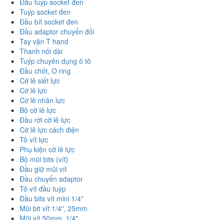
Đầu tuýp socket đen
Tuýp socket đen
Đầu bít socket đen
Đầu adaptor chuyển đổi
Tay vặn T hand
Thanh nối dài
Tuýp chuyên dụng ô tô
Đầu chốt, O ring
Cờ lê siết lực
Cờ lê lực
Cờ lê nhân lực
Bộ cờ lê lực
Đầu rời cờ lê lực
Cờ lê lực cách điện
Tô vít lực
Phụ kiện cờ lê lực
Bộ mũi bits (vít)
Đầu giữ mũi vít
Đầu chuyển adaptor
Tô vít đầu tuýp
Đầu bits vít mini 1/4"
Mũi bit vít 1/4", 25mm
Mũi vít 50mm, 1/4"