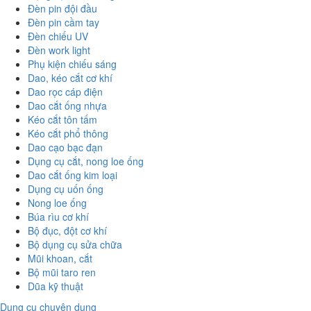
Đèn pin đội đầu
Đèn pin cầm tay
Đèn chiếu UV
Đèn work light
Phụ kiện chiếu sáng
Dao, kéo cắt cơ khí
Dao rọc cáp điện
Dao cắt ống nhựa
Kéo cắt tôn tấm
Kéo cắt phổ thông
Dao cạo bạc đạn
Dụng cụ cắt, nong loe ống
Dao cắt ống kim loại
Dụng cụ uốn ống
Nong loe ống
Búa rìu cơ khí
Bộ đục, đột cơ khí
Bộ dụng cụ sửa chữa
Mũi khoan, cắt
Bộ mũi taro ren
Dũa kỹ thuật
Dụng cụ chuyên dụng