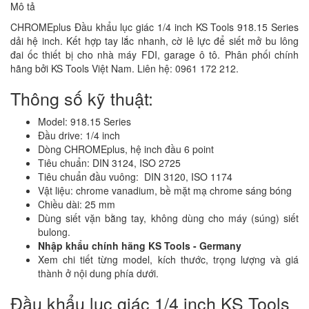
Mô tả
CHROMEplus Đầu khẩu lục giác 1/4 inch KS Tools 918.15 Series
dải hệ inch. Kết hợp tay lắc nhanh, cờ lê lực để siết mở bu lông
đai ốc thiết bị cho nhà máy FDI, garage ô tô. Phân phối chính
hãng bởi KS Tools Việt Nam. Liên hệ: 0961 172 212.
Thông số kỹ thuật:
Model: 918.15 Series
Đầu drive: 1/4 inch
Dòng CHROMEplus, hệ inch đầu 6 point
Tiêu chuẩn: DIN 3124, ISO 2725
Tiêu chuẩn đầu vuông: DIN 3120, ISO 1174
Vật liệu: chrome vanadium, bề mặt mạ chrome sáng bóng
Chiều dài: 25 mm
Dùng siết vặn bằng tay, không dùng cho máy (súng) siết
bulong.
Nhập khẩu chính hãng KS Tools - Germany
Xem chi tiết từng model, kích thước, trọng lượng và giá
thành ở nội dung phía dưới.
Đầu khẩu lục giác 1/4 inch KS Tools