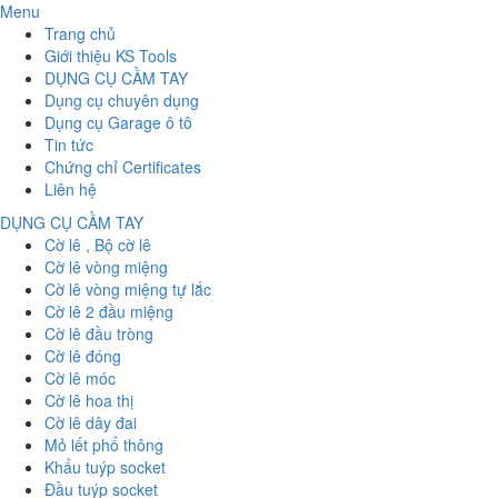
Menu
Trang chủ
Giới thiệu KS Tools
DỤNG CỤ CẦM TAY
Dụng cụ chuyên dụng
Dụng cụ Garage ô tô
Tin tức
Chứng chỉ Certificates
Liên hệ
DỤNG CỤ CẦM TAY
Cờ lê , Bộ cờ lê
Cờ lê vòng miệng
Cờ lê vòng miệng tự lắc
Cờ lê 2 đầu miệng
Cờ lê đầu tròng
Cờ lê đóng
Cờ lê móc
Cờ lê hoa thị
Cờ lê dây đai
Mỏ lết phổ thông
Khẩu tuýp socket
Đầu tuýp socket