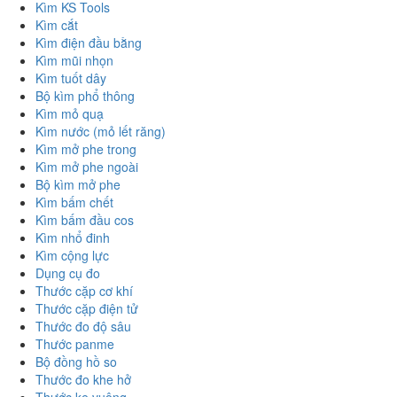
Kìm KS Tools
Kìm cắt
Kìm điện đầu bằng
Kìm mũi nhọn
Kìm tuốt dây
Bộ kìm phổ thông
Kìm mỏ quạ
Kìm nước (mỏ lết răng)
Kìm mở phe trong
Kìm mở phe ngoài
Bộ kìm mở phe
Kìm bấm chết
Kìm bấm đầu cos
Kìm nhổ đinh
Kìm cộng lực
Dụng cụ đo
Thước cặp cơ khí
Thước cặp điện tử
Thước đo độ sâu
Thước panme
Bộ đồng hồ so
Thước đo khe hở