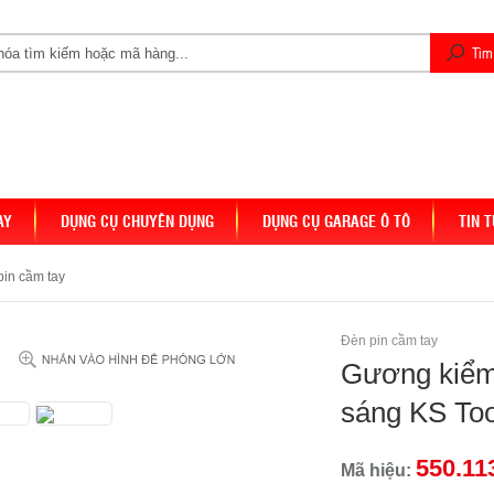
AY
DỤNG CỤ CHUYÊN DỤNG
DỤNG CỤ GARAGE Ô TÔ
TIN 
pin cầm tay
Đèn pin cầm tay
Gương kiểm 
sáng KS Too
550.11
Mã hiệu: