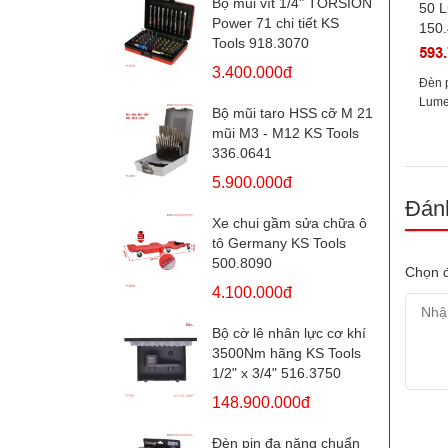
Bộ mũi vít 1/4" TORSION
Power 71 chi tiết KS
Tools 918.3070
593
3.400.000đ
Đèn p
Lume
Bộ mũi taro HSS cỡ M 21
150.
mũi M3 - M12 KS Tools
336.0641
5.900.000đ
Đánh
Xe chui gầm sửa chữa ô
tô Germany KS Tools
500.8090
Chọn đ
4.100.000đ
Bộ cờ lê nhân lực cơ khí
3500Nm hãng KS Tools
1/2" x 3/4" 516.3750
148.900.000đ
Đèn pin đa năng chuẩn