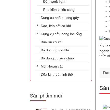
Đèn work light
Phụ kiện chiếu sáng
Dụng cụ nhổ bulong gãy
Dao, kéo cắt cơ khí
Dụng cụ cắt, nong loe ống
Búa rìu cơ khí
KS Too
Bộ đục, đột cơ khí
ngành 
thức s
Bộ dụng cụ sửa chữa
Mũi khoan cắt
Da
Dũa kỹ thuật tinh thô
Sản
Sản phẩm mới