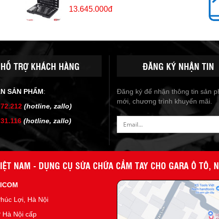
13.645.000đ
HỖ TRỢ KHÁCH HÀNG
ĐĂNG KÝ NHẬN TIN
ẤN SẢN PHẨM
:
Đăng ký để nhận thông tin sản 
mới, chương trình khuyến mãi.
172.212
(hotline, zallo)
731.116
(hotline, zallo)
IỆT NAM - DỤNG CỤ SỬA CHỮA CẦM TAY CHO GARA Ô TÔ, 
NICOM
húc Lợi, Hà Nội
 Hà Nội cấp