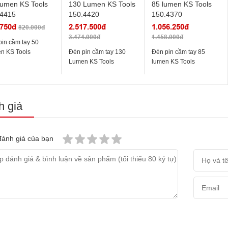
.750đ
2.517.500đ
1.056.250đ
820.000đ
3.474.000đ
1.458.000đ
in cầm tay 50
n KS Tools
Đèn pin cầm tay 130
Đèn pin cầm tay 85
4415
Lumen KS Tools
lumen KS Tools
150.4420
150.4370
 giá
ánh giá của bạn