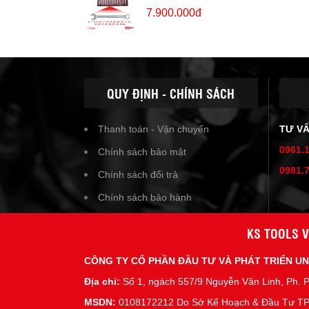
7.900.000đ
QUY ĐỊNH - CHÍNH SÁCH
Thanh toán - Vận chuyển
TƯ V
0961.
Chính sách bảo mật
0981.
Chính sách đổi trả
Chính sách bảo hành
KS TOOLS V
CÔNG TY CỔ PHẦN ĐẦU TƯ VÀ PHÁT TRIỂN U
Địa chỉ:
Số 1, ngách 557/9 Nguyễn Văn Linh, Ph. P
MSDN:
0108172212 Do Sở Kế Hoạch & Đầu Tư TP