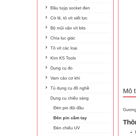
Đầu tuýp socket đen
Cờ lê, tô vít siết lực
Bộ mũi vặn vít bits
Chìa lục giác
Tô vít các loại
Kìm KS Tools
Dụng cụ đo
Vam cảo cơ khí
Tủ dụng cụ đồ nghề
Mô t
Dụng cụ chiếu sáng
Đèn pin đội đầu
Gương 
Đèn pin cầm tay
Thô
Đèn chiếu UV