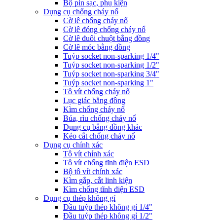
Bộ pin sạc, phụ kiện
Dụng cụ chống cháy nổ
Cờ lê chống cháy nổ
Cờ lê đóng chống cháy nổ
Cờ lê đuôi chuột bằng đồng
Cờ lê móc bằng đồng
Tuýp socket non-sparking 1/4"
Tuýp socket non-sparking 1/2"
Tuýp socket non-sparking 3/4"
Tuýp socket non-sparking 1"
Tô vít chống cháy nổ
Lục giác bằng đồng
Kìm chống cháy nổ
Búa, rìu chống cháy nổ
Dụng cụ bẳng đồng khác
Kéo cắt chống cháy nổ
Dụng cụ chính xác
Tô vít chính xác
Tô vít chống tĩnh điện ESD
Bộ tô vít chính xác
Kìm gắp, cắt linh kiện
Kìm chống tĩnh điện ESD
Dụng cụ thép không gỉ
Đầu tuýp thép không gỉ 1/4"
Đầu tuýp thép không gỉ 1/2"