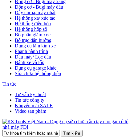
Động cơ - Bugi máy xăng
Động cơ - Bugi máy dầu
Dây curoa, máy phát
Hệ thống xả/ xúc tác
Hệ thống điều hòa
Hệ thống hộp số
Bộ phận giảm xóc
Bộ trục dẫn hướng
Dụng cụ làm kính xe
Phanh hành trình
Dầu máy/ Lọc dầu
Bánh xe và lốp
Dụng cụ garage khác
Sửa chữa hệ thống điện
Tin tức
Tư vấn kỹ thuật
Tin tức công ty
Khuyến mãi SALE
Video sản phẩm