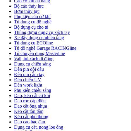
Cảo cơ khí đa năng
Bộ cảo thủy lực
Bơm thủy lực
Phụ kiện cảo cơ khí
Tủ dụng cụ đồ nghề
Bộ dụng cụ cho tủ
Thùng đựng dụng cụ xách tay
Xe đẩy dụng cụ nhiều tầng
Tủ dụng cụ ECOline
Tủ đồ nghề Garage RACINGline
Tủ chuyên dụng Masterline
Vali, túi xách di động
Dụng cụ chiếu sáng
Đèn pin đội đầu
Đèn pin cầm tay
Đèn chiếu UV
Đèn work light
Phụ kiện chiếu sáng
Dao, kéo cắt cơ khí
Dao rọc cáp điện
Dao cắt ống nhựa
Kéo cắt tôn tấm
Kéo cắt phổ thông
Dao cạo bạc đạn
Dụng cụ cắt, nong loe ống