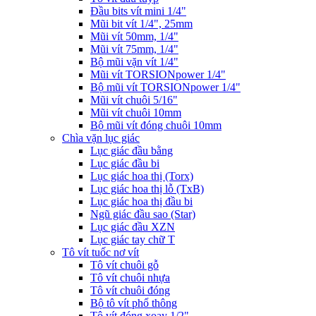
Đầu bits vít mini 1/4"
Mũi bit vít 1/4", 25mm
Mũi vít 50mm, 1/4"
Mũi vít 75mm, 1/4"
Bộ mũi vặn vít 1/4"
Mũi vít TORSIONpower 1/4"
Bộ mũi vít TORSIONpower 1/4"
Mũi vít chuôi 5/16"
Mũi vít chuôi 10mm
Bộ mũi vít đóng chuôi 10mm
Chìa vặn lục giác
Lục giác đầu bằng
Lục giác đầu bi
Lục giác hoa thị (Torx)
Lục giác hoa thị lỗ (TxB)
Lục giác hoa thị đầu bi
Ngũ giác đầu sao (Star)
Lục giác đầu XZN
Lục giác tay chữ T
Tô vít tuốc nơ vít
Tô vít chuôi gỗ
Tô vít chuôi nhựa
Tô vít chuôi đóng
Bộ tô vít phổ thông
Tô vít đóng xoay 1/2"