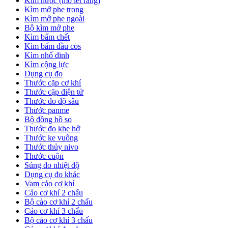
Kìm nước (mỏ lết răng)
Kìm mở phe trong
Kìm mở phe ngoài
Bộ kìm mở phe
Kìm bấm chết
Kìm bấm đầu cos
Kìm nhổ đinh
Kìm cộng lực
Dụng cụ đo
Thước cặp cơ khí
Thước cặp điện tử
Thước đo độ sâu
Thước panme
Bộ đồng hồ so
Thước đo khe hở
Thước ke vuông
Thước thủy nivo
Thước cuộn
Súng đo nhiệt độ
Dụng cụ đo khác
Vam cảo cơ khí
Cảo cơ khí 2 chấu
Bộ cảo cơ khí 2 chấu
Cảo cơ khí 3 chấu
Bộ cảo cơ khí 3 chấu