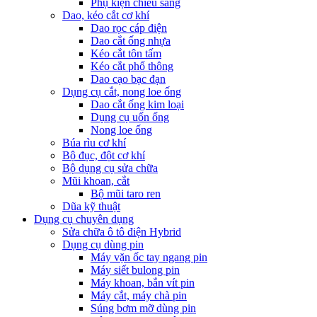
Phụ kiện chiếu sáng
Dao, kéo cắt cơ khí
Dao rọc cáp điện
Dao cắt ống nhựa
Kéo cắt tôn tấm
Kéo cắt phổ thông
Dao cạo bạc đạn
Dụng cụ cắt, nong loe ống
Dao cắt ống kim loại
Dụng cụ uốn ống
Nong loe ống
Búa rìu cơ khí
Bộ đục, đột cơ khí
Bộ dụng cụ sửa chữa
Mũi khoan, cắt
Bộ mũi taro ren
Dũa kỹ thuật
Dụng cụ chuyên dụng
Sửa chữa ô tô điện Hybrid
Dụng cụ dùng pin
Máy vặn ốc tay ngang pin
Máy siết bulong pin
Máy khoan, bắn vít pin
Máy cắt, máy chà pin
Súng bơm mỡ dùng pin