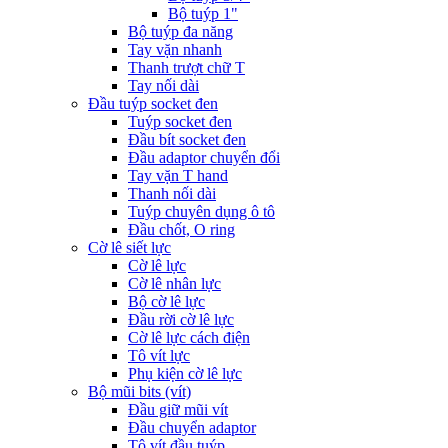
Bộ tuýp 1"
Bộ tuýp đa năng
Tay vặn nhanh
Thanh trượt chữ T
Tay nối dài
Đầu tuýp socket đen
Tuýp socket đen
Đầu bít socket đen
Đầu adaptor chuyển đổi
Tay vặn T hand
Thanh nối dài
Tuýp chuyên dụng ô tô
Đầu chốt, O ring
Cờ lê siết lực
Cờ lê lực
Cờ lê nhân lực
Bộ cờ lê lực
Đầu rời cờ lê lực
Cờ lê lực cách điện
Tô vít lực
Phụ kiện cờ lê lực
Bộ mũi bits (vít)
Đầu giữ mũi vít
Đầu chuyển adaptor
Tô vít đầu tuýp