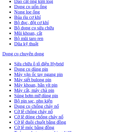
Dao cắt ống kim loại
Dụng cụ uốn ống
Nong loe ống
Búa rìu cơ khí
Bộ đục, đột cơ khí
Bộ dụng cụ sửa chữa
Mũi khoan, cắt
Bộ mũi taro ren
Dũa kỹ thuật
Dụng cụ chuyên dụng
Sửa chữa ô tô điện Hybrid
Dụng cụ dùng pin
Máy vặn ốc tay ngang pin
Máy siết bulong pin
Máy khoan, bắn vít pin
Máy cắt, máy chà pin
Súng bơm mỡ dùng pin
Bộ pin sạc, phụ kiện
Dụng cụ chống cháy nổ
Cờ lê chống cháy nổ
Cờ lê đóng chống cháy nổ
Cờ lê đuôi chuột bằng đồng
Cờ lê móc bằng đồng