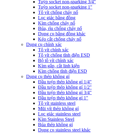
Tuýp socket non-sparking 3/4"
Tuýp socket non-sparking 1"
Tô vít chống cháy nổ
Lục giác bằng đồng
Kìm chống cháy nổ
Búa, rìu chống cháy nổ
Dụng cụ bẳng đồng khác
Kéo cắt chống cháy nổ
Dụng cụ chính xác
Tô vít chính xác
Tô vít chống tĩnh điện ESD
Bộ tô vít chính xác
Kìm gắp, cắt linh kiện
Kìm chống tĩnh điện ESD
Dụng cụ thép không gỉ
Đầu tuýp thép không gỉ 1/4"
Đầu tuýp thép không gỉ 1/2"
Đầu tuýp thép không gỉ 3/4"
Đầu tuýp thép không gỉ 1"
Tô vít stainless steel
Mũi vít thép không gỉ
Lục giác stainless steel
Kìm Stainless Steel
Búa thép không gỉ
Dụng cụ stainless steel khác