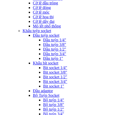
Cờ lê đầu tròng
Cờ lê đóng
Cờ lê móc
Cờ lê hoa thị
Cờ lê dây đai
Mỏ lết phổ thông
Khẩu tuýp socket
Đầu tuýp socket
Đầu tuýp 1/4"
Đầu tuýp 3/8"
Đầu tuýp 1/2"
Đầu tuýp 3/4"
Đầu tuýp 1"
Khẩu bít socket
Bit socket 1/4"
Bit socket 3/8"
Bit socket 1/2"
Bit socket 3/4"
Bit socket 1"
Đầu adaptor
Bộ Tuýp Socket
Bộ tuýp 1/4"
Bộ tuýp 3/8"
Bộ tuýp 1/2"
Bộ tuýp 3/4"