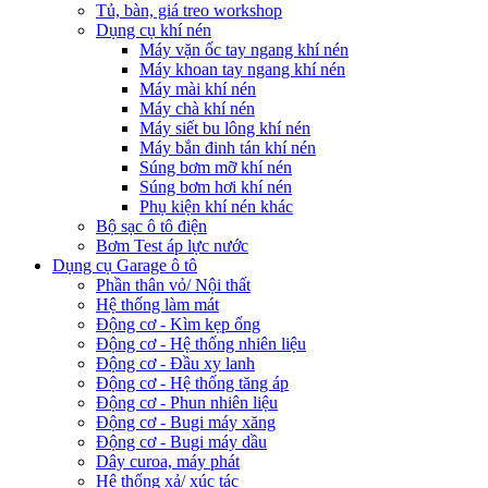
Tủ, bàn, giá treo workshop
Dụng cụ khí nén
Máy vặn ốc tay ngang khí nén
Máy khoan tay ngang khí nén
Máy mài khí nén
Máy chà khí nén
Máy siết bu lông khí nén
Máy bắn đinh tán khí nén
Súng bơm mỡ khí nén
Súng bơm hơi khí nén
Phụ kiện khí nén khác
Bộ sạc ô tô điện
Bơm Test áp lực nước
Dụng cụ Garage ô tô
Phần thân vỏ/ Nội thất
Hệ thống làm mát
Động cơ - Kìm kẹp ống
Động cơ - Hệ thống nhiên liệu
Động cơ - Đầu xy lanh
Động cơ - Hệ thống tăng áp
Động cơ - Phun nhiên liệu
Động cơ - Bugi máy xăng
Động cơ - Bugi máy dầu
Dây curoa, máy phát
Hệ thống xả/ xúc tác