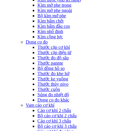
Kìm mở phe trong
Kìm mở phe ngoài
Bộ kìm mở phe
Kìm bấm chết
Kìm bấm đầu cos
Kìm nhổ đinh
Kìm cộng lực
Dụng cụ đo
Thước cặp cơ khí
Thước cặp điện tử
Thước đo độ sâu
Thước panme
Bộ đồng hồ so
Thước đo khe hở
Thước ke vuông
Thước thủy nivo
Thước cuộn
Súng đo nhiệt độ
Dụng cụ đo khác
Vam cảo cơ khí
Cảo cơ khí 2 chấu
Bộ cảo cơ khí 2 chấu
Cảo cơ khí 3 chấu
Bộ cảo cơ khí 3 chấu