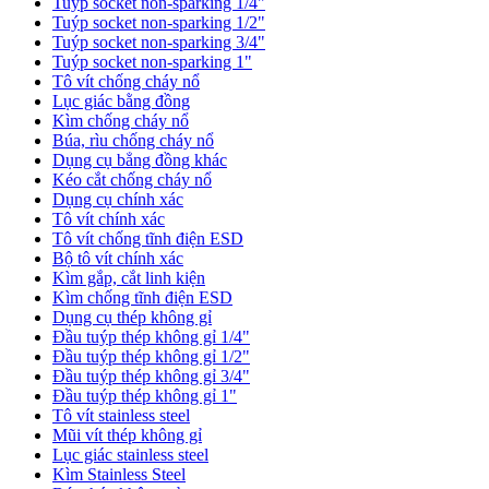
Tuýp socket non-sparking 1/4"
Tuýp socket non-sparking 1/2"
Tuýp socket non-sparking 3/4"
Tuýp socket non-sparking 1"
Tô vít chống cháy nổ
Lục giác bằng đồng
Kìm chống cháy nổ
Búa, rìu chống cháy nổ
Dụng cụ bẳng đồng khác
Kéo cắt chống cháy nổ
Dụng cụ chính xác
Tô vít chính xác
Tô vít chống tĩnh điện ESD
Bộ tô vít chính xác
Kìm gắp, cắt linh kiện
Kìm chống tĩnh điện ESD
Dụng cụ thép không gỉ
Đầu tuýp thép không gỉ 1/4"
Đầu tuýp thép không gỉ 1/2"
Đầu tuýp thép không gỉ 3/4"
Đầu tuýp thép không gỉ 1"
Tô vít stainless steel
Mũi vít thép không gỉ
Lục giác stainless steel
Kìm Stainless Steel