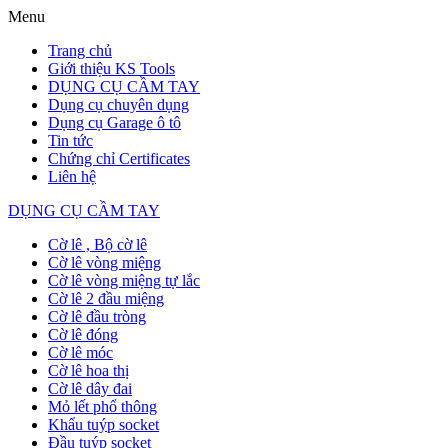
Menu
Trang chủ
Giới thiệu KS Tools
DỤNG CỤ CẦM TAY
Dụng cụ chuyên dụng
Dụng cụ Garage ô tô
Tin tức
Chứng chỉ Certificates
Liên hệ
DỤNG CỤ CẦM TAY
Cờ lê , Bộ cờ lê
Cờ lê vòng miệng
Cờ lê vòng miệng tự lắc
Cờ lê 2 đầu miệng
Cờ lê đầu tròng
Cờ lê đóng
Cờ lê móc
Cờ lê hoa thị
Cờ lê dây đai
Mỏ lết phổ thông
Khẩu tuýp socket
Đầu tuýp socket