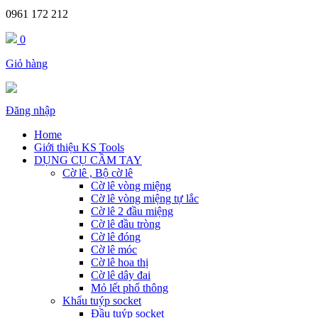
0961 172 212
0
Giỏ hàng
Đăng nhập
Home
Giới thiệu KS Tools
DỤNG CỤ CẦM TAY
Cờ lê , Bộ cờ lê
Cờ lê vòng miệng
Cờ lê vòng miệng tự lắc
Cờ lê 2 đầu miệng
Cờ lê đầu tròng
Cờ lê đóng
Cờ lê móc
Cờ lê hoa thị
Cờ lê dây đai
Mỏ lết phổ thông
Khẩu tuýp socket
Đầu tuýp socket