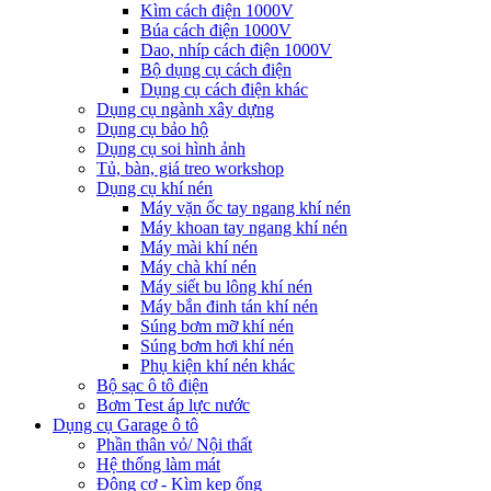
Kìm cách điện 1000V
Búa cách điện 1000V
Dao, nhíp cách điện 1000V
Bộ dụng cụ cách điện
Dụng cụ cách điện khác
Dụng cụ ngành xây dựng
Dụng cụ bảo hộ
Dụng cụ soi hình ảnh
Tủ, bàn, giá treo workshop
Dụng cụ khí nén
Máy vặn ốc tay ngang khí nén
Máy khoan tay ngang khí nén
Máy mài khí nén
Máy chà khí nén
Máy siết bu lông khí nén
Máy bắn đinh tán khí nén
Súng bơm mỡ khí nén
Súng bơm hơi khí nén
Phụ kiện khí nén khác
Bộ sạc ô tô điện
Bơm Test áp lực nước
Dụng cụ Garage ô tô
Phần thân vỏ/ Nội thất
Hệ thống làm mát
Động cơ - Kìm kẹp ống