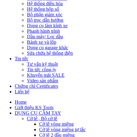
Hệ thống điều hòa
Hệ thống hộp số
Bộ phận giảm xóc
Bộ trục dẫn hướng
Dụng cụ làm kính xe
Phanh hành trình
Dầu máy/ Lọc dầu
Bánh xe và lốp
Dụng cụ garage khác
Sửa chữa hệ thống điện
Tin tức
Tư vấn kỹ thuật
Tin tức công ty
Khuyến mãi SALE
Video sản phẩm
Chứng chỉ Certificates
Liên hệ
Home
Giới thiệu KS Tools
DỤNG CỤ CẦM TAY
Cờ lê , Bộ cờ lê
Cờ lê vòng miệng
Cờ lê vòng miệng tự lắc
Cờ lê 2 đầu miệng