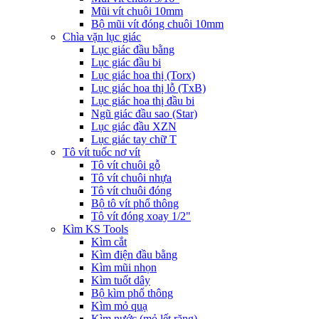
Mũi vít chuôi 10mm
Bộ mũi vít đóng chuôi 10mm
Chìa vặn lục giác
Lục giác đầu bằng
Lục giác đầu bi
Lục giác hoa thị (Torx)
Lục giác hoa thị lỗ (TxB)
Lục giác hoa thị đầu bi
Ngũ giác đầu sao (Star)
Lục giác đầu XZN
Lục giác tay chữ T
Tô vít tuốc nơ vít
Tô vít chuôi gỗ
Tô vít chuôi nhựa
Tô vít chuôi đóng
Bộ tô vít phổ thông
Tô vít đóng xoay 1/2"
Kìm KS Tools
Kìm cắt
Kìm điện đầu bằng
Kìm mũi nhọn
Kìm tuốt dây
Bộ kìm phổ thông
Kìm mỏ quạ
Kìm nước (mỏ lết răng)