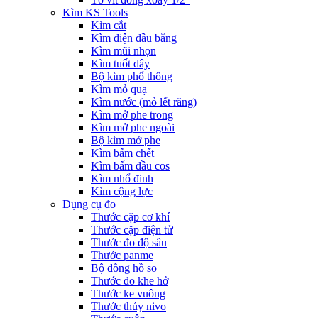
Kìm KS Tools
Kìm cắt
Kìm điện đầu bằng
Kìm mũi nhọn
Kìm tuốt dây
Bộ kìm phổ thông
Kìm mỏ quạ
Kìm nước (mỏ lết răng)
Kìm mở phe trong
Kìm mở phe ngoài
Bộ kìm mở phe
Kìm bấm chết
Kìm bấm đầu cos
Kìm nhổ đinh
Kìm cộng lực
Dụng cụ đo
Thước cặp cơ khí
Thước cặp điện tử
Thước đo độ sâu
Thước panme
Bộ đồng hồ so
Thước đo khe hở
Thước ke vuông
Thước thủy nivo