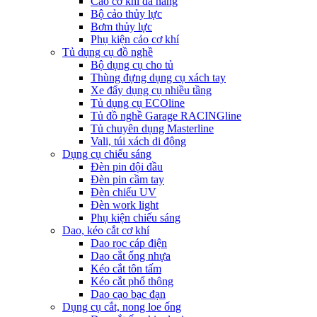
Cảo cơ khí đa năng
Bộ cảo thủy lực
Bơm thủy lực
Phụ kiện cảo cơ khí
Tủ dụng cụ đồ nghề
Bộ dụng cụ cho tủ
Thùng đựng dụng cụ xách tay
Xe đẩy dụng cụ nhiều tầng
Tủ dụng cụ ECOline
Tủ đồ nghề Garage RACINGline
Tủ chuyên dụng Masterline
Vali, túi xách di động
Dụng cụ chiếu sáng
Đèn pin đội đầu
Đèn pin cầm tay
Đèn chiếu UV
Đèn work light
Phụ kiện chiếu sáng
Dao, kéo cắt cơ khí
Dao rọc cáp điện
Dao cắt ống nhựa
Kéo cắt tôn tấm
Kéo cắt phổ thông
Dao cạo bạc đạn
Dụng cụ cắt, nong loe ống