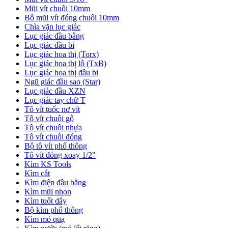
Mũi vít chuôi 10mm
Bộ mũi vít đóng chuôi 10mm
Chìa vặn lục giác
Lục giác đầu bằng
Lục giác đầu bi
Lục giác hoa thị (Torx)
Lục giác hoa thị lỗ (TxB)
Lục giác hoa thị đầu bi
Ngũ giác đầu sao (Star)
Lục giác đầu XZN
Lục giác tay chữ T
Tô vít tuốc nơ vít
Tô vít chuôi gỗ
Tô vít chuôi nhựa
Tô vít chuôi đóng
Bộ tô vít phổ thông
Tô vít đóng xoay 1/2"
Kìm KS Tools
Kìm cắt
Kìm điện đầu bằng
Kìm mũi nhọn
Kìm tuốt dây
Bộ kìm phổ thông
Kìm mỏ quạ