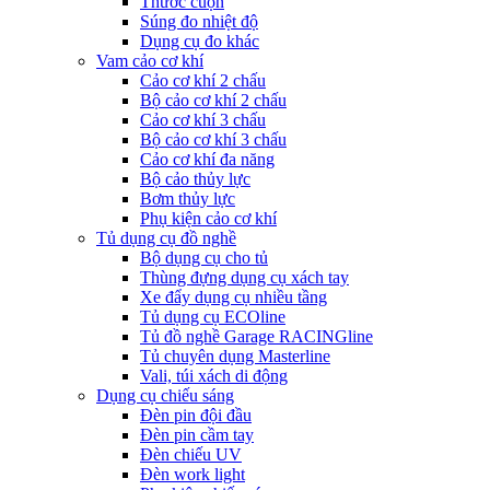
Thước cuộn
Súng đo nhiệt độ
Dụng cụ đo khác
Vam cảo cơ khí
Cảo cơ khí 2 chấu
Bộ cảo cơ khí 2 chấu
Cảo cơ khí 3 chấu
Bộ cảo cơ khí 3 chấu
Cảo cơ khí đa năng
Bộ cảo thủy lực
Bơm thủy lực
Phụ kiện cảo cơ khí
Tủ dụng cụ đồ nghề
Bộ dụng cụ cho tủ
Thùng đựng dụng cụ xách tay
Xe đẩy dụng cụ nhiều tầng
Tủ dụng cụ ECOline
Tủ đồ nghề Garage RACINGline
Tủ chuyên dụng Masterline
Vali, túi xách di động
Dụng cụ chiếu sáng
Đèn pin đội đầu
Đèn pin cầm tay
Đèn chiếu UV
Đèn work light