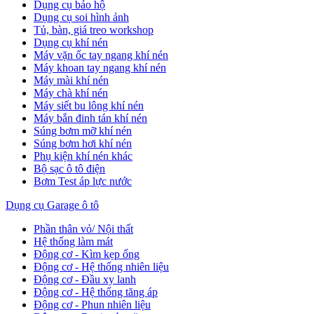
Dụng cụ bảo hộ
Dụng cụ soi hình ảnh
Tủ, bàn, giá treo workshop
Dụng cụ khí nén
Máy vặn ốc tay ngang khí nén
Máy khoan tay ngang khí nén
Máy mài khí nén
Máy chà khí nén
Máy siết bu lông khí nén
Máy bắn đinh tán khí nén
Súng bơm mỡ khí nén
Súng bơm hơi khí nén
Phụ kiện khí nén khác
Bộ sạc ô tô điện
Bơm Test áp lực nước
Dụng cụ Garage ô tô
Phần thân vỏ/ Nội thất
Hệ thống làm mát
Động cơ - Kìm kẹp ống
Động cơ - Hệ thống nhiên liệu
Động cơ - Đầu xy lanh
Động cơ - Hệ thống tăng áp
Động cơ - Phun nhiên liệu