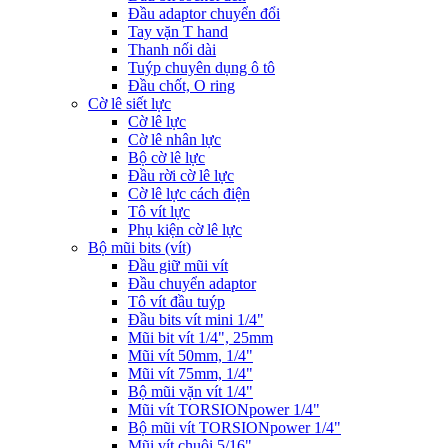
Đầu adaptor chuyển đổi
Tay vặn T hand
Thanh nối dài
Tuýp chuyên dụng ô tô
Đầu chốt, O ring
Cờ lê siết lực
Cờ lê lực
Cờ lê nhân lực
Bộ cờ lê lực
Đầu rời cờ lê lực
Cờ lê lực cách điện
Tô vít lực
Phụ kiện cờ lê lực
Bộ mũi bits (vít)
Đầu giữ mũi vít
Đầu chuyển adaptor
Tô vít đầu tuýp
Đầu bits vít mini 1/4"
Mũi bit vít 1/4", 25mm
Mũi vít 50mm, 1/4"
Mũi vít 75mm, 1/4"
Bộ mũi vặn vít 1/4"
Mũi vít TORSIONpower 1/4"
Bộ mũi vít TORSIONpower 1/4"
Mũi vít chuôi 5/16"