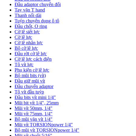
Đầu adaptor chuyển đổi
Tay vặn T hand
Thanh nối dài
Tuýp chuyên dụng ô tô
Đầu chốt, O ring
Cờ lê siết lực
Cờ lê lực
Cờ lê nhân lực
Bộ cờ lê lực
Đầu rời cờ lê lực
Cờ lê lực cách điện
Tô vít lực
Phụ kiện cờ lê lực
Bộ mũi bits (vít)
Đầu giữ mũi vít
Đầu chuyển adaptor
Tô vít đầu tuýp
Đầu bits vít mini 1/4"
Mũi bit vít 1/4", 25mm
Mũi vít 50mm, 1/4"
Mũi vít 75mm, 1/4"
Bộ mũi vặn vít 1/4"
Mũi vít TORSIONpower 1/4"
Bộ mũi vít TORSIONpower 1/4"
Mũi vít chuôi 5/16"