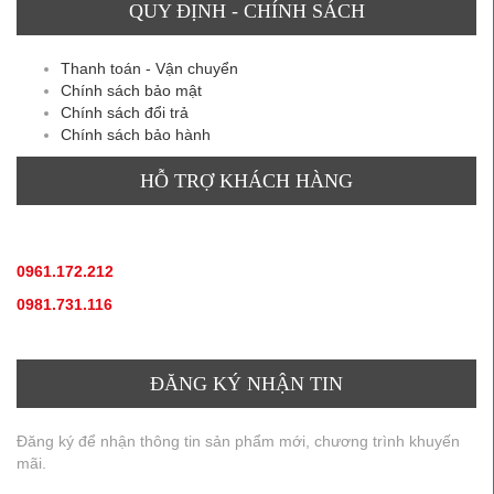
QUY ĐỊNH - CHÍNH SÁCH
Thanh toán - Vận chuyển
Chính sách bảo mật
Chính sách đổi trả
Chính sách bảo hành
HỖ TRỢ KHÁCH HÀNG
TƯ VẤN SẢN PHẨM
:
0961.172.212
(hotline, zallo)
0981.731.116
(hotline, zallo)
ĐĂNG KÝ NHẬN TIN
Đăng ký để nhận thông tin sản phẩm mới, chương trình khuyến
mãi.