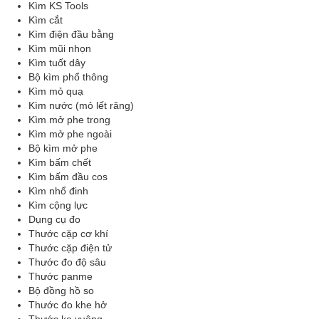
Kìm KS Tools
Kìm cắt
Kìm điện đầu bằng
Kìm mũi nhọn
Kìm tuốt dây
Bộ kìm phổ thông
Kìm mỏ quạ
Kìm nước (mỏ lết răng)
Kìm mở phe trong
Kìm mở phe ngoài
Bộ kìm mở phe
Kìm bấm chết
Kìm bấm đầu cos
Kìm nhổ đinh
Kìm cộng lực
Dụng cụ đo
Thước cặp cơ khí
Thước cặp điện tử
Thước đo độ sâu
Thước panme
Bộ đồng hồ so
Thước đo khe hở