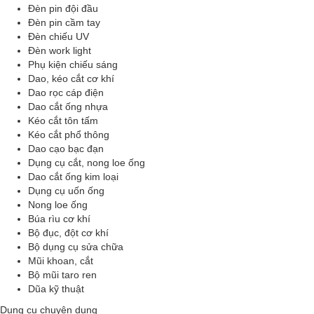
Đèn pin đội đầu
Đèn pin cầm tay
Đèn chiếu UV
Đèn work light
Phụ kiện chiếu sáng
Dao, kéo cắt cơ khí
Dao rọc cáp điện
Dao cắt ống nhựa
Kéo cắt tôn tấm
Kéo cắt phổ thông
Dao cạo bạc đạn
Dụng cụ cắt, nong loe ống
Dao cắt ống kim loại
Dụng cụ uốn ống
Nong loe ống
Búa rìu cơ khí
Bộ đục, đột cơ khí
Bộ dụng cụ sửa chữa
Mũi khoan, cắt
Bộ mũi taro ren
Dũa kỹ thuật
Dụng cụ chuyên dụng