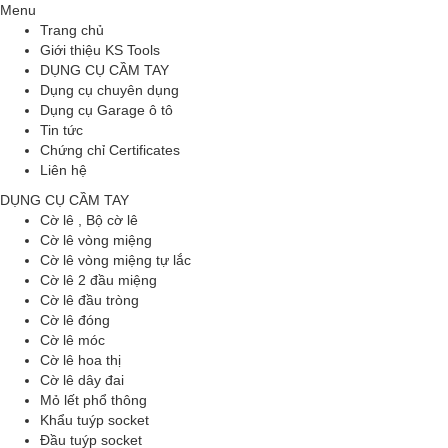
Menu
Trang chủ
Giới thiệu KS Tools
DỤNG CỤ CẦM TAY
Dụng cụ chuyên dụng
Dụng cụ Garage ô tô
Tin tức
Chứng chỉ Certificates
Liên hệ
DỤNG CỤ CẦM TAY
Cờ lê , Bộ cờ lê
Cờ lê vòng miệng
Cờ lê vòng miệng tự lắc
Cờ lê 2 đầu miệng
Cờ lê đầu tròng
Cờ lê đóng
Cờ lê móc
Cờ lê hoa thị
Cờ lê dây đai
Mỏ lết phổ thông
Khẩu tuýp socket
Đầu tuýp socket