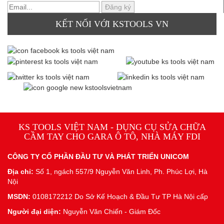
KẾT NỐI VỚI KSTOOLS VN
KS TOOLS VIỆT NAM - DỤNG CỤ SỬA CHỮA
CẦM TAY CHO GARA Ô TÔ, NHÀ MÁY FDI
CÔNG TY CỔ PHẦN ĐẦU TƯ VÀ PHÁT TRIỂN UNICOM
Địa chỉ:
Số 1, ngách 557/9 Nguyễn Văn Linh, Ph. Phúc Lợi, Hà
Nội
MSDN:
0108172212 Do Sở Kế Hoạch & Đầu Tư TP Hà Nội cấp
Người đại diện:
Nguyễn Văn Chiến - Giám Đốc