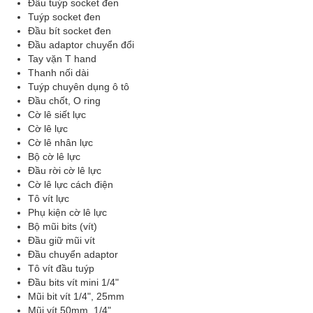
Đầu tuýp socket đen
Tuýp socket đen
Đầu bít socket đen
Đầu adaptor chuyển đổi
Tay vặn T hand
Thanh nối dài
Tuýp chuyên dụng ô tô
Đầu chốt, O ring
Cờ lê siết lực
Cờ lê lực
Cờ lê nhân lực
Bộ cờ lê lực
Đầu rời cờ lê lực
Cờ lê lực cách điện
Tô vít lực
Phụ kiện cờ lê lực
Bộ mũi bits (vít)
Đầu giữ mũi vít
Đầu chuyển adaptor
Tô vít đầu tuýp
Đầu bits vít mini 1/4"
Mũi bit vít 1/4", 25mm
Mũi vít 50mm, 1/4"