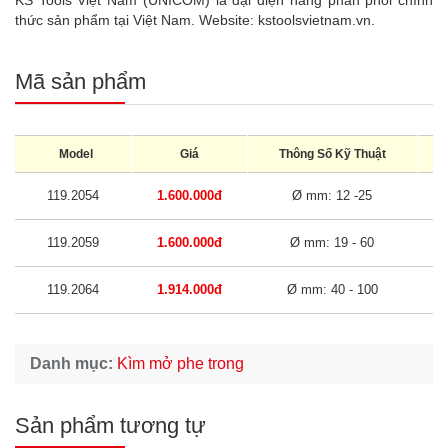
KS Tools Việt Nam (UNICOM) là đại diện hãng phân phối chính
thức sản phẩm tại Việt Nam. Website:
kstoolsvietnam.vn.
Mã sản phẩm
Model
Giá
Thông Số Kỹ Thuật
K
119.2054
1.600.000đ
Ø mm: 12 -25
119.2059
1.600.000đ
Ø mm: 19 - 60
119.2064
1.914.000đ
Ø mm: 40 - 100
Danh mục:
Kìm mở phe trong
Sản phẩm tương tự