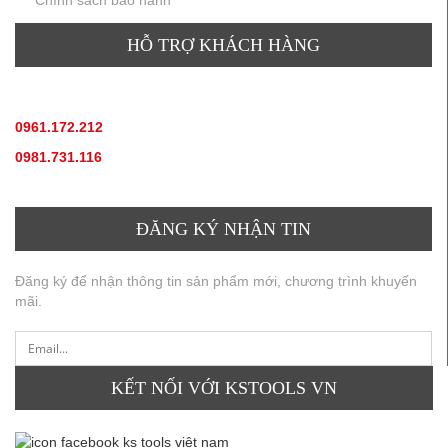
Chính sách bảo hành
HỖ TRỢ KHÁCH HÀNG
TƯ VẤN SẢN PHẨM
:
0961.172.212
(hotline, zallo)
0981.731.116
(hotline, zallo)
ĐĂNG KÝ NHẬN TIN
Đăng ký để nhận thông tin sản phẩm mới, chương trình khuyến
mãi.
KẾT NỐI VỚI KSTOOLS VN