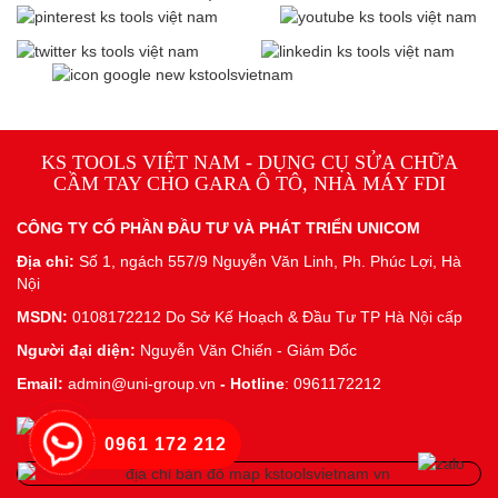
KS TOOLS VIỆT NAM - DỤNG CỤ SỬA CHỮA
CẦM TAY CHO GARA Ô TÔ, NHÀ MÁY FDI
CÔNG TY CỔ PHẦN ĐẦU TƯ VÀ PHÁT TRIỂN UNICOM
Địa chỉ:
Số 1, ngách 557/9 Nguyễn Văn Linh, Ph. Phúc Lợi, Hà
Nội
MSDN:
0108172212 Do Sở Kế Hoạch & Đầu Tư TP Hà Nội cấp
Người đại diện:
Nguyễn Văn Chiến - Giám Đốc
Email:
admin@uni-group.vn
-
Hotline
: 0961172212
0961 172 212