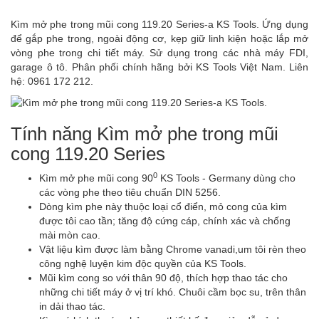
Kìm mở phe trong mũi cong 119.20 Series-a KS Tools. Ứng dụng
để gắp phe trong, ngoài động cơ, kẹp giữ linh kiện hoặc lắp mở
vòng phe trong chi tiết máy. Sử dụng trong các nhà máy FDI,
garage ô tô. Phân phối chính hãng bởi KS Tools Việt Nam. Liên
hệ: 0961 172 212.
Tính năng Kìm mở phe trong mũi
cong 119.20 Series
0
Kìm mở phe mũi cong 90
KS Tools - Germany dùng cho
các vòng phe theo tiêu chuẩn DIN 5256.
Dòng kìm phe này thuộc loại cổ điển, mỏ cong của kìm
được tôi cao tần; tăng độ cứng cáp, chính xác và chống
mài mòn cao.
Vật liệu kìm được làm bằng Chrome vanadi,um tôi rèn theo
công nghệ luyện kim độc quyền của KS Tools.
Mũi kìm cong so với thân 90 độ, thích hợp thao tác cho
những chi tiết máy ở vị trí khó. Chuôi cầm bọc su, trên thân
in dải thao tác.