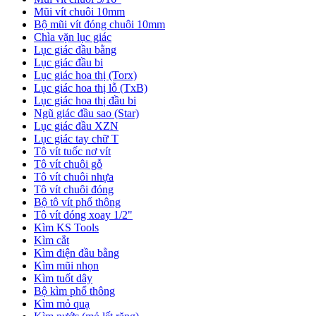
Mũi vít chuôi 10mm
Bộ mũi vít đóng chuôi 10mm
Chìa vặn lục giác
Lục giác đầu bằng
Lục giác đầu bi
Lục giác hoa thị (Torx)
Lục giác hoa thị lỗ (TxB)
Lục giác hoa thị đầu bi
Ngũ giác đầu sao (Star)
Lục giác đầu XZN
Lục giác tay chữ T
Tô vít tuốc nơ vít
Tô vít chuôi gỗ
Tô vít chuôi nhựa
Tô vít chuôi đóng
Bộ tô vít phổ thông
Tô vít đóng xoay 1/2"
Kìm KS Tools
Kìm cắt
Kìm điện đầu bằng
Kìm mũi nhọn
Kìm tuốt dây
Bộ kìm phổ thông
Kìm mỏ quạ