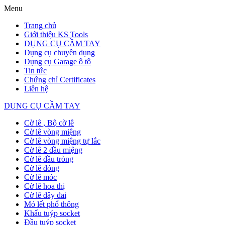
Menu
Trang chủ
Giới thiệu KS Tools
DỤNG CỤ CẦM TAY
Dụng cụ chuyên dụng
Dụng cụ Garage ô tô
Tin tức
Chứng chỉ Certificates
Liên hệ
DỤNG CỤ CẦM TAY
Cờ lê , Bộ cờ lê
Cờ lê vòng miệng
Cờ lê vòng miệng tự lắc
Cờ lê 2 đầu miệng
Cờ lê đầu tròng
Cờ lê đóng
Cờ lê móc
Cờ lê hoa thị
Cờ lê dây đai
Mỏ lết phổ thông
Khẩu tuýp socket
Đầu tuýp socket