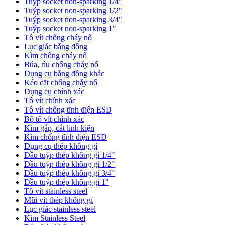
Tuýp socket non-sparking 1/4"
Tuýp socket non-sparking 1/2"
Tuýp socket non-sparking 3/4"
Tuýp socket non-sparking 1"
Tô vít chống cháy nổ
Lục giác bằng đồng
Kìm chống cháy nổ
Búa, rìu chống cháy nổ
Dụng cụ bẳng đồng khác
Kéo cắt chống cháy nổ
Dụng cụ chính xác
Tô vít chính xác
Tô vít chống tĩnh điện ESD
Bộ tô vít chính xác
Kìm gắp, cắt linh kiện
Kìm chống tĩnh điện ESD
Dụng cụ thép không gỉ
Đầu tuýp thép không gỉ 1/4"
Đầu tuýp thép không gỉ 1/2"
Đầu tuýp thép không gỉ 3/4"
Đầu tuýp thép không gỉ 1"
Tô vít stainless steel
Mũi vít thép không gỉ
Lục giác stainless steel
Kìm Stainless Steel