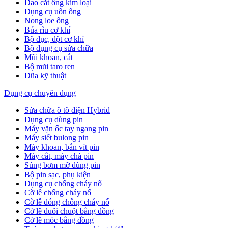
Dao cắt ống kim loại
Dụng cụ uốn ống
Nong loe ống
Búa rìu cơ khí
Bộ đục, đột cơ khí
Bộ dụng cụ sửa chữa
Mũi khoan, cắt
Bộ mũi taro ren
Dũa kỹ thuật
Dụng cụ chuyên dụng
Sửa chữa ô tô điện Hybrid
Dụng cụ dùng pin
Máy vặn ốc tay ngang pin
Máy siết bulong pin
Máy khoan, bắn vít pin
Máy cắt, máy chà pin
Súng bơm mỡ dùng pin
Bộ pin sạc, phụ kiện
Dụng cụ chống cháy nổ
Cờ lê chống cháy nổ
Cờ lê đóng chống cháy nổ
Cờ lê đuôi chuột bằng đồng
Cờ lê móc bằng đồng