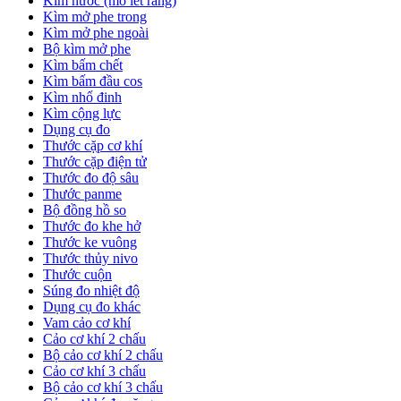
Kìm nước (mỏ lết răng)
Kìm mở phe trong
Kìm mở phe ngoài
Bộ kìm mở phe
Kìm bấm chết
Kìm bấm đầu cos
Kìm nhổ đinh
Kìm cộng lực
Dụng cụ đo
Thước cặp cơ khí
Thước cặp điện tử
Thước đo độ sâu
Thước panme
Bộ đồng hồ so
Thước đo khe hở
Thước ke vuông
Thước thủy nivo
Thước cuộn
Súng đo nhiệt độ
Dụng cụ đo khác
Vam cảo cơ khí
Cảo cơ khí 2 chấu
Bộ cảo cơ khí 2 chấu
Cảo cơ khí 3 chấu
Bộ cảo cơ khí 3 chấu