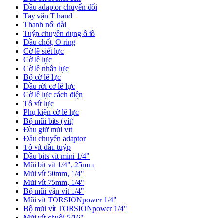
Đầu adaptor chuyển đổi
Tay vặn T hand
Thanh nối dài
Tuýp chuyên dụng ô tô
Đầu chốt, O ring
Cờ lê siết lực
Cờ lê lực
Cờ lê nhân lực
Bộ cờ lê lực
Đầu rời cờ lê lực
Cờ lê lực cách điện
Tô vít lực
Phụ kiện cờ lê lực
Bộ mũi bits (vít)
Đầu giữ mũi vít
Đầu chuyển adaptor
Tô vít đầu tuýp
Đầu bits vít mini 1/4"
Mũi bit vít 1/4", 25mm
Mũi vít 50mm, 1/4"
Mũi vít 75mm, 1/4"
Bộ mũi vặn vít 1/4"
Mũi vít TORSIONpower 1/4"
Bộ mũi vít TORSIONpower 1/4"
Mũi vít chuôi 5/16"