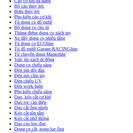
Cảo cơ khí đa năng
Bộ cảo thủy lực
Bơm thủy lực
Phụ kiện cảo cơ khí
Tủ dụng cụ đồ nghề
Bộ dụng cụ cho tủ
Thùng đựng dụng cụ xách tay
Xe đẩy dụng cụ nhiều tầng
Tủ dụng cụ ECOline
Tủ đồ nghề Garage RACINGline
Tủ chuyên dụng Masterline
Vali, túi xách di động
Dụng cụ chiếu sáng
Đèn pin đội đầu
Đèn pin cầm tay
Đèn chiếu UV
Đèn work light
Phụ kiện chiếu sáng
Dao, kéo cắt cơ khí
Dao rọc cáp điện
Dao cắt ống nhựa
Kéo cắt tôn tấm
Kéo cắt phổ thông
Dao cạo bạc đạn
Dụng cụ cắt, nong loe ống