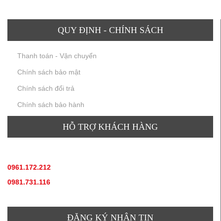
QUY ĐỊNH - CHÍNH SÁCH
Thanh toán - Vận chuyển
Chính sách bảo mật
Chính sách đổi trả
Chính sách bảo hành
HỖ TRỢ KHÁCH HÀNG
TƯ VẤN SẢN PHẨM
:
0961.172.212
(hotline, zallo)
0981.731.116
(hotline, zallo)
ĐĂNG KÝ NHẬN TIN