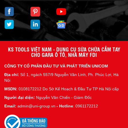
KS TOOLS VIỆT NAM - DỤNG CỤ SỬA CHỮA CẦM TAY
CHO GARA Ô TÔ, NHÀ MÁY FDI
CÔNG TY CỔ PHẦN ĐẦU TƯ VÀ PHÁT TRIỂN UNICOM
Địa chỉ:
Số 1, ngách 557/9 Nguyễn Văn Linh, Ph. Phúc Lợi, Hà
Nội
MSDN:
0108172212 Do Sở Kế Hoạch & Đầu Tư TP Hà Nội cấp
Người đại diện:
Nguyễn Văn Chiến - Giám Đốc
Email:
admin@uni-group.vn
-
Hotline
: 0961172212