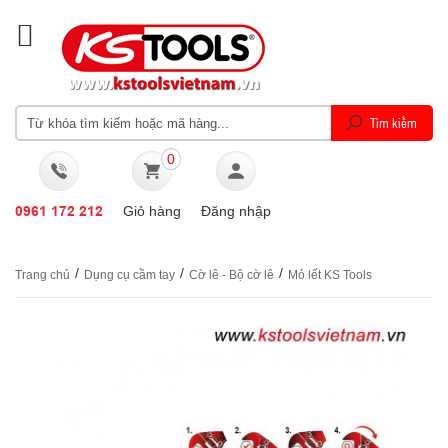
0
0961 172 212
Giỏ hàng
Đăng nhập
/
/
/
Trang chủ
Dụng cụ cầm tay
Cờ lê - Bộ cờ lê
Mỏ lết KS Tools