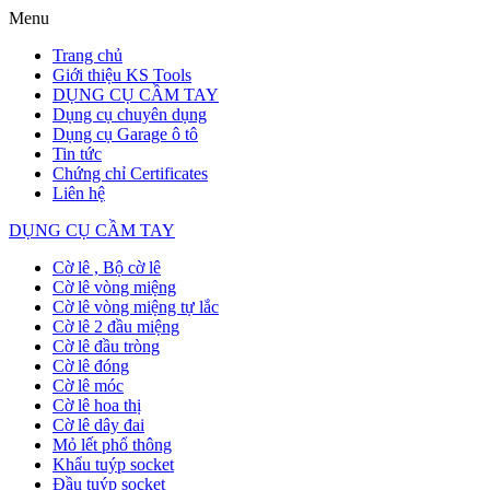
Menu
Trang chủ
Giới thiệu KS Tools
DỤNG CỤ CẦM TAY
Dụng cụ chuyên dụng
Dụng cụ Garage ô tô
Tin tức
Chứng chỉ Certificates
Liên hệ
DỤNG CỤ CẦM TAY
Cờ lê , Bộ cờ lê
Cờ lê vòng miệng
Cờ lê vòng miệng tự lắc
Cờ lê 2 đầu miệng
Cờ lê đầu tròng
Cờ lê đóng
Cờ lê móc
Cờ lê hoa thị
Cờ lê dây đai
Mỏ lết phổ thông
Khẩu tuýp socket
Đầu tuýp socket