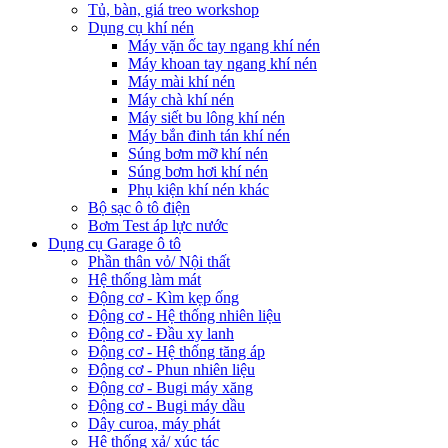
Tủ, bàn, giá treo workshop
Dụng cụ khí nén
Máy vặn ốc tay ngang khí nén
Máy khoan tay ngang khí nén
Máy mài khí nén
Máy chà khí nén
Máy siết bu lông khí nén
Máy bắn đinh tán khí nén
Súng bơm mỡ khí nén
Súng bơm hơi khí nén
Phụ kiện khí nén khác
Bộ sạc ô tô điện
Bơm Test áp lực nước
Dụng cụ Garage ô tô
Phần thân vỏ/ Nội thất
Hệ thống làm mát
Động cơ - Kìm kẹp ống
Động cơ - Hệ thống nhiên liệu
Động cơ - Đầu xy lanh
Động cơ - Hệ thống tăng áp
Động cơ - Phun nhiên liệu
Động cơ - Bugi máy xăng
Động cơ - Bugi máy dầu
Dây curoa, máy phát
Hệ thống xả/ xúc tác