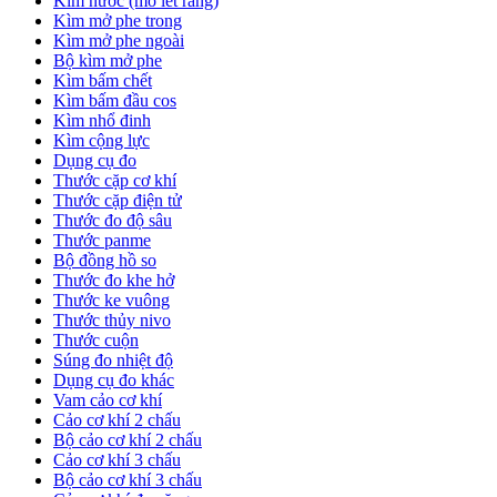
Kìm nước (mỏ lết răng)
Kìm mở phe trong
Kìm mở phe ngoài
Bộ kìm mở phe
Kìm bấm chết
Kìm bấm đầu cos
Kìm nhổ đinh
Kìm cộng lực
Dụng cụ đo
Thước cặp cơ khí
Thước cặp điện tử
Thước đo độ sâu
Thước panme
Bộ đồng hồ so
Thước đo khe hở
Thước ke vuông
Thước thủy nivo
Thước cuộn
Súng đo nhiệt độ
Dụng cụ đo khác
Vam cảo cơ khí
Cảo cơ khí 2 chấu
Bộ cảo cơ khí 2 chấu
Cảo cơ khí 3 chấu
Bộ cảo cơ khí 3 chấu