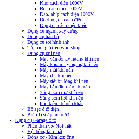
Kìm cách điện 1000V
Búa cách điện 1000V
Dao, nhíp cách điện 1000V
Bộ dụng cụ cách điện
Dụng cụ cách điện khác
Dụng cụ ngành xây dựng
Dụng cụ bảo hộ
Dụng cụ soi hình ảnh
Tủ, bàn, giá treo workshop
Dụng cụ khí nén
Máy vặn ốc tay ngang khí nén
Máy khoan tay ngang khí nén
Máy mài khí nén
Máy chà khí nén
Máy siết bu lông khí nén
Máy bắn đinh tán khí nén
Súng bơm mỡ khí nén
Súng bơm hơi khí nén
Phụ kiện khí nén khác
Bộ sạc ô tô điện
Bơm Test áp lực nước
Dụng cụ Garage ô tô
Phần thân vỏ/ Nội thất
Hệ thống làm mát
Động cơ - Kìm kẹp ống