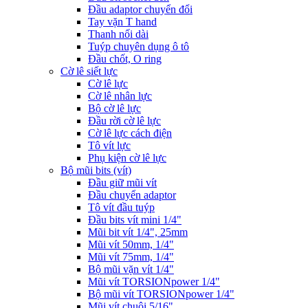
Đầu adaptor chuyển đổi
Tay vặn T hand
Thanh nối dài
Tuýp chuyên dụng ô tô
Đầu chốt, O ring
Cờ lê siết lực
Cờ lê lực
Cờ lê nhân lực
Bộ cờ lê lực
Đầu rời cờ lê lực
Cờ lê lực cách điện
Tô vít lực
Phụ kiện cờ lê lực
Bộ mũi bits (vít)
Đầu giữ mũi vít
Đầu chuyển adaptor
Tô vít đầu tuýp
Đầu bits vít mini 1/4"
Mũi bit vít 1/4", 25mm
Mũi vít 50mm, 1/4"
Mũi vít 75mm, 1/4"
Bộ mũi vặn vít 1/4"
Mũi vít TORSIONpower 1/4"
Bộ mũi vít TORSIONpower 1/4"
Mũi vít chuôi 5/16"