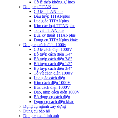
Cờ lê thép không gỉ Inox
Dụng cụ TITANplus
Cờ lê TITANplus
Đầu tuýp TITANplus
Lục giác TITANplus
Kìm các loại TITANplus
Tô vít TITANplus
Búa kỹ thuật TITANplus
Dụng cụ TITANplus khác
Dụng cụ cách điện 1000v
Cờ lê cách điện 1000V
Bộ tuýp cách điện 1/4"
Bộ tuýp cách điện 3/8"
Bộ tuýp cách điện 1/2"
Bộ tuýp cách điện 3/4"
Tô vít cách điện 1000V
Lục giác cách điện
Kìm cách điện 1000V
Búa cách điện 1000V
Dao, nhíp cách điện 1000V
Bộ dụng cụ cách điện
Dụng cụ cách điện khác
Dụng cụ ngành xây dựng
Dụng cụ bảo hộ
Dụng cụ soi hình ảnh