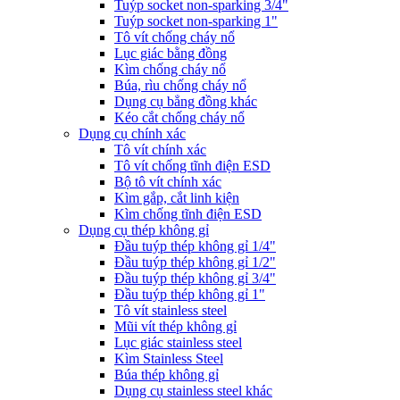
Tuýp socket non-sparking 3/4"
Tuýp socket non-sparking 1"
Tô vít chống cháy nổ
Lục giác bằng đồng
Kìm chống cháy nổ
Búa, rìu chống cháy nổ
Dụng cụ bẳng đồng khác
Kéo cắt chống cháy nổ
Dụng cụ chính xác
Tô vít chính xác
Tô vít chống tĩnh điện ESD
Bộ tô vít chính xác
Kìm gắp, cắt linh kiện
Kìm chống tĩnh điện ESD
Dụng cụ thép không gỉ
Đầu tuýp thép không gỉ 1/4"
Đầu tuýp thép không gỉ 1/2"
Đầu tuýp thép không gỉ 3/4"
Đầu tuýp thép không gỉ 1"
Tô vít stainless steel
Mũi vít thép không gỉ
Lục giác stainless steel
Kìm Stainless Steel
Búa thép không gỉ
Dụng cụ stainless steel khác