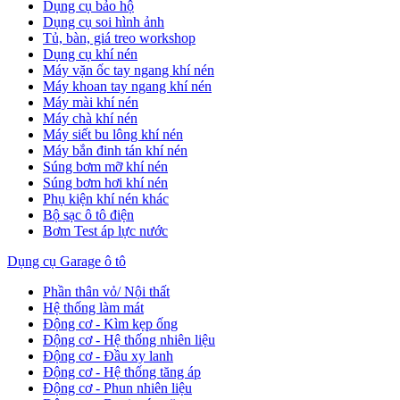
Dụng cụ bảo hộ
Dụng cụ soi hình ảnh
Tủ, bàn, giá treo workshop
Dụng cụ khí nén
Máy vặn ốc tay ngang khí nén
Máy khoan tay ngang khí nén
Máy mài khí nén
Máy chà khí nén
Máy siết bu lông khí nén
Máy bắn đinh tán khí nén
Súng bơm mỡ khí nén
Súng bơm hơi khí nén
Phụ kiện khí nén khác
Bộ sạc ô tô điện
Bơm Test áp lực nước
Dụng cụ Garage ô tô
Phần thân vỏ/ Nội thất
Hệ thống làm mát
Động cơ - Kìm kẹp ống
Động cơ - Hệ thống nhiên liệu
Động cơ - Đầu xy lanh
Động cơ - Hệ thống tăng áp
Động cơ - Phun nhiên liệu