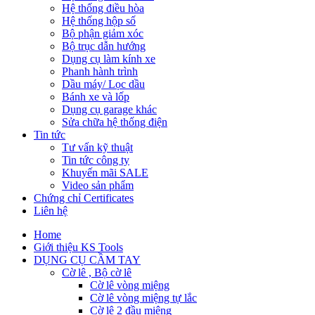
Hệ thống điều hòa
Hệ thống hộp số
Bộ phận giảm xóc
Bộ trục dẫn hướng
Dụng cụ làm kính xe
Phanh hành trình
Dầu máy/ Lọc dầu
Bánh xe và lốp
Dụng cụ garage khác
Sửa chữa hệ thống điện
Tin tức
Tư vấn kỹ thuật
Tin tức công ty
Khuyến mãi SALE
Video sản phẩm
Chứng chỉ Certificates
Liên hệ
Home
Giới thiệu KS Tools
DỤNG CỤ CẦM TAY
Cờ lê , Bộ cờ lê
Cờ lê vòng miệng
Cờ lê vòng miệng tự lắc
Cờ lê 2 đầu miệng