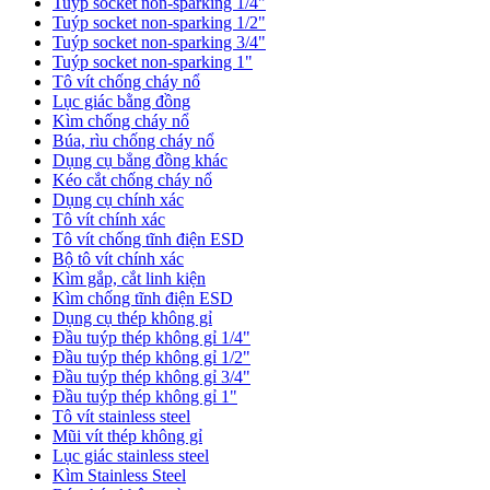
Tuýp socket non-sparking 1/4"
Tuýp socket non-sparking 1/2"
Tuýp socket non-sparking 3/4"
Tuýp socket non-sparking 1"
Tô vít chống cháy nổ
Lục giác bằng đồng
Kìm chống cháy nổ
Búa, rìu chống cháy nổ
Dụng cụ bẳng đồng khác
Kéo cắt chống cháy nổ
Dụng cụ chính xác
Tô vít chính xác
Tô vít chống tĩnh điện ESD
Bộ tô vít chính xác
Kìm gắp, cắt linh kiện
Kìm chống tĩnh điện ESD
Dụng cụ thép không gỉ
Đầu tuýp thép không gỉ 1/4"
Đầu tuýp thép không gỉ 1/2"
Đầu tuýp thép không gỉ 3/4"
Đầu tuýp thép không gỉ 1"
Tô vít stainless steel
Mũi vít thép không gỉ
Lục giác stainless steel
Kìm Stainless Steel