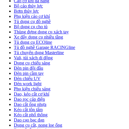
Cảo cơ khí đa năng
Bộ cảo thủy lực
Bơm thủy lực
Phụ kiện cảo cơ khí
Tủ dụng cụ đồ nghề
Bộ dụng cụ cho tủ
Thùng đựng dụng cụ xách tay
Xe đẩy dụng cụ nhiều tầng
Tủ dụng cụ ECOline
Tủ đồ nghề Garage RACINGline
Tủ chuyên dụng Masterline
Vali, túi xách di động
Dụng cụ chiếu sáng
Đèn pin đội đầu
Đèn pin cầm tay
Đèn chiếu UV
Đèn work light
Phụ kiện chiếu sáng
Dao, kéo cắt cơ khí
Dao rọc cáp điện
Dao cắt ống nhựa
Kéo cắt tôn tấm
Kéo cắt phổ thông
Dao cạo bạc đạn
Dụng cụ cắt, nong loe ống