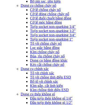
Bộ pin sạc, phụ kiện
Dụng cụ chống cháy nổ
Cờ lê chống cháy nổ
Cờ lê đóng chống cháy nổ
Cờ lê đuôi chuột bằng đồng
Cờ lê móc bằng đồng
Tuýp socket non-sparking 1/4"
Tuýp socket non-sparking 1/2"
Tuýp socket non-sparking 3/4"
Tuýp socket non-sparking 1"
Tô vít chống cháy nổ
Lục giác bằng đồng
Kìm chống cháy nổ
Búa, rìu chống cháy nổ
Dụng cụ bẳng đồng khác
Kéo cắt chống cháy nổ
Dụng cụ chính xác
Tô vít chính xác
Tô vít chống tĩnh điện ESD
Bộ tô vít chính xác
Kìm gắp, cắt linh kiện
Kìm chống tĩnh điện ESD
Dụng cụ thép không gỉ
Đầu tuýp thép không gỉ 1/4"
Đầu tuýp thép không gỉ 1/2"