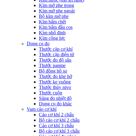
Kìm mở phe trong
Kìm mở phe ngoài
Bộ kìm mở phe
Kìm bấm chết
Kìm bấm đầu cos
Kìm nhổ đinh
Kìm cộng lực
Dụng cụ đo
Thước cặp cơ khí
Thước cặp điện tử
Thước đo độ sâu
Thước panme
Bộ đồng hồ so
Thước đo khe hở
Thước ke vuông
Thước thủy nivo
Thước cuộn
Súng đo nhiệt độ
Dụng cụ đo khác
Vam cảo cơ khí
Cảo cơ khí 2 chấu
Bộ cảo cơ khí 2 chấu
Cảo cơ khí 3 chấu
Bộ cảo cơ khí 3 chấu