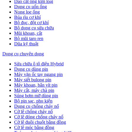
Dao cắt ống kim loại
Dụng cụ uốn ống
Nong loe ống
Búa rìu cơ khí
Bộ đục, đột cơ khí
Bộ dụng cụ sửa chữa
Mũi khoan, cắt
Bộ mũi taro ren
Dũa kỹ thuật
Dụng cụ chuyên dụng
Sửa chữa ô tô điện Hybrid
Dụng cụ dùng pin
Máy vặn ốc tay ngang pin
Máy siết bulong pin
Máy khoan, bắn vít pin
Máy cắt, máy chà pin
Súng bơm mỡ dùng pin
Bộ pin sạc, phụ kiện
Dụng cụ chống cháy nổ
Cờ lê chống cháy nổ
Cờ lê đóng chống cháy nổ
Cờ lê đuôi chuột bằng đồng
Cờ lê móc bằng đồng