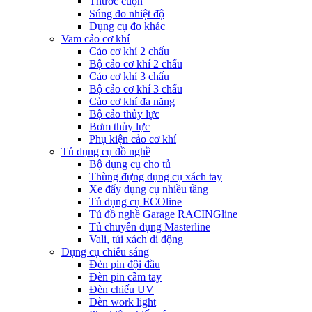
Thước cuộn
Súng đo nhiệt độ
Dụng cụ đo khác
Vam cảo cơ khí
Cảo cơ khí 2 chấu
Bộ cảo cơ khí 2 chấu
Cảo cơ khí 3 chấu
Bộ cảo cơ khí 3 chấu
Cảo cơ khí đa năng
Bộ cảo thủy lực
Bơm thủy lực
Phụ kiện cảo cơ khí
Tủ dụng cụ đồ nghề
Bộ dụng cụ cho tủ
Thùng đựng dụng cụ xách tay
Xe đẩy dụng cụ nhiều tầng
Tủ dụng cụ ECOline
Tủ đồ nghề Garage RACINGline
Tủ chuyên dụng Masterline
Vali, túi xách di động
Dụng cụ chiếu sáng
Đèn pin đội đầu
Đèn pin cầm tay
Đèn chiếu UV
Đèn work light