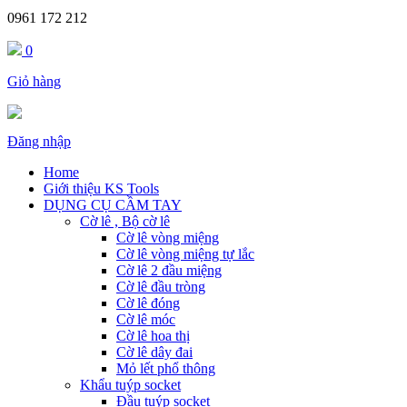
0961 172 212
0
Giỏ hàng
Đăng nhập
Home
Giới thiệu KS Tools
DỤNG CỤ CẦM TAY
Cờ lê , Bộ cờ lê
Cờ lê vòng miệng
Cờ lê vòng miệng tự lắc
Cờ lê 2 đầu miệng
Cờ lê đầu tròng
Cờ lê đóng
Cờ lê móc
Cờ lê hoa thị
Cờ lê dây đai
Mỏ lết phổ thông
Khẩu tuýp socket
Đầu tuýp socket