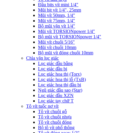
Đầu bits vít mini 1/4"
Mũi bit vít 1/4", 25mm
Mũi vít 50mm, 1/4"
Mũi vít 75mm, 1/4"
Bộ mũi vặn vít 1/4"
Mũi vít TORSIONpower 1/4"
Bộ mũi vít TORSIONpower 1/4"
Mũi vít chuôi 5/16"
Mũi vít chuôi 10mm
Bộ mũi vít đóng chuôi 10mm
Chìa vặn lục giác
Lục giác đầu bằng
Lục giác đầu bi
Lục giác hoa thị (Torx)
Lục giác hoa thị lỗ (TxB)
Lục giác hoa thị đầu bi
Ngũ giác đầu sao (Star)
Lục giác đầu XZN
Lục giác tay chữ T
Tô vít tuốc nơ vít
Tô vít chuôi gỗ
Tô vít chuôi nhựa
Tô vít chuôi đóng
Bộ tô vít phổ thông
Tô vít đóng xoay 1/2"