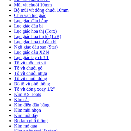
Mũi vít chuôi 10mm
Bộ mũi vít đóng chuôi 10mm
Chìa vặn lục giác
Lục giác đầu bằng
Lục giác đầu bi
Lục giác hoa thị (Torx)
Lục giác hoa thị lỗ (TxB)
Lục giác hoa thị đầu bi
Ngũ giác đầu sao (Star)
Lục giác đầu XZN
Lục giác tay chữ T
Tô vít tuốc nơ vít
Tô vít chuôi gỗ
Tô vít chuôi nhựa
Tô vít chuôi đóng
Bộ tô vít phổ thông
Tô vít đóng xoay 1/2"
Kìm KS Tools
Kìm cắt
Kìm điện đầu bằng
Kìm mũi nhọn
Kìm tuốt dây
Bộ kìm phổ thông
Kìm mỏ quạ