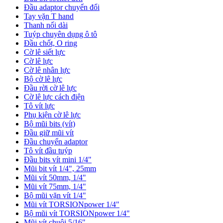
Đầu adaptor chuyển đổi
Tay vặn T hand
Thanh nối dài
Tuýp chuyên dụng ô tô
Đầu chốt, O ring
Cờ lê siết lực
Cờ lê lực
Cờ lê nhân lực
Bộ cờ lê lực
Đầu rời cờ lê lực
Cờ lê lực cách điện
Tô vít lực
Phụ kiện cờ lê lực
Bộ mũi bits (vít)
Đầu giữ mũi vít
Đầu chuyển adaptor
Tô vít đầu tuýp
Đầu bits vít mini 1/4"
Mũi bit vít 1/4", 25mm
Mũi vít 50mm, 1/4"
Mũi vít 75mm, 1/4"
Bộ mũi vặn vít 1/4"
Mũi vít TORSIONpower 1/4"
Bộ mũi vít TORSIONpower 1/4"
Mũi vít chuôi 5/16"