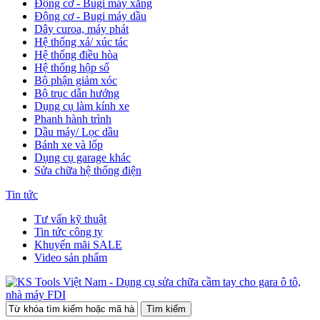
Động cơ - Bugi máy xăng
Động cơ - Bugi máy dầu
Dây curoa, máy phát
Hệ thống xả/ xúc tác
Hệ thống điều hòa
Hệ thống hộp số
Bộ phận giảm xóc
Bộ trục dẫn hướng
Dụng cụ làm kính xe
Phanh hành trình
Dầu máy/ Lọc dầu
Bánh xe và lốp
Dụng cụ garage khác
Sửa chữa hệ thống điện
Tin tức
Tư vấn kỹ thuật
Tin tức công ty
Khuyến mãi SALE
Video sản phẩm