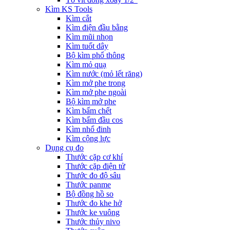
Kìm KS Tools
Kìm cắt
Kìm điện đầu bằng
Kìm mũi nhọn
Kìm tuốt dây
Bộ kìm phổ thông
Kìm mỏ quạ
Kìm nước (mỏ lết răng)
Kìm mở phe trong
Kìm mở phe ngoài
Bộ kìm mở phe
Kìm bấm chết
Kìm bấm đầu cos
Kìm nhổ đinh
Kìm cộng lực
Dụng cụ đo
Thước cặp cơ khí
Thước cặp điện tử
Thước đo độ sâu
Thước panme
Bộ đồng hồ so
Thước đo khe hở
Thước ke vuông
Thước thủy nivo