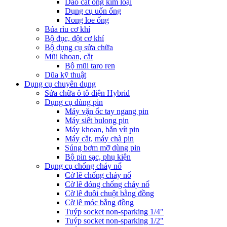
Dao cắt ống kim loại
Dụng cụ uốn ống
Nong loe ống
Búa rìu cơ khí
Bộ đục, đột cơ khí
Bộ dụng cụ sửa chữa
Mũi khoan, cắt
Bộ mũi taro ren
Dũa kỹ thuật
Dụng cụ chuyên dụng
Sửa chữa ô tô điện Hybrid
Dụng cụ dùng pin
Máy vặn ốc tay ngang pin
Máy siết bulong pin
Máy khoan, bắn vít pin
Máy cắt, máy chà pin
Súng bơm mỡ dùng pin
Bộ pin sạc, phụ kiện
Dụng cụ chống cháy nổ
Cờ lê chống cháy nổ
Cờ lê đóng chống cháy nổ
Cờ lê đuôi chuột bằng đồng
Cờ lê móc bằng đồng
Tuýp socket non-sparking 1/4"
Tuýp socket non-sparking 1/2"