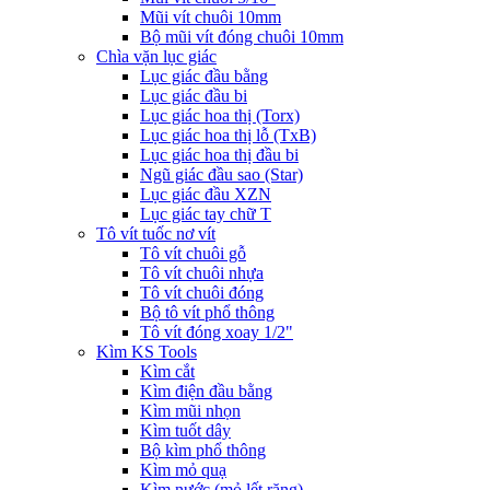
Mũi vít chuôi 10mm
Bộ mũi vít đóng chuôi 10mm
Chìa vặn lục giác
Lục giác đầu bằng
Lục giác đầu bi
Lục giác hoa thị (Torx)
Lục giác hoa thị lỗ (TxB)
Lục giác hoa thị đầu bi
Ngũ giác đầu sao (Star)
Lục giác đầu XZN
Lục giác tay chữ T
Tô vít tuốc nơ vít
Tô vít chuôi gỗ
Tô vít chuôi nhựa
Tô vít chuôi đóng
Bộ tô vít phổ thông
Tô vít đóng xoay 1/2"
Kìm KS Tools
Kìm cắt
Kìm điện đầu bằng
Kìm mũi nhọn
Kìm tuốt dây
Bộ kìm phổ thông
Kìm mỏ quạ
Kìm nước (mỏ lết răng)