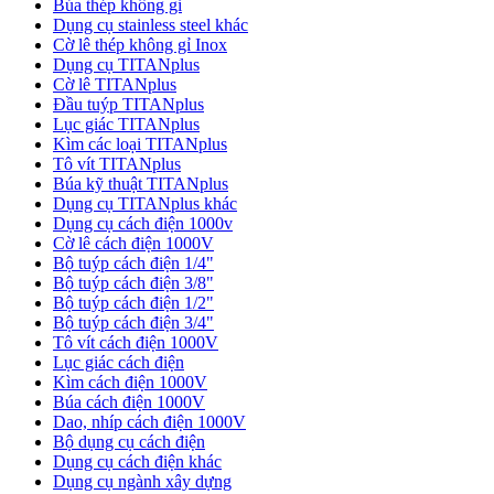
Búa thép không gỉ
Dụng cụ stainless steel khác
Cờ lê thép không gỉ Inox
Dụng cụ TITANplus
Cờ lê TITANplus
Đầu tuýp TITANplus
Lục giác TITANplus
Kìm các loại TITANplus
Tô vít TITANplus
Búa kỹ thuật TITANplus
Dụng cụ TITANplus khác
Dụng cụ cách điện 1000v
Cờ lê cách điện 1000V
Bộ tuýp cách điện 1/4"
Bộ tuýp cách điện 3/8"
Bộ tuýp cách điện 1/2"
Bộ tuýp cách điện 3/4"
Tô vít cách điện 1000V
Lục giác cách điện
Kìm cách điện 1000V
Búa cách điện 1000V
Dao, nhíp cách điện 1000V
Bộ dụng cụ cách điện
Dụng cụ cách điện khác
Dụng cụ ngành xây dựng