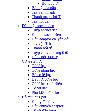
Bộ tuýp 1"
Bộ tuýp đa năng
Tay vặn nhanh
Thanh trượt chữ T
Tay nối dài
Đầu tuýp socket đen
Tuýp socket đen
Đầu bít socket đen
Đầu adaptor chuyển đổi
Tay vặn T hand
Thanh nối dài
Tuýp chuyên dụng ô tô
Đầu chốt, O ring
Cờ lê siết lực
Cờ lê lực
Cờ lê nhân lực
Bộ cờ lê lực
Đầu rời cờ lê lực
Cờ lê lực cách điện
Tô vít lực
Phụ kiện cờ lê lực
Bộ mũi bits (vít)
Đầu giữ mũi vít
Đầu chuyển adaptor
Tô vít đầu tuýp