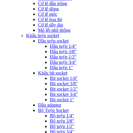
Cờ lê đầu tròng
Cờ lê đóng
Cờ lê móc
Cờ lê hoa thị
Cờ lê dây đai
Mỏ lết phổ thông
Khẩu tuýp socket
Đầu tuýp socket
Đầu tuýp 1/4"
Đầu tuýp 3/8"
Đầu tuýp 1/2"
Đầu tuýp 3/4"
Đầu tuýp 1"
Khẩu bít socket
Bit socket 1/4"
Bit socket 3/8"
Bit socket 1/2"
Bit socket 3/4"
Bit socket 1"
Đầu adaptor
Bộ Tuýp Socket
Bộ tuýp 1/4"
Bộ tuýp 3/8"
Bộ tuýp 1/2"
Bộ tuýp 3/4"