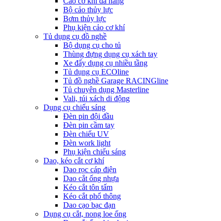
Cảo cơ khí đa năng
Bộ cảo thủy lực
Bơm thủy lực
Phụ kiện cảo cơ khí
Tủ dụng cụ đồ nghề
Bộ dụng cụ cho tủ
Thùng đựng dụng cụ xách tay
Xe đẩy dụng cụ nhiều tầng
Tủ dụng cụ ECOline
Tủ đồ nghề Garage RACINGline
Tủ chuyên dụng Masterline
Vali, túi xách di động
Dụng cụ chiếu sáng
Đèn pin đội đầu
Đèn pin cầm tay
Đèn chiếu UV
Đèn work light
Phụ kiện chiếu sáng
Dao, kéo cắt cơ khí
Dao rọc cáp điện
Dao cắt ống nhựa
Kéo cắt tôn tấm
Kéo cắt phổ thông
Dao cạo bạc đạn
Dụng cụ cắt, nong loe ống