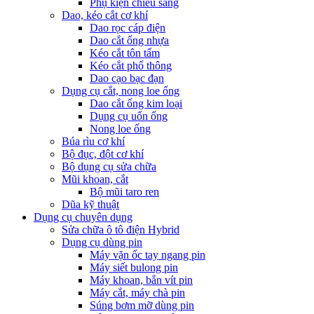
Phụ kiện chiếu sáng
Dao, kéo cắt cơ khí
Dao rọc cáp điện
Dao cắt ống nhựa
Kéo cắt tôn tấm
Kéo cắt phổ thông
Dao cạo bạc đạn
Dụng cụ cắt, nong loe ống
Dao cắt ống kim loại
Dụng cụ uốn ống
Nong loe ống
Búa rìu cơ khí
Bộ đục, đột cơ khí
Bộ dụng cụ sửa chữa
Mũi khoan, cắt
Bộ mũi taro ren
Dũa kỹ thuật
Dụng cụ chuyên dụng
Sửa chữa ô tô điện Hybrid
Dụng cụ dùng pin
Máy vặn ốc tay ngang pin
Máy siết bulong pin
Máy khoan, bắn vít pin
Máy cắt, máy chà pin
Súng bơm mỡ dùng pin