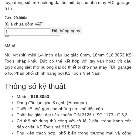
tuýp dùng siết mở bulong đai ốc thiết bị cho nhà máy FDI, garage
ô tô.
Giá:
29.000đ
(Giá chưa gồm VAT)
Mô tả
Mũi vít (bit) mini 1/4 inch đầu lục giác 6mm, 18mm 918.3053 KS
Tools nhập khẩu Đức có thể kết hợp với tay vặn hoặc vít đầu
tuýp dùng siết mở bulong đai ốc thiết bị cho nhà máy FDI, garage
ô tô. Phân phối chính hãng bởi KS Tools Việt Nam.
Thông số kỹ thuật
Model:
918.3053
Dạng đầu lục giác 6 cạnh (Hexagon)
Thiết kế nhỏ gọn cho những nơi khó tiếp cận
Thân lục giác đạt tiêu chuẩn DIN 3126 / ISO 1173 - C 6,3
Có thể sử dụng thủ công với cờ lê 2 đầu tròng bánh cóc
đảo chiều KS Tools mã 918.3072
Phụ kiện thích hợp, phổ biến trong thương mại và công