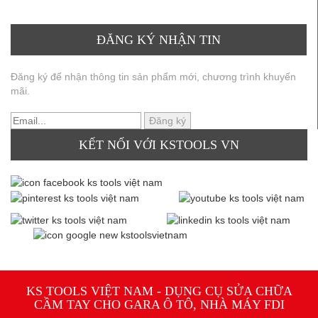
ĐĂNG KÝ NHẬN TIN
Đăng ký để nhận thông tin sản phẩm mới, chương trình khuyến
mãi.
KẾT NỐI VỚI KSTOOLS VN
KS TOOLS VIỆT NAM - DỤNG CỤ SỬA CHỮA
CẦM TAY CHO GARA Ô TÔ, NHÀ MÁY FDI