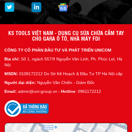
KS TOOLS VIỆT NAM - DỤNG CỤ SỬA CHỮA CẦM TAY
CHO GARA Ô TÔ, NHÀ MÁY FDI
CÔNG TY CỔ PHẦN ĐẦU TƯ VÀ PHÁT TRIỂN UNICOM
Địa chỉ:
Số 1, ngách 557/9 Nguyễn Văn Linh, Ph. Phúc Lợi, Hà
Nội
MSDN:
0108172212 Do Sở Kế Hoạch & Đầu Tư TP Hà Nội cấp
Người đại diện:
Nguyễn Văn Chiến - Giám Đốc
Email:
admin@uni-group.vn
-
Hotline
: 0961172212