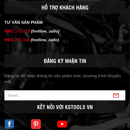
HỖ TRỢ KHÁCH HÀNG
TƯ VẤN SẢN PHẨM
:
0961.172.212
(hotline, zallo)
0981.731.116
(hotline, zallo)
ĐĂNG KÝ NHẬN TIN
Đăng ký để nhận thông tin sản phẩm mới, chương trình khuyến
mãi.
KẾT NỐI VỚI KSTOOLS VN