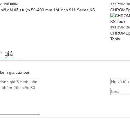
0đ
158.000đ
133.750đ
18
nối dài đầu tuýp 50-400 mm 1/4 inch 911.Series KS
CHROMEplu
191.250đ
26
CHROMEplu
Tools
 giá
ánh giá của bạn