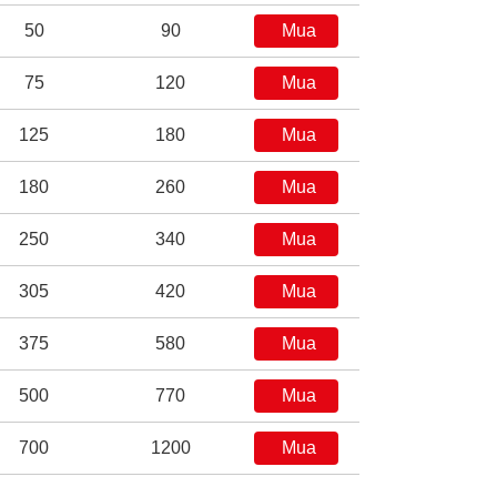
50
90
Mua
75
120
Mua
125
180
Mua
180
260
Mua
250
340
Mua
305
420
Mua
375
580
Mua
500
770
Mua
700
1200
Mua