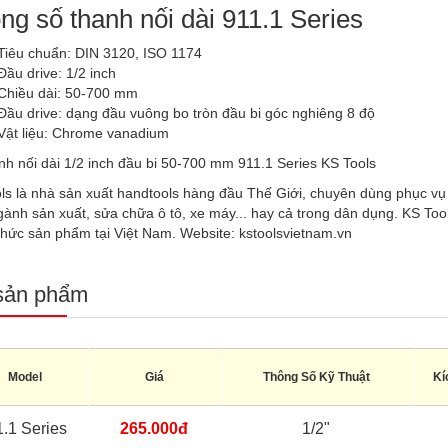
ng số thanh nối dài 911.1 Series
Tiêu chuẩn: DIN 3120, ISO 1174
Đầu drive: 1/2 inch
Chiều dài: 50-700 mm
Đầu drive: dạng đầu vuông bo tròn đầu bi góc nghiêng 8 độ
Vật liệu: Chrome vanadium
ls là nhà sản xuất handtools hàng đầu Thế Giới, chuyên dùng phục v
gành sản xuất, sửa chữa ô tô, xe máy... hay cả trong dân dụng. KS To
thức sản phẩm tại Việt Nam. Website: kstoolsvietnam.vn
sản phẩm
Model
Giá
Thông Số Kỹ Thuật
Kí
.1 Series
265.000đ
1/2"