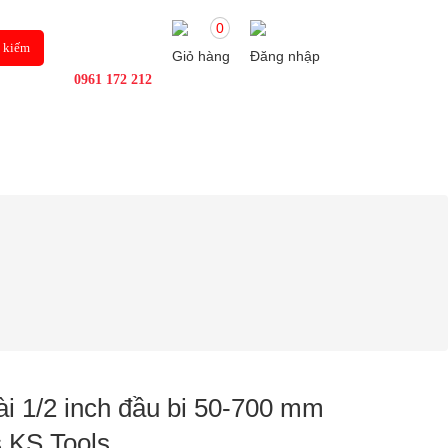
0
Giỏ hàng
Đăng nhập
0961 172 212
Ô TÔ
TIN TỨC
ài 1/2 inch đầu bi 50-700 mm
s KS Tools