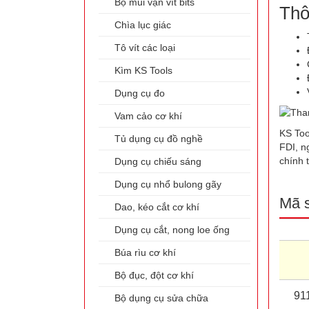
Bộ mũi vặn vít bits
Thô
Chìa lục giác
Tô vít các loại
Kìm KS Tools
Dụng cụ đo
Vam cảo cơ khí
KS Too
Tủ dụng cụ đồ nghề
FDI, n
chính 
Dụng cụ chiếu sáng
Dụng cụ nhổ bulong gãy
Mã 
Dao, kéo cắt cơ khí
Dụng cụ cắt, nong loe ống
Búa rìu cơ khí
Bộ đục, đột cơ khí
911
Bộ dụng cụ sửa chữa