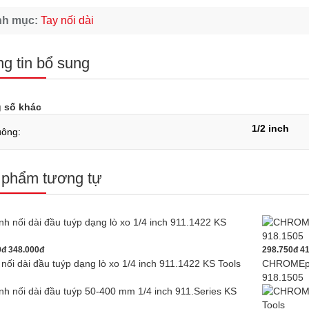
nh mục:
Tay nối dài
g tin bổ sung
 số khác
1/2 inch
uông:
 phẩm tương tự
0đ
348.000đ
298.750đ
41
nối dài đầu tuýp dạng lò xo 1/4 inch 911.1422 KS Tools
CHROMEplu
918.1505