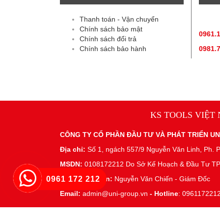
Thanh toán - Vận chuyển
TƯ V
Chính sách bảo mật
0961.
Chính sách đổi trả
Chính sách bảo hành
0981.
KS TOOLS VIỆT
CÔNG TY CỔ PHẦN ĐẦU TƯ VÀ PHÁT TRIỂN U
Địa chỉ:
Số 1, ngách 557/9 Nguyễn Văn Linh, Ph. P
MSDN:
0108172212 Do Sở Kế Hoạch & Đầu Tư TP
0961 172 212
Người đại diện:
Nguyễn Văn Chiến - Giám Đốc
Email:
admin@uni-group.vn
-
Hotline
: 096117221