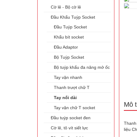
Cờ lê - Bộ cờ lê
Đầu Khẩu Tuýp Socket
Đầu Tuýp Socket
Khẩu bít socket
Đầu Adaptor
Bộ Tuýp Socket
Bộ tuýp khẩu đa năng mở ốc
Tay vặn nhanh
Thanh trượt chữ T
Tay nối dài
Mô t
Tay vặn chữ T socket
Đầu tuýp socket đen
Thanh 
Cờ lê, tô vít siết lực
liệu C