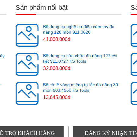
Sản phẩm nổi bật
S
Bộ dụng cụ nghề cơ điện cầm tay đa
năng 128 món 911.0628
41.000.000đ
cây
Bộ dụng cụ sửa chữa đa năng 127 chi
tiết 911.0727 KS Tools
32.000.000đ
y
Bộ cờ lê vòng miệng tự lắc đa năng 30
món 503.4960 KS Tools
13.645.000đ
Ỗ TRỢ KHÁCH HÀNG
ĐĂNG KÝ NHẬN TI