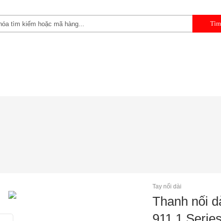
 CẦM TAY
DỤNG CỤ CHUYÊN DỤNG
DỤNG CỤ GARAGE 
Tay nối dài
Thanh nối d
911.1 Serie