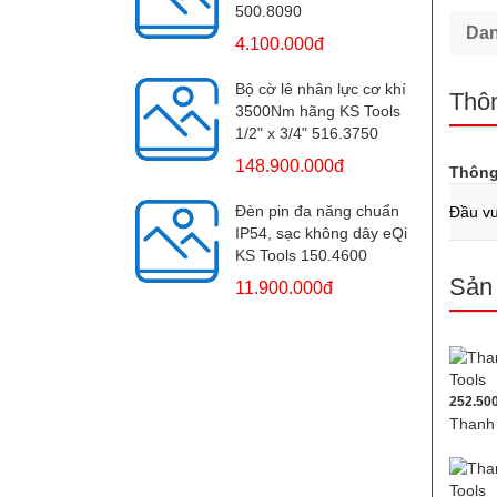
500.8090
Da
4.100.000đ
Bộ cờ lê nhân lực cơ khí
Thôn
3500Nm hãng KS Tools
1/2" x 3/4" 516.3750
148.900.000đ
Thông
Đèn pin đa năng chuẩn
Đầu v
IP54, sạc không dây eQi
KS Tools 150.4600
Sản
11.900.000đ
252.50
Thanh 