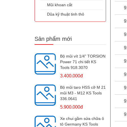
Mũi khoan cắt
9
Dũa kỹ thuật tinh thô
9
9
Sản phẩm mới
9
Bộ mũi vít 1/4" TORSION
9
Power 71 chi tiết KS
Tools 918.3070
9
3.400.000đ
Bộ mũi taro HSS cỡ M 21
9
mũi M3 - M12 KS Tools
336.0641
9
5.900.000đ
9
Xe chui gầm sửa chữa ô
tô Germany KS Tools