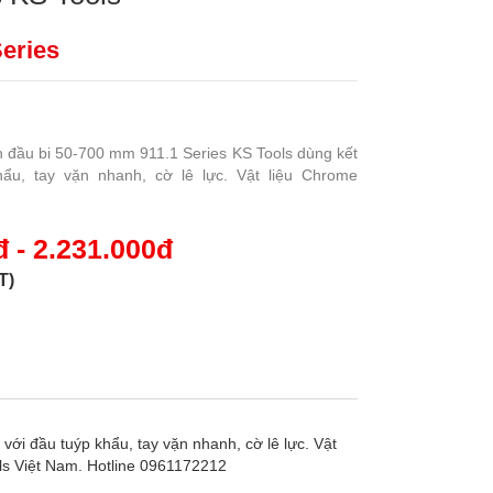
Series
ch đầu bi 50-700 mm 911.1 Series KS Tools dùng kết
ẩu, tay vặn nhanh, cờ lê lực. Vật liệu Chrome
 - 2.231.000đ
T)
với đầu tuýp khẩu, tay vặn nhanh, cờ lê lực. Vật
ls Việt Nam. Hotline 0961172212