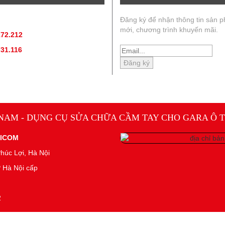
ẤN SẢN PHẨM
:
Đăng ký để nhận thông tin sản 
mới, chương trình khuyến mãi.
172.212
(hotline, zallo)
731.116
(hotline, zallo)
 NAM - DỤNG CỤ SỬA CHỮA CẦM TAY CHO GARA Ô T
NICOM
húc Lợi, Hà Nội
 Hà Nội cấp
2