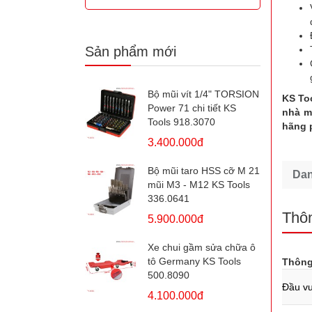
Sản phẩm mới
Bộ mũi vít 1/4" TORSION
KS To
Power 71 chi tiết KS
nhà m
Tools 918.3070
hãng 
3.400.000đ
Bộ mũi taro HSS cỡ M 21
Da
mũi M3 - M12 KS Tools
336.0641
Thôn
5.900.000đ
Xe chui gầm sửa chữa ô
tô Germany KS Tools
Thông
500.8090
Đầu v
4.100.000đ