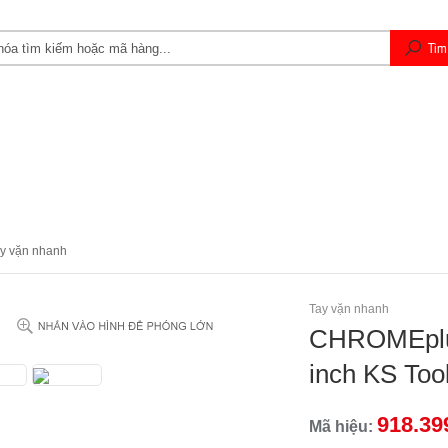
AY
DỤNG CỤ CHUYÊN DỤNG
DỤNG CỤ GARAGE Ô TÔ
TIN 
y vặn nhanh
Tay vặn nhanh
CHROMEplus
inch KS Too
918.39
Mã hiệu: