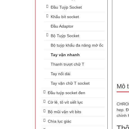
Đầu Tuýp Socket
Khẩu bít socket
Đầu Adaptor
Bộ Tuýp Socket
Bộ tuýp khẩu đa năng mở ốc
Tay vặn nhanh
Thanh trượt chữ T
Tay nối dài
Tay vặn chữ T socket
Mô t
Đầu tuýp socket đen
Cờ lê, tô vít siết lực
CHROME
hẹp. Đ
Bộ mũi vặn vít bits
chính 
Chìa lục giác
Thô