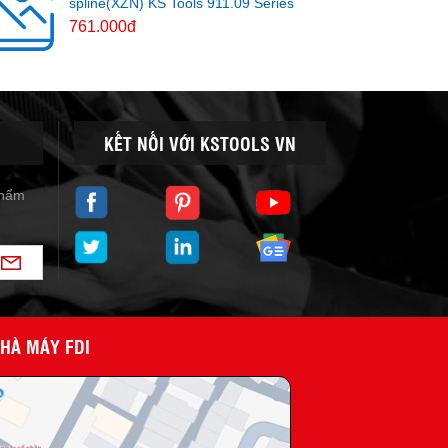
spline(XZN) KS Tools 911.09 Series
761.000đ
KẾT NỐI VỚI KSTOOLS VN
phẩm
NHÀ MÁY FDI