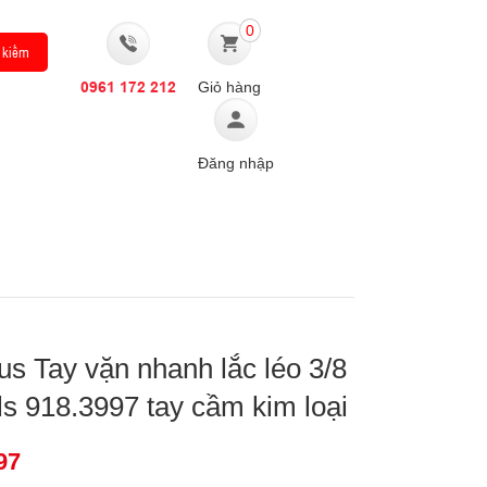
0
0961 172 212
Giỏ hàng
Đăng nhập
TỨC
CHỨNG CHỈ CERTIFICATES
LIÊN HỆ
 Tay vặn nhanh lắc léo 3/8
ls 918.3997 tay cầm kim loại
97