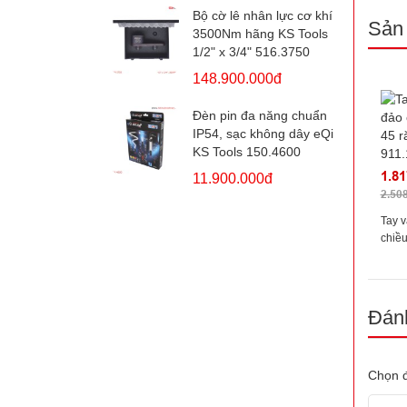
Bộ cờ lê nhân lực cơ khí
Sản
3500Nm hãng KS Tools
1/2" x 3/4" 516.3750
148.900.000đ
Đèn pin đa năng chuẩn
IP54, sạc không dây eQi
KS Tools 150.4600
1.81
11.900.000đ
2.50
Tay 
chiều
KS T
Đánh
Chọn đ