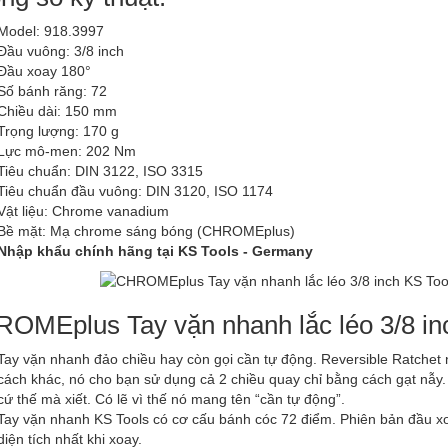
Model: 918.3997
Đầu vuông: 3/8 inch
Đầu xoay 180°
Số bánh răng: 72
Chiều dài: 150 mm
Trọng lượng: 170 g
Lực mô-men: 202 Nm
Tiêu chuẩn: DIN 3122, ISO 3315
Tiêu chuẩn đầu vuông: DIN 3120, ISO 1174
Vật liệu: Chrome vanadium
Bề mặt: Mạ chrome sáng bóng (CHROMEplus)
Nhập khẩu chính hãng tại KS Tools - Germany
OMEplus Tay vặn nhanh lắc léo 3/8 in
Tay vặn nhanh đảo chiều hay còn gọi cần tự động. Reversible Ratchet 
cách khác, nó cho bạn sử dụng cả 2 chiều quay chỉ bằng cách gạt nẫy.
cứ thế mà xiết. Có lẽ vì thế nó mang tên “cần tự động”.
Tay vặn nhanh KS Tools có cơ cấu bánh cóc 72 điểm. Phiên bản đầu xoa
diện tích nhất khi xoay.