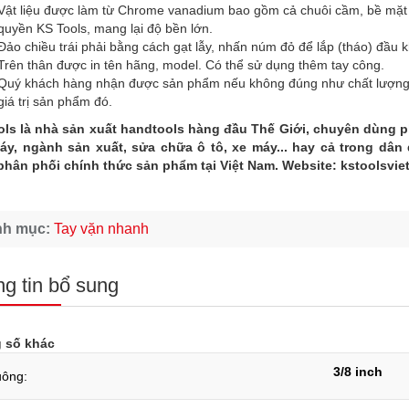
Vật liệu được làm từ Chrome vanadium bao gồm cả chuôi cầm, bề mặt 
quyền KS Tools, mang lại độ bền lớn.
Đảo chiều trái phải bằng cách gạt lẫy, nhấn núm đỏ để lắp (tháo) đầu 
Trên thân được in tên hãng, model. Có thể sử dụng thêm tay công.
Quý khách hàng nhận được sản phẩm nếu không đúng như chất lượng và
giá trị sản phẩm đó.
ols là nhà sản xuất handtools hàng đầu Thế Giới, chuyên dùng 
áy, ngành sản xuất, sửa chữa ô tô, xe máy... hay cả trong dân
phân phối chính thức sản phẩm tại Việt Nam. Website: kstoolsvi
nh mục:
Tay vặn nhanh
g tin bổ sung
 số khác
3/8 inch
uông: