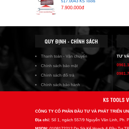
517.0043 KS Tools
7.900.000đ
QUY ĐỊNH - CHÍNH SÁCH
Thanh toán - Vận chuyển
TƯ V
0961.
Chính sách bảo mật
0981.
Chính sách đổi trả
Chính sách bảo hành
KS TOOLS V
CÔNG TY CỔ PHẦN ĐẦU TƯ VÀ PHÁT TRIỂN U
Địa chỉ:
Số 1, ngách 557/9 Nguyễn Văn Linh, Ph. P
MSDN:
0108172212 Do Sở Kế Hoạch & Đầu Tư TP