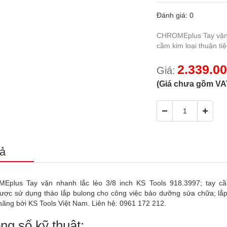
Đánh giá: 0
CHROMEplus Tay vặn n
cầm kim loại thuận ti
2.339.0
Giá:
(Giá chưa gồm VA
ả
plus Tay vặn nhanh lắc léo 3/8 inch KS Tools 918.3997; tay cầm
ược sử dụng tháo lắp bulong cho công việc bảo dưỡng sửa chữa; lắ
hãng bởi KS Tools Việt Nam. Liên hệ: 0961 172 212.
ng số kỹ thuật: