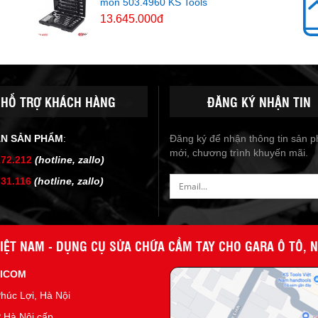
món 503.4960 KS Tools
13.645.000đ
HỖ TRỢ KHÁCH HÀNG
ĐĂNG KÝ NHẬN TIN
ẤN SẢN PHẨM
:
Đăng ký để nhận thông tin sản 
mới, chương trình khuyến mãi.
172.212
(hotline, zallo)
731.116
(hotline, zallo)
IỆT NAM - DỤNG CỤ SỬA CHỮA CẦM TAY CHO GARA Ô TÔ, 
NICOM
húc Lợi, Hà Nội
 Hà Nội cấp