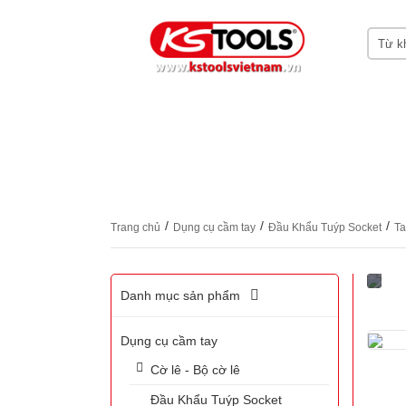
HOME
GIỚI THIỆU KS TOOLS
DỤNG CỤ CẦM T
/
/
/
Trang chủ
Dụng cụ cầm tay
Đầu Khẩu Tuýp Socket
Ta
Danh mục sản phẩm
Dụng cụ cầm tay
Cờ lê - Bộ cờ lê
Đầu Khẩu Tuýp Socket