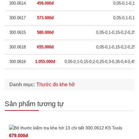
300.0614
459.000đ
0,05-0,1-0,15-
300.0617
573.000đ
0,05-0,1-0,15-
300.0615
580.000đ
0,05-0,1-0,15-0,2-0,25-0
300.0618
655.000đ
0,05-0,1-0,15-0,2-0,25-0
300.0616
1.055.000đ
0,05-0,1-0,15-0,2-0,25-0,3-0,35-0,4-0,45-0
Danh mục:
Thước đo khe hở
Sản phẩm tương tự
679.000đ