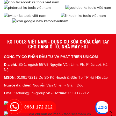
KS TOOLS VIỆT NAM - DỤNG CỤ SỬA CHỮA CẦM TAY
CHO GARA Ô TÔ, NHÀ MÁY FDI
CÔNG TY CỔ PHẦN ĐẦU TƯ VÀ PHÁT TRIỂN UNICOM
Địa chỉ:
Số 1, ngách 557/9 Nguyễn Văn Linh, Ph. Phúc Lợi, Hà
Nội
MSDN:
0108172212 Do Sở Kế Hoạch & Đầu Tư TP Hà Nội cấp
Người đại diện:
Nguyễn Văn Chiến - Giám Đốc
Email:
admin@uni-group.vn
-
Hotline
: 0961172212
0961 172 212