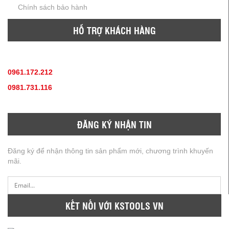
Chính sách bảo hành
HỖ TRỢ KHÁCH HÀNG
TƯ VẤN SẢN PHẨM
:
0961.172.212
(hotline, zallo)
0981.731.116
(hotline, zallo)
ĐĂNG KÝ NHẬN TIN
Đăng ký để nhận thông tin sản phẩm mới, chương trình khuyến
mãi.
KẾT NỐI VỚI KSTOOLS VN