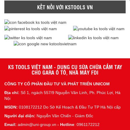
KẾT NỐI VỚI KSTOOLS VN
KS TOOLS VIỆT NAM - DỤNG CỤ SỬA CHỮA CẦM TAY
CHO GARA Ô TÔ, NHÀ MÁY FDI
CÔNG TY CỔ PHẦN ĐẦU TƯ VÀ PHÁT TRIỂN UNICOM
Địa chỉ:
Số 1, ngách 557/9 Nguyễn Văn Linh, Ph. Phúc Lợi, Hà
Nội
MSDN:
0108172212 Do Sở Kế Hoạch & Đầu Tư TP Hà Nội cấp
Người đại diện:
Nguyễn Văn Chiến - Giám Đốc
Email:
admin@uni-group.vn
-
Hotline
: 0961172212