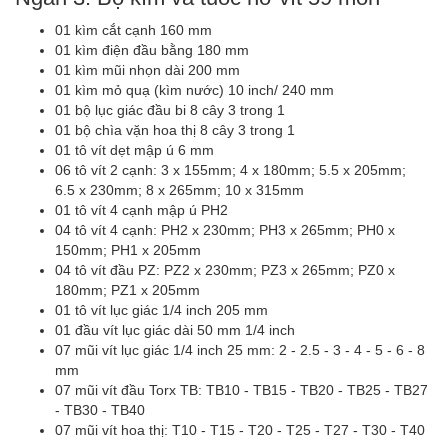
01 kìm cắt cạnh 160 mm
01 kìm điện đầu bằng 180 mm
01 kìm mũi nhọn dài 200 mm
01 kìm mỏ quạ (kìm nước) 10 inch/ 240 mm
01 bộ lục giác đầu bi 8 cây 3 trong 1
01 bộ chìa vặn hoa thị 8 cây 3 trong 1
01 tô vít dẹt mập ú 6 mm
06 tô vít 2 cạnh: 3 x 155mm; 4 x 180mm; 5.5 x 205mm;
6.5 x 230mm; 8 x 265mm; 10 x 315mm
01 tô vít 4 cạnh mập ú PH2
04 tô vít 4 cạnh: PH2 x 230mm; PH3 x 265mm; PH0 x
150mm; PH1 x 205mm
04 tô vít đầu PZ: PZ2 x 230mm; PZ3 x 265mm; PZ0 x
180mm; PZ1 x 205mm
01 tô vít lục giác 1/4 inch 205 mm
01 đầu vít lục giác dài 50 mm 1/4 inch
07 mũi vít lục giác 1/4 inch 25 mm: 2 - 2.5 - 3 - 4 - 5 - 6 - 8
mm
07 mũi vít đầu Torx TB: TB10 - TB15 - TB20 - TB25 - TB27
- TB30 - TB40
07 mũi vít hoa thị: T10 - T15 - T20 - T25 - T27 - T30 - T40