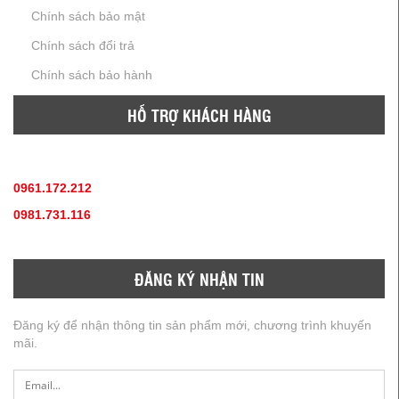
Chính sách bảo mật
Chính sách đổi trả
Chính sách bảo hành
HỖ TRỢ KHÁCH HÀNG
TƯ VẤN SẢN PHẨM
:
0961.172.212
(hotline, zallo)
0981.731.116
(hotline, zallo)
ĐĂNG KÝ NHẬN TIN
Đăng ký để nhận thông tin sản phẩm mới, chương trình khuyến
mãi.