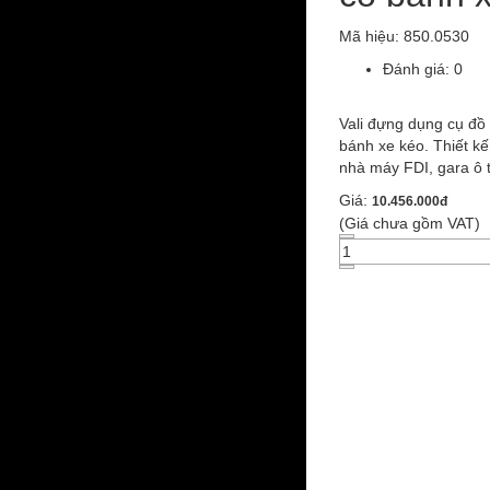
Mã hiệu:
850.0530
Đánh giá: 0
Vali đựng dụng cụ đồ
bánh xe kéo. Thiết kế
nhà máy FDI, gara ô t
Giá:
10.456.000đ
(Giá chưa gồm VAT)