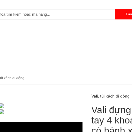
 CẦM TAY
DỤNG CỤ CHUYÊN DỤNG
DỤNG CỤ GARAGE 
 túi xách di động
Vali, túi xách di động
Vali đựn
tay 4 kh
có bánh 