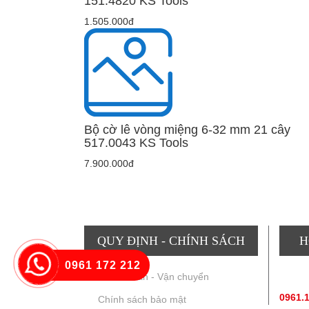
151.4820 KS Tools
1.505.000đ
Bộ cờ lê vòng miệng 6-32 mm 21 cây
517.0043 KS Tools
7.900.000đ
QUY ĐỊNH - CHÍNH SÁCH
H
0961 172 212
Thanh toán - Vận chuyển
TƯ V
0961.
Chính sách bảo mật