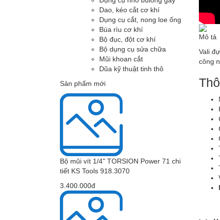
Dụng cụ nhổ bulong gãy
Dao, kéo cắt cơ khí
Dụng cụ cắt, nong loe ống
Búa rìu cơ khí
Mô tả
Bộ đục, đột cơ khí
Bộ dụng cụ sửa chữa
Vali đ
Mũi khoan cắt
công n
Dũa kỹ thuật tinh thô
Thô
Sản phẩm mới
Bộ mũi vít 1/4" TORSION Power 71 chi
tiết KS Tools 918.3070
3.400.000đ