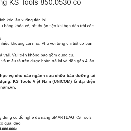
ang KS Tools 850.0530 có
ỉnh kéo lên xuống tiện lợi.
u bằng khóa xé, rất thuận tiện khi bạn dàn trải các
g.
 nhiều khoang cài nhỏ. Phù với từng chi tiết cơ bản
á vali. Vali trên không bao gồm dụng cụ.
 miêu tả trên được hoàn trả lại và đền gấp 4 lần
phục vụ cho các ngành sửa chữa bảo dưỡng tại
 dụng. KS Tools Việt Nam (UNICOM) là đại diện
etnam.vn.
4.086.000đ