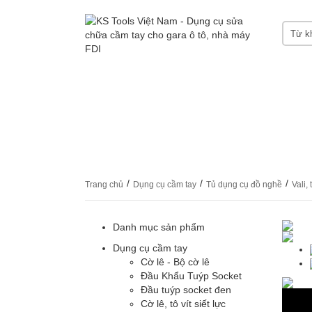
HOME
GIỚI THIỆU KS TOOLS
DỤNG CỤ
CHỨNG CHỈ CERTIFICATES
LIÊN HỆ
/
/
/
Trang chủ
Dụng cụ cầm tay
Tủ dụng cụ đồ nghề
Vali,
Danh mục sản phẩm
Dụng cụ cầm tay
Cờ lê - Bộ cờ lê
Đầu Khẩu Tuýp Socket
Đầu tuýp socket đen
Cờ lê, tô vít siết lực