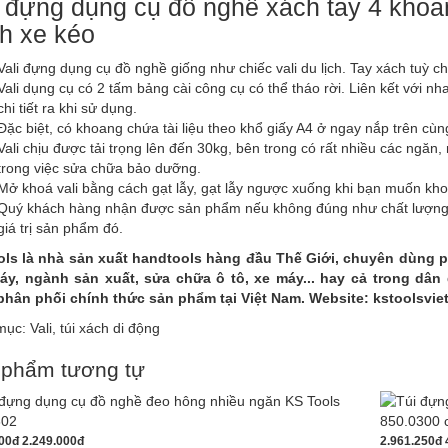
i đựng dụng cụ đồ nghề xách tay 4 kho
h xe kéo
Vali đựng dụng cụ đồ nghề giống như chiếc vali du lịch. Tay xách tuỳ ch
Vali dụng cụ có 2 tấm bảng cài công cụ có thể tháo rời. Liên kết với nha
chi tiết ra khi sử dụng.
Đặc biệt, có khoang chứa tài liệu theo khổ giấy A4 ở ngay nắp trên cùn
Vali chịu được tải trọng lên đến 30kg, bên trong có rất nhiều các ngăn,
trong việc sửa chữa bảo dưỡng.
Mở khoá vali bằng cách gạt lẫy, gạt lẫy ngược xuống khi bạn muốn kho
Quý khách hàng nhận được sản phẩm nếu không đúng như chất lượng và
giá trị sản phẩm đó.
ols là nhà sản xuất handtools hàng đầu Thế Giới, chuyên dùng 
áy, ngành sản xuất, sửa chữa ô tô, xe máy... hay cả trong dân
hân phối chính thức sản phẩm tại Việt Nam. Website: kstoolsvi
mục:
Vali, túi xách di động
 phẩm tương tự
000đ
2.249.000đ
2.961.250đ