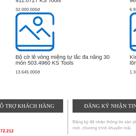
911.0727 KS Tools
96
32.000.000đ
6.
Bộ cờ lê vòng miệng tự lắc đa năng 30
Kì
món 503.4960 KS Tools
lõ
13.645.000đ
1.
Ỗ TRỢ KHÁCH HÀNG
ĐĂNG KÝ NHẬN TI
ẤN SẢN PHẨM
:
Đăng ký để nhận thông tin sản 
mới, chương trình khuyến mãi.
172.212
(hotline, zallo)