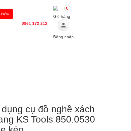
0
Giỏ hàng
0961 172 212
Đăng nhập
Ô TÔ
TIN TỨC
g dụng cụ đồ nghề xách
oang KS Tools 850.0530
xe kéo