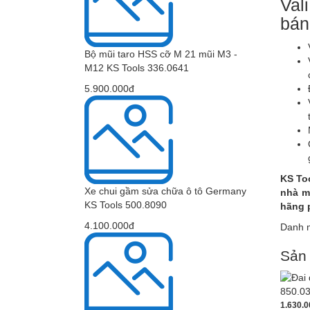
Val
bán
Bộ mũi taro HSS cỡ M 21 mũi M3 -
M12 KS Tools 336.0641
5.900.000đ
KS To
Xe chui gầm sửa chữa ô tô Germany
nhà m
KS Tools 500.8090
hãng p
4.100.000đ
Danh 
Sản
1.630.