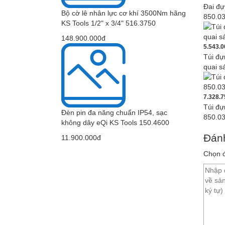
Đai đự
Bộ cờ lê nhân lực cơ khí 3500Nm hãng
850.0
KS Tools 1/2" x 3/4" 516.3750
148.900.000đ
5.543.0
Túi đ
quai s
7.328.
Túi đ
Đèn pin đa năng chuẩn IP54, sạc
850.0
không dây eQi KS Tools 150.4600
Đánh
11.900.000đ
Chọn đ