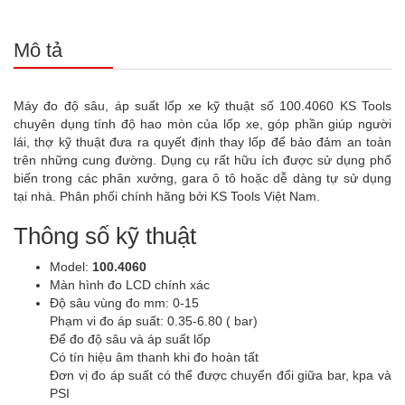
Mô tả
Máy đo độ sâu, áp suất lốp xe kỹ thuật số 100.4060 KS Tools
chuyên dụng tính độ hao mòn của lốp xe, góp phần giúp người
lái, thợ kỹ thuật đưa ra quyết định thay lốp để bảo đảm an toàn
trên những cung đường. Dụng cụ rất hữu ích được sử dụng phổ
biến trong các phân xưởng, gara ô tô hoặc dễ dàng tự sử dụng
tại nhà. Phân phối chính hãng bởi KS Tools Việt Nam.
Thông số kỹ thuật
Model:
100.4060
Màn hình đo LCD chính xác
Độ sâu vùng đo mm: 0-15
Phạm vi đo áp suất: 0.35-6.80 ( bar)
Để đo độ sâu và áp suất lốp
Có tín hiệu âm thanh khi đo hoàn tất
Đơn vị đo áp suất có thể được chuyển đổi giữa bar, kpa và
PSI