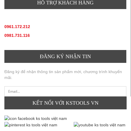
HỖ TRỢ KHÁCH HÀNG
TƯ VẤN SẢN PHẨM
:
0961.172.212
(hotline, zallo)
0981.731.116
(hotline, zallo)
ĐĂNG KÝ NHẬN TIN
Đăng ký để nhận thông tin sản phẩm mới, chương trình khuyến
mãi.
KẾT NỐI VỚI KSTOOLS VN