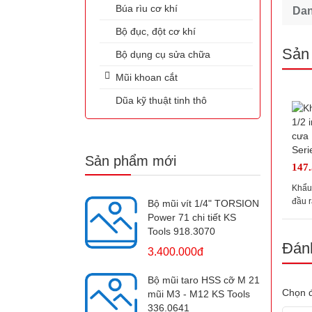
Búa rìu cơ khí
Da
Bộ đục, đột cơ khí
Sản
Bộ dụng cụ sửa chữa
Mũi khoan cắt
Dũa kỹ thuật tinh thô
Sản phẩm mới
147
Khẩu 
đầu 
Bộ mũi vít 1/4" TORSION
911.1
Power 71 chi tiết KS
Tools 918.3070
Đánh
3.400.000đ
Bộ mũi taro HSS cỡ M 21
Chọn đ
mũi M3 - M12 KS Tools
336.0641