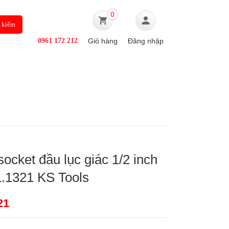
0
0961 172 212
Giỏ hàng
Đăng nhập
Ô TÔ
TIN TỨC
socket đầu lục giác 1/2 inch
11.1321 KS Tools
21