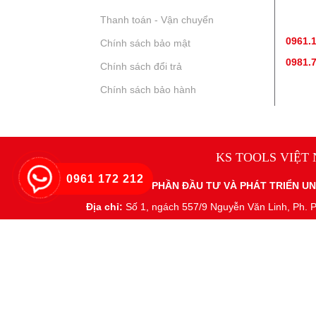
Thanh toán - Vận chuyển
TƯ V
0961.
Chính sách bảo mật
0981.
Chính sách đổi trả
Chính sách bảo hành
KS TOOLS VIỆT
0961 172 212
CÔNG TY CỔ PHẦN ĐẦU TƯ VÀ PHÁT TRIỂN U
Địa chỉ:
Số 1, ngách 557/9 Nguyễn Văn Linh, Ph. P
MSDN:
0108172212 Do Sở Kế Hoạch & Đầu Tư TP
Người đại diện:
Nguyễn Văn Chiến - Giám Đốc
Email:
admin@uni-group.vn
-
Hotline
: 096117221