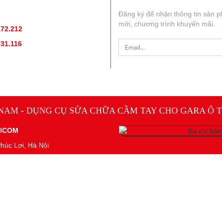
ẤN SẢN PHẨM
:
Đăng ký để nhận thông tin sản 
mới, chương trình khuyến mãi.
172.212
(hotline, zallo)
731.116
(hotline, zallo)
 NAM - DỤNG CỤ SỬA CHỮA CẦM TAY CHO GARA Ô T
NICOM
húc Lợi, Hà Nội
 Hà Nội cấp
2