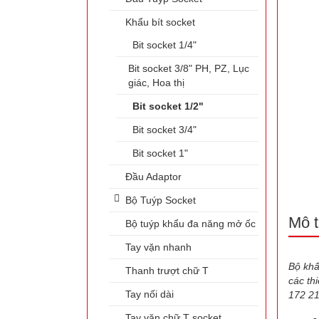
Khẩu bít socket
Bit socket 1/4"
Bit socket 3/8" PH, PZ, Lục
giác, Hoa thị
Bit socket 1/2"
Bit socket 3/4"
Bit socket 1"
Đầu Adaptor
Bộ Tuýp Socket
Mô t
Bộ tuýp khẩu đa năng mở ốc
Tay vặn nhanh
Bộ khẩ
Thanh trượt chữ T
các th
Tay nối dài
172 21
Tay vặn chữ T socket