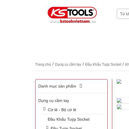
HOME
GIỚI THIỆU KS TOOLS
DỤNG CỤ
CHỨNG CHỈ CERTIFICATES
LIÊN HỆ
/
/
/
Trang chủ
Dụng cụ cầm tay
Đầu Khẩu Tuýp Socket
Kh
Danh mục sản phẩm
Dụng cụ cầm tay
Cờ lê - Bộ cờ lê
Đầu Khẩu Tuýp Socket
Đầu Tuýp Socket