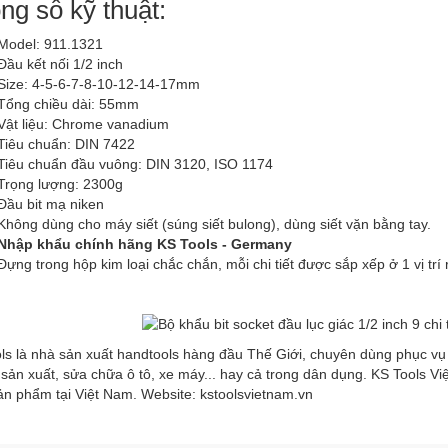
ng số kỹ thuật:
Model: 911.1321
Đầu kết nối 1/2 inch
Size: 4-5-6-7-8-10-12-14-17mm
Tổng chiều dài: 55mm
Vật liệu: Chrome vanadium
Tiêu chuẩn: DIN 7422
Tiêu chuẩn đầu vuông: DIN 3120, ISO 1174
Trọng lượng: 2300g
Đầu bit mạ niken
Không dùng cho máy siết (súng siết bulong), dùng siết vặn bằng tay.
Nhập khẩu chính hãng KS Tools - Germany
Đựng trong hộp kim loại chắc chắn, mỗi chi tiết được sắp xếp ở 1 vị trí 
ls là nhà sản xuất handtools hàng đầu Thế Giới, chuyên dùng phục v
sản xuất, sửa chữa ô tô, xe máy... hay cả trong dân dụng. KS Tools V
ản phẩm tại Việt Nam. Website:
kstoolsvietnam.vn