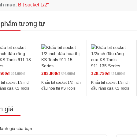
nh mục:
Bit socket 1/2"
 phẩm tương tự
.500đ
285.000đ
328.750đ
204.000đ
394.000đ
454.000đ
bit socket 1/2 inch
Khẩu bit socket 1/2 inch
Khẩu bit socket 1/2inch
răng cưa KS Tools
đầu hoa thị KS Tools
đầu răng cưa KS Tools
3 Series
911.15 Series
911.135 Series
 giá
ánh giá của bạn