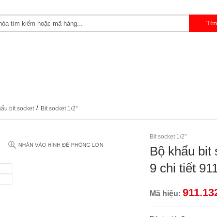
 CẦM TAY
DỤNG CỤ CHUYÊN DỤNG
DỤNG CỤ GARAGE 
/
ẩu bít socket
Bit socket 1/2"
Bit socket 1/2"
Bộ khẩu bit 
9 chi tiết 9
911.13
Mã hiệu: