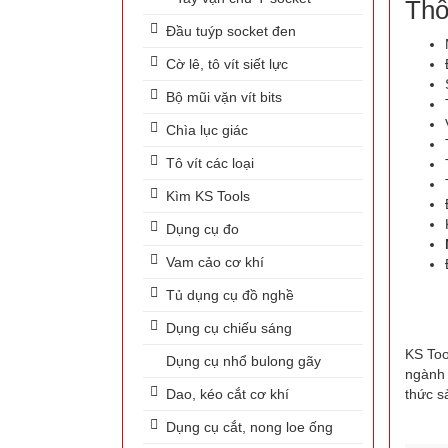
Thô
Đầu tuýp socket đen
Cờ lê, tô vít siết lực
Bộ mũi vặn vít bits
Chìa lục giác
Tô vít các loại
Kìm KS Tools
Dụng cụ đo
Vam cảo cơ khí
Tủ dụng cụ đồ nghề
Dụng cụ chiếu sáng
KS Too
Dụng cụ nhổ bulong gãy
ngành 
Dao, kéo cắt cơ khí
thức s
Dụng cụ cắt, nong loe ống