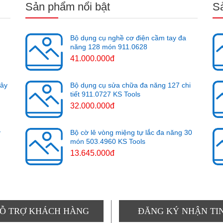
Sản phẩm nổi bật
S
Bộ dụng cụ nghề cơ điện cầm tay đa
năng 128 món 911.0628
41.000.000đ
cây
Bộ dụng cụ sửa chữa đa năng 127 chi
tiết 911.0727 KS Tools
32.000.000đ
y
Bộ cờ lê vòng miệng tự lắc đa năng 30
món 503.4960 KS Tools
13.645.000đ
Ỗ TRỢ KHÁCH HÀNG
ĐĂNG KÝ NHẬN TI