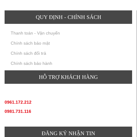
QUY ĐỊNH - CHÍNH SÁCH
Thanh toán - Vận chuyển
Chính sách bảo mật
Chính sách đổi trả
Chính sách bảo hành
HỖ TRỢ KHÁCH HÀNG
TƯ VẤN SẢN PHẨM
:
0961.172.212
(hotline, zallo)
0981.731.116
(hotline, zallo)
ĐĂNG KÝ NHẬN TIN