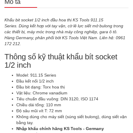
Mô tả
Khẩu bit socket 1/2 inch đầu hoa thị KS Tools 911.15
Series. Dùng kết hợp với tay vặn, cờ lê lực siết mở bulong trong
các thiết bị, máy móc trong nhà máy công nghiệp, gara ô tô.
Hàng Germany, phân phối bởi KS Tools Việt Nam. Liên hệ: 0961
172 212.
Thông số kỹ thuật khẩu bít socket
1/2 inch
Model: 911.15 Series
Đầu kết nối 1/2 inch
Đầu bit dạng: Torx hoa thị
Vật liệu: Chrome vanadium
Tiêu chuẩn đầu vuông: DIN 3120, ISO 1174
Chiều dài tổng: 110 mm
Độ sâu mũi vít T: 72 mm
Không dùng cho máy siết (súng siết bulong), dùng siết vặn
bằng tay.
Nhập khẩu chính hãng KS Tools - Germany