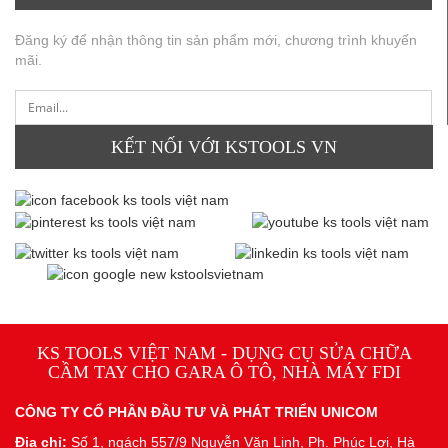
Đăng ký để nhận thông tin sản phẩm mới, chương trình khuyến
mãi.
KẾT NỐI VỚI KSTOOLS VN
KS TOOLS VIỆT NAM - DỤNG CỤ SỬA CHỮA
CẦM TAY CHO GARA Ô TÔ, NHÀ MÁY FDI
CÔNG TY CỔ PHẦN ĐẦU TƯ VÀ PHÁT TRIỂN UNICOM
Địa chỉ:
Số 1, ngách 557/9 Nguyễn Văn Linh, Ph. Phúc Lợi, Hà