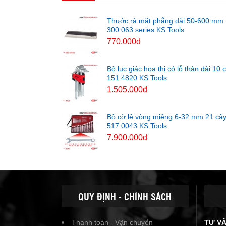
Thước rà mặt phẳng dài 50-600 mm
300.063 series KS Tools
770.000đ
Bộ lục giác hoa thị có lỗ thân dài 10 
151.4820 KS Tools
1.505.000đ
Bộ cờ lê vòng miệng 6-32 mm 21 câ
517.0043 KS Tools
7.900.000đ
QUY ĐỊNH - CHÍNH SÁCH
Thanh toán - Vận chuyển
TƯ V