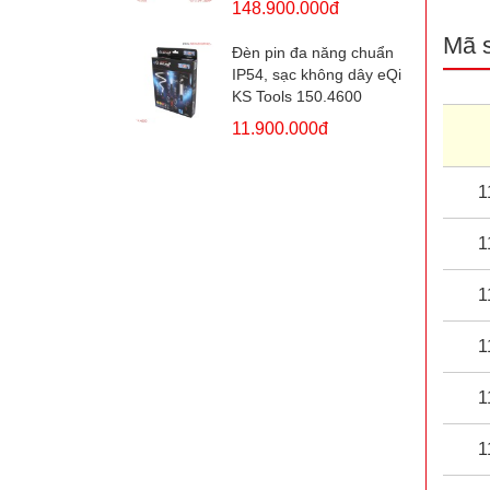
148.900.000đ
Mã 
Đèn pin đa năng chuẩn
IP54, sạc không dây eQi
KS Tools 150.4600
11.900.000đ
1
1
1
1
1
1