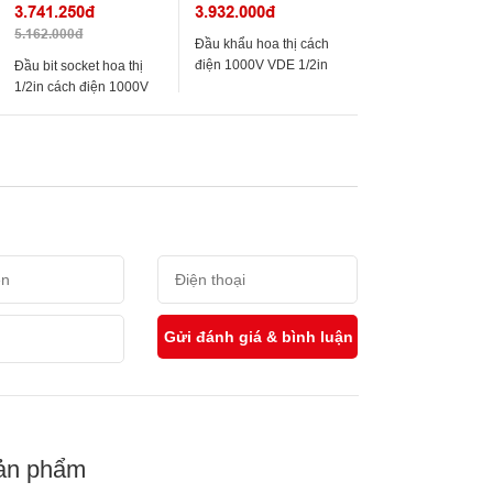
3.741.250đ
3.932.000đ
5.162.000đ
Đầu khẩu hoa thị cách
điện 1000V VDE 1/2in
Đầu bit socket hoa thị
117.23 series KS Tools
1/2in cách điện 1000V
117.24 series KS Tools
ản phẩm