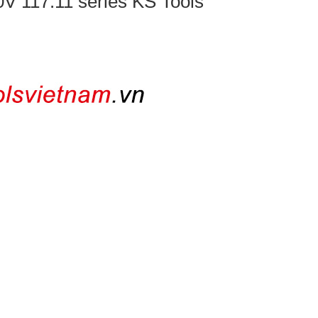
00V 117.11 series KS Tools