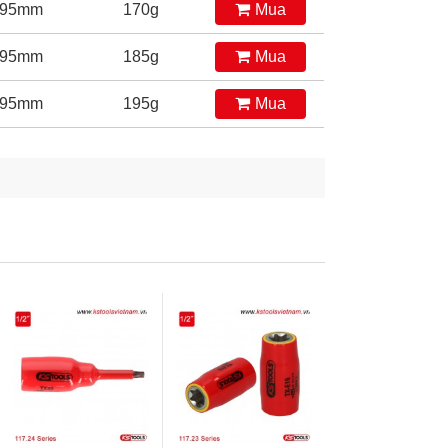
95mm
170g
Mua
95mm
185g
Mua
95mm
195g
Mua