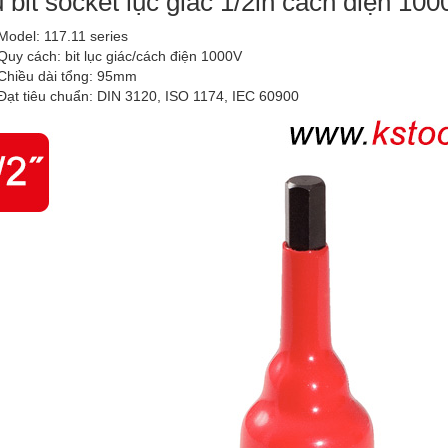
 bit socket lục giác 1/2in cách điện 10
Model: 117.11 series
Quy cách: bit lục giác/cách điện 1000V
Chiều dài tổng: 95mm
Đạt tiêu chuẩn: DIN 3120, ISO 1174, IEC 60900