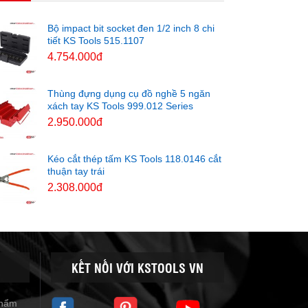
Bộ impact bit socket đen 1/2 inch 8 chi
tiết KS Tools 515.1107
4.754.000đ
Thùng đựng dụng cụ đồ nghề 5 ngăn
xách tay KS Tools 999.012 Series
2.950.000đ
Kéo cắt thép tấm KS Tools 118.0146 cắt
thuận tay trái
2.308.000đ
KẾT NỐI VỚI KSTOOLS VN
phẩm