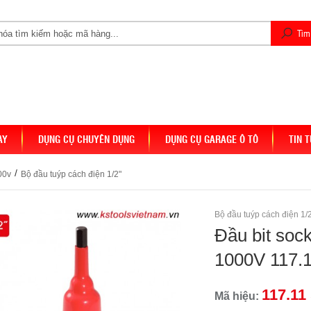
AY
DỤNG CỤ CHUYÊN DỤNG
DỤNG CỤ GARAGE Ô TÔ
TIN 
/
00v
Bộ đầu tuýp cách điện 1/2"
Bộ đầu tuýp cách điện 1/
Đầu bit sock
1000V 117.1
117.11
Mã hiệu: