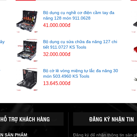
Bộ dụng cụ nghề cơ điện cầm tay đa
năng 128 món 911.0628
41.000.000đ
cây
Bộ dụng cụ sửa chữa đa năng 127 chi
tiết 911.0727 KS Tools
32.000.000đ
y
Bộ cờ lê vòng miệng tự lắc đa năng 30
món 503.4960 KS Tools
13.645.000đ
HỖ TRỢ KHÁCH HÀNG
ĐĂNG KÝ NHẬN TIN
ẤN SẢN PHẨM
:
Đăng ký để nhận thông tin sản 