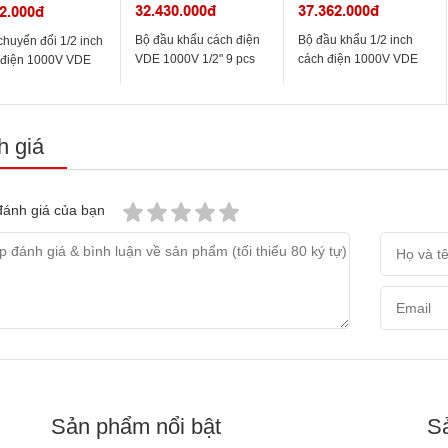
32.430.000đ
37.362.000đ
2.000đ
Bộ đầu khẩu cách điện
Bộ đầu khẩu 1/2 inch
huyển đổi 1/2 inch
VDE 1000V 1/2" 9 pcs
cách điện 1000V VDE
 điện 1000V VDE
117.0600 KS Tools
117.1860 KS Tools
eries KS Tools
 giá
ánh giá của bạn
Sản phẩm nổi bật
S