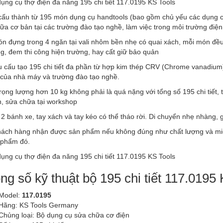
ấu thành từ 195 món dụng cụ handtools (bao gồm chủ yếu các dụng c
ữa cơ bản tại các trường đào tạo nghề, làm việc trong môi trường điệ
n đựng trong 4 ngăn tại vali nhôm bền nhẹ có quai xách, mỗi món đều đ
g, đem thi công hiện trường, hay cất giữ bảo quản
ệu cấu tạo 195 chi tiết đa phần từ hợp kim thép CRV (Chrome vanadium)
của nhà máy và trường đào tạo nghề.
ọng lượng hơn 10 kg không phải là quá nặng với tổng số 195 chi tiết, tíc
, sửa chữa tại workshop
ó 2 bánh xe, tay xách và tay kéo có thể tháo rời. Di chuyển nhẹ nhàng,
ách hàng nhận được sản phẩm nếu không đúng như chất lượng và miêu 
n phẩm đó.
ng số kỹ thuật bộ 195 chi tiết 117.0195
Model:
117.0195
Hãng: KS Tools Germany
Chủng loại: Bộ dụng cụ sửa chữa cơ điện