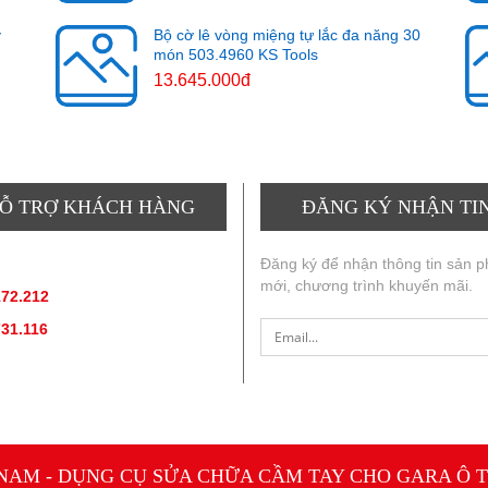
y
Bộ cờ lê vòng miệng tự lắc đa năng 30
món 503.4960 KS Tools
13.645.000đ
Ỗ TRỢ KHÁCH HÀNG
ĐĂNG KÝ NHẬN TI
ẤN SẢN PHẨM
:
Đăng ký để nhận thông tin sản 
mới, chương trình khuyến mãi.
172.212
(hotline, zallo)
731.116
(hotline, zallo)
 NAM - DỤNG CỤ SỬA CHỮA CẦM TAY CHO GARA Ô T