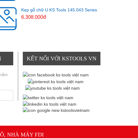
Kẹp gỗ chữ U KS Tools 145.043 Series
6.308.000đ
N
KẾT NỐI VỚI KSTOOLS VN
phẩm
Ô, NHÀ MÁY FDI