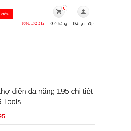
0
0961 172 212
Giỏ hàng
Đăng nhập
Ô TÔ
TIN TỨC
hợ điện đa năng 195 chi tiết
 Tools
95