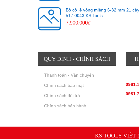
Bộ cờ lê vòng miệng 6-32 mm 21 câ
517.0043 KS Tools
7.900.000đ
QUY ĐỊNH - CHÍNH SÁCH
H
Thanh toán - Vận chuyển
TƯ V
0961.
Chính sách bảo mật
0981.
Chính sách đổi trả
Chính sách bảo hành
KS TOOLS VIỆT