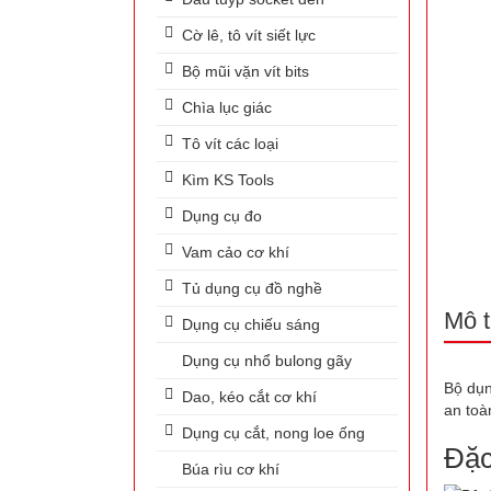
Cờ lê, tô vít siết lực
Bộ mũi vặn vít bits
Chìa lục giác
Tô vít các loại
Kìm KS Tools
Dụng cụ đo
Vam cảo cơ khí
Tủ dụng cụ đồ nghề
Mô t
Dụng cụ chiếu sáng
Dụng cụ nhổ bulong gãy
Bộ dụn
Dao, kéo cắt cơ khí
an toà
Dụng cụ cắt, nong loe ống
Đặc
Búa rìu cơ khí