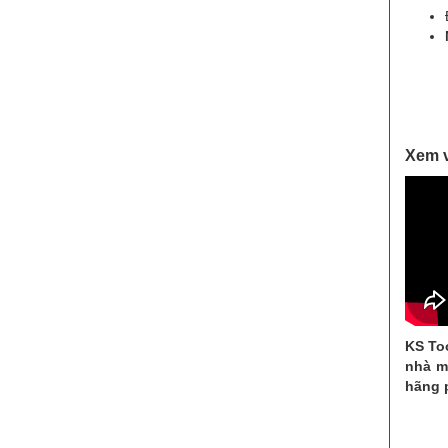
Xem v
KS To
nhà m
hãng 