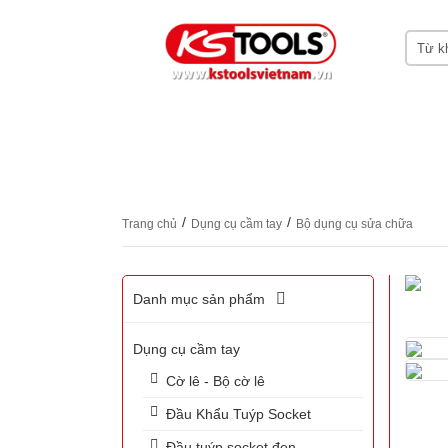
HOME
GIỚI THIỆU KS TOOLS
DỤNG CỤ
CHỨNG CHỈ CERTIFICATES
LIÊN HỆ
/
/
Trang chủ
Dụng cụ cầm tay
Bộ dụng cụ sửa chữa
Danh mục sản phẩm
Dụng cụ cầm tay
Cờ lê - Bộ cờ lê
Đầu Khẩu Tuýp Socket
Đầu tuýp socket đen