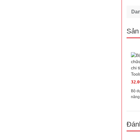
Da
Sản
32.0
Bộ d
năng 
911.
Đánh