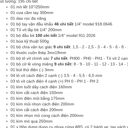
Số lượng: 195 chi tiết
01 mỏ lết 10"/250mm
01 cưa cầm tay 300mm
01 dao rọc đa năng
01 bộ tay vặn đầu khẩu
46 chi tiết
1/4" model 918.0646
01 Tô vít lắp bit 1/4" 200mm
01 bộ đầu bit
100 chi tiết
1/4" model 911.2026
01 búa kỹ thuật 500g
01 bộ chìa vặn lục giác
9 chi tiết
: 1,5 - 2 - 2,5 - 3 - 4 - 5 - 6 - 8
01 thước cuộn thép 3mx19mm
01 bộ tô vít chính xác
7 chi tiết
: PH00 - PH0 - PH1 - Tô vít 2 cạn
01 bộ cờ lê vòng miệng
9 chi tiết:
8 - 9 - 10 - 11 - 12 - 13 - 14 
01 bút thử điện (-) 3mm
04 tô vít cách điện 2 cạnh (-) 3,5 - 4 - 5,5 - 6,5 mm
03 tô vít cách điện 4 cạnh (+) PH 0 - PH 1 - PH 2
01 kìm tuốt dây cách điện 160mm
01 kìm cắt cách điện 150mm
01 kìm điện mũi bằng 175mm
01 kìm mũi nhọn cách điện 200mm
01 kìm cắt cách điện 200mm
01 kìm nhọn mỏ cong cách điện 200mm
01 kìm mỏ quạ 250mm
01 x Hộp dựng dụng cụ nhựa cứng ABS, có 2 bánh xe, tay xách và