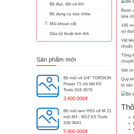
Bộ đục, đột cơ khí
Được c
Bộ dụng cụ sửa chữa
sửa ch
Mũi khoan cắt
195 mó
sử dụn
Dũa kỹ thuật tinh thô
Vật li
chuẩn 
Tổng tr
Sản phẩm mới
chuyển
Vali c
Bộ mũi vít 1/4" TORSION
Quý kh
Power 71 chi tiết KS
trị sả
Tools 918.3070
3.400.000đ
Thô
Bộ mũi taro HSS cỡ M 21
mũi M3 - M12 KS Tools
336.0641
5.900.000đ