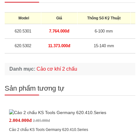
Model
Giá
Thông Số Kỹ Thuật
K
620.5301
7.764.000đ
6-100 mm
620.5302
11.373.000đ
15-140 mm
M
Danh mục:
Cảo cơ khí 2 chấu
Sản phẩm tương tự
2.004.000đ
2.405.000đ
Cảo 2 chấu KS Tools Germany 620.410.Series