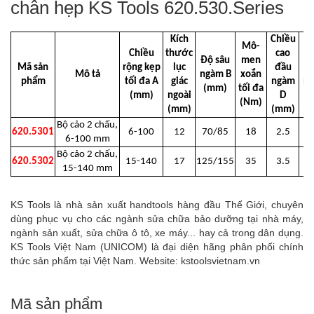
chân hẹp KS Tools 620.530.Series
Kích
Chiều
Mô-
Chiều
thước
cao
s
Độ sâu
men
Mã sản
rộng kẹp
lục
đầu
đ
Mô tả
ngàm B
xoắn
phẩm
tối đa A
giác
ngàm
n
(mm)
tối đa
(mm)
ngoài
D
(Nm)
(mm)
(mm)
(
Bộ cảo 2 chấu,
620.5301
6-100
12
70/85
18
2.5
4
6-100 mm
Bộ cảo 2 chấu,
620.5302
15-140
17
125/155
35
3.5
15-140 mm
KS Tools là nhà sản xuất handtools hàng đầu Thế Giới, chuyên
dùng phục vụ cho các ngành sửa chữa bảo dưỡng tại nhà máy,
ngành sản xuất, sửa chữa ô tô, xe máy... hay cả trong dân dụng.
KS Tools Việt Nam (UNICOM) là đại diện hãng phân phối chính
thức sản phẩm tại Việt Nam. Website: kstoolsvietnam.vn
Mã sản phẩm