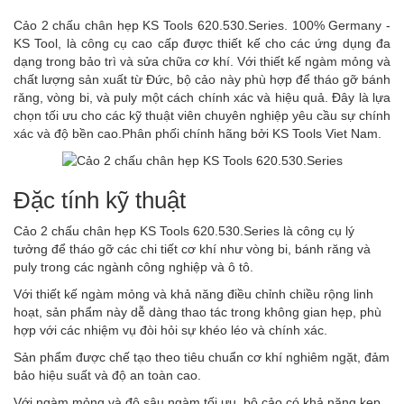
Cảo 2 chấu chân hẹp KS Tools 620.530.Series. 100% Germany -
KS Tool, là công cụ cao cấp được thiết kế cho các ứng dụng đa
dạng trong bảo trì và sửa chữa cơ khí. Với thiết kế ngàm mỏng và
chất lượng sản xuất từ Đức, bộ cảo này phù hợp để tháo gỡ bánh
răng, vòng bi, và puly một cách chính xác và hiệu quả. Đây là lựa
chọn tối ưu cho các kỹ thuật viên chuyên nghiệp yêu cầu sự chính
xác và độ bền cao.Phân phối chính hãng bởi KS Tools Viet Nam.
Đặc tính kỹ thuật
Cảo 2 chấu chân hẹp KS Tools 620.530.Series là công cụ lý
tưởng để tháo gỡ các chi tiết cơ khí như vòng bi, bánh răng và
puly trong các ngành công nghiệp và ô tô.
Với thiết kế ngàm mỏng và khả năng điều chỉnh chiều rộng linh
hoạt, sản phẩm này dễ dàng thao tác trong không gian hẹp, phù
hợp với các nhiệm vụ đòi hỏi sự khéo léo và chính xác.
Sản phẩm được chế tạo theo tiêu chuẩn cơ khí nghiêm ngặt, đảm
bảo hiệu suất và độ an toàn cao.
Với ngàm mỏng và độ sâu ngàm tối ưu, bộ cảo có khả năng kẹp