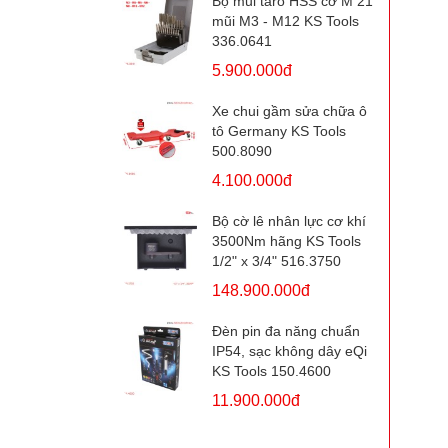
Bộ mũi taro HSS cỡ M 21
mũi M3 - M12 KS Tools
336.0641
5.900.000đ
Xe chui gầm sửa chữa ô
tô Germany KS Tools
500.8090
4.100.000đ
Bộ cờ lê nhân lực cơ khí
3500Nm hãng KS Tools
1/2" x 3/4" 516.3750
148.900.000đ
Đèn pin đa năng chuẩn
IP54, sạc không dây eQi
KS Tools 150.4600
11.900.000đ