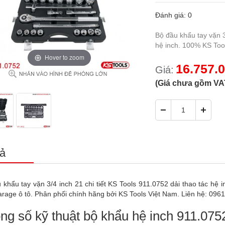
Đánh giá: 0
Bộ đầu khẩu tay vặn 3
hệ inch. 100% KS Too
Hover to zoom
16.757.
Giá:
(Giá chưa gồm VA
ả
 khẩu tay vặn 3/4 inch 21 chi tiết KS Tools 911.0752 dải thao tác h
arage ô tô. Phân phối chính hãng bởi KS Tools Việt Nam. Liên hệ: 096
ng số kỹ thuật bộ khẩu hệ inch 911.075