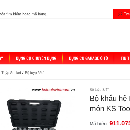
AY
DỤNG CỤ CHUYÊN DỤNG
DỤNG CỤ GARAGE Ô TÔ
TIN 
/
 Tuýp Socket
Bộ tuýp 3/4"
Bộ tuýp 3/4"
Bộ khẩu hệ 
món KS Too
911.07
Mã hiệu: