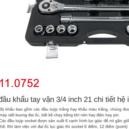
đầu khẩu tay vặn 3/4 inch 21 chi tiết hệ 
Bộ khẩu bao gồm các đầu tuýp trắng hay khẩu màu trắng, chúng đư
máy xiết buong đai ốc, bất kể chạy bằng khí nén hay điện hay pin.
Các đầu tuýp socket được sản xuất 6 cạnh hình lục giác để nó gần giốn
thể. Khi làm việc với đai ốc lục giác thì socket 6 điểm, 12 điểm (poin