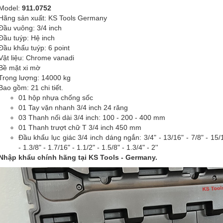
Model:
911.0752
Hãng sản xuất: KS Tools Germany
Đầu vuông: 3/4 inch
Đầu tuýp: Hệ inch
Đầu khẩu tuýp: 6 point
Vật liệu: Chrome vanadi
Bề mặt xi mờ
Trọng lượng: 14000 kg
Bao gồm: 21 chi tiết.
01 hộp nhựa chống sốc
01 Tay vặn nhanh 3/4 inch 24 răng
03 Thanh nối dài 3/4 inch: 100 - 200 - 400 mm
01 Thanh trượt chữ T 3/4 inch 450 mm
Đầu khẩu lục giác 3/4 inch dáng ngắn: 3/4" - 13/16" - 7/8" - 15/16"
- 1.3/8" - 1.7/16" - 1.1/2" - 1.5/8" - 1.3/4" - 2''
Nhập khẩu chính hãng tại KS Tools - Germany.