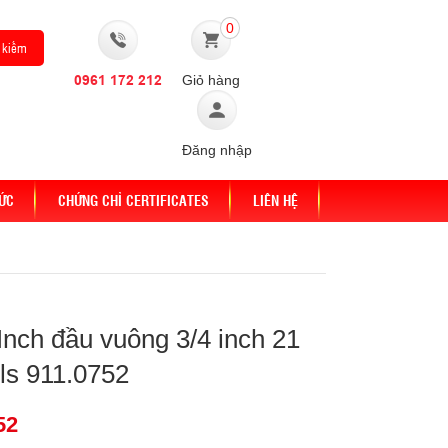
0
0961 172 212
Giỏ hàng
Đăng nhập
TỨC
CHỨNG CHỈ CERTIFICATES
LIÊN HỆ
Inch đầu vuông 3/4 inch 21
ls 911.0752
52