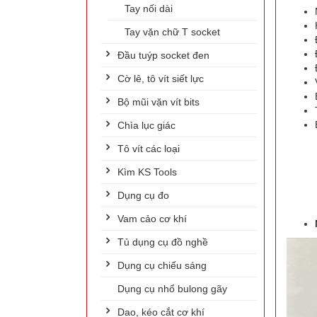
Tay nối dài
Tay vặn chữ T socket
Đầu tuýp socket đen
Cờ lê, tô vít siết lực
Bộ mũi vặn vít bits
Chìa lục giác
Tô vít các loại
Kìm KS Tools
Dụng cụ đo
Vam cảo cơ khí
Tủ dụng cụ đồ nghề
Dụng cụ chiếu sáng
Dụng cụ nhổ bulong gãy
Dao, kéo cắt cơ khí