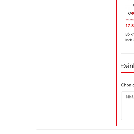
17.8
Bộ kh
inch 
911.
Đánh
Chọn đ