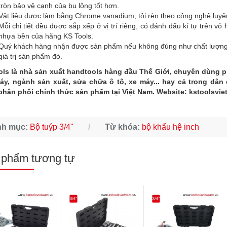
tròn bảo vệ cạnh của bu lông tốt hơn.
Vật liệu được làm bằng Chrome vanadium, tôi rèn theo công nghệ luyệ
Mỗi chi tiết đều được sắp xếp ở vị trí riêng, có đánh dấu kí tự trên v
nhựa bền của hãng KS Tools.
Quý khách hàng nhận được sản phẩm nếu không đúng như chất lượng và
giá trị sản phẩm đó.
ols là nhà sản xuất handtools hàng đầu Thế Giới, chuyên dùng 
áy, ngành sản xuất, sửa chữa ô tô, xe máy... hay cả trong dân
phân phối chính thức sản phẩm tại Việt Nam. Website:
kstoolsvie
nh mục:
Bộ tuýp 3/4"
Từ khóa:
bộ khẩu hệ inch
 phẩm tương tự