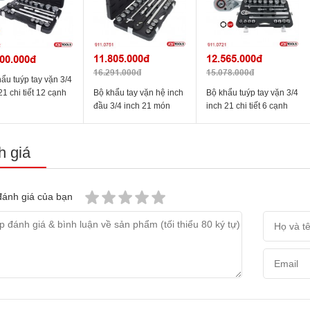
11.805.000đ
12.565.000đ
00.000đ
16.291.000đ
15.078.000đ
ẩu tuýp tay vặn 3/4
Bộ khẩu tay vặn hệ inch
Bộ khẩu tuýp tay vặn 3/4
21 chi tiết 12 cạnh
đầu 3/4 inch 21 món
inch 21 chi tiết 6 cạnh
0722 KS Tools
911.0751 KS Tools
911.0721 KS Tools
 giá
ánh giá của bạn