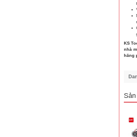
KS To
nhà m
hãng 
Da
Sản