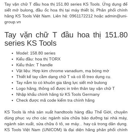
Tay vặn chữ T đầu hoa thị 151.80 series KS Tools. Ứng dụng để
siết mở bulong, đầu ốc hoa thị tại máy thiết bị. Phân phối chính
hãng KS Tools Việt Nam. Liên hệ: 0961172212 hoặc admin@uni-
group.vn
Tay vặn chữ T đầu hoa thị 151.80
series KS Tools
Model: 158.80 series
Kiểu đầu: hoa thị TORX
Kiểu thân: T handle
Vật liệu: Hợp kim chrome vanadium, mạ bóng mờ
Thiết kế tay cầm dạng chữ T và có lỗ treo dụng cụ.
Tay nắm to có khuôn gia tăng lực siết mở bulong
Logo hãng, thông số được in trên thân tay vặn chữ T
Nhập khẩu chính hãng từ KS Tools Germany
Check được mã code kiểm tra chính hãng
KS Tools là nhà sản xuất handtools hàng đầu Thế Giới, chuyên
dùng phục vụ cho các ngành sửa chữa bảo dưỡng tại nhà máy,
ngành sản xuất, sửa chữa ô tô, xe máy... hay cả trong dân dụng.
KS Tools Việt Nam (UNICOM) là đại diện hãng phân phối chính