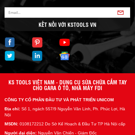
KẾT NỐI VỚI KSTOOLS VN
KS TOOLS VIỆT NAM - DỤNG CỤ SỬA CHỮA CẦM TAY
CHO GARA Ô TÔ, NHÀ MÁY FDI
CÔNG TY CỔ PHẦN ĐẦU TƯ VÀ PHÁT TRIỂN UNICOM
Địa chỉ:
Số 1, ngách 557/9 Nguyễn Văn Linh, Ph. Phúc Lợi, Hà
Nội
MSDN:
0108172212 Do Sở Kế Hoạch & Đầu Tư TP Hà Nội cấp
Người đại diện:
Nguyễn Văn Chiến - Giám Đốc