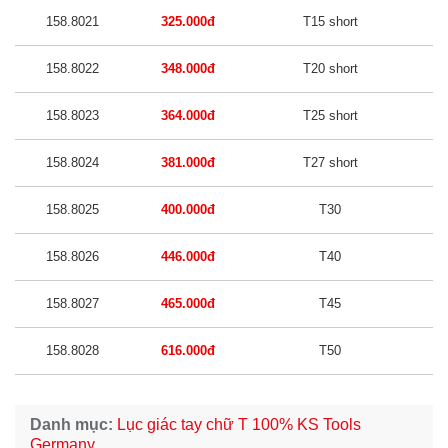
158.8021
325.000đ
T15 short
158.8022
348.000đ
T20 short
158.8023
364.000đ
T25 short
158.8024
381.000đ
T27 short
158.8025
400.000đ
T30
158.8026
446.000đ
T40
158.8027
465.000đ
T45
158.8028
616.000đ
T50
Danh mục:
Lục giác tay chữ T 100% KS Tools
Germany