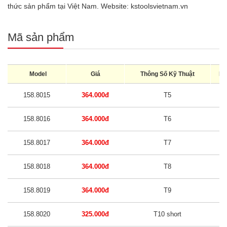
thức sản phẩm tại Việt Nam. Website:
kstoolsvietnam.vn
Mã sản phẩm
Model
Giá
Thông Số Kỹ Thuật
Kí
158.8015
364.000đ
T5
158.8016
364.000đ
T6
158.8017
364.000đ
T7
158.8018
364.000đ
T8
158.8019
364.000đ
T9
158.8020
325.000đ
T10 short