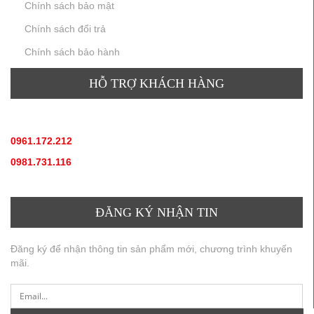
Chính sách bảo mật
Chính sách đổi trả
Chính sách bảo hành
HỖ TRỢ KHÁCH HÀNG
TƯ VẤN SẢN PHẨM
:
0961.172.212
(hotline, zallo)
0981.731.116
(hotline, zallo)
ĐĂNG KÝ NHẬN TIN
Đăng ký để nhận thông tin sản phẩm mới, chương trình khuyến
mãi.