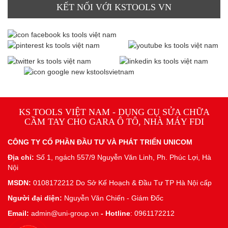
KẾT NỐI VỚI KSTOOLS VN
KS TOOLS VIỆT NAM - DỤNG CỤ SỬA CHỮA
CẦM TAY CHO GARA Ô TÔ, NHÀ MÁY FDI
CÔNG TY CỔ PHẦN ĐẦU TƯ VÀ PHÁT TRIỂN UNICOM
Địa chỉ:
Số 1, ngách 557/9 Nguyễn Văn Linh, Ph. Phúc Lợi, Hà
Nội
MSDN:
0108172212 Do Sở Kế Hoạch & Đầu Tư TP Hà Nội cấp
Người đại diện:
Nguyễn Văn Chiến - Giám Đốc
Email:
admin@uni-group.vn
-
Hotline
: 0961172212