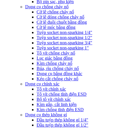
Bộ pin sạc, phụ kiện
Dụng cụ chống cháy nổ
Cờ lê chống cháy nổ
Cờ lê đóng chống cháy nổ
Cờ lê đuôi chuột bằng đồng
Cờ lê móc bằng đồng
Tuýp socket non-sparking 1/4"
Tuýp socket non-sparking 1/2"
Tuýp socket non-sparking 3/4"
Tuýp socket non-sparking 1"
Tô vít chống cháy nổ
Lục giác bằng đồng
Kìm chống cháy nổ
Búa, rìu chống cháy nổ
Dụng cụ bẳng đồng khác
Kéo cắt chống cháy nổ
Dụng cụ chính xác
Tô vít chính xác
Tô vít chống tĩnh điện ESD
Bộ tô vít chính xác
Kìm gắp, cắt linh kiện
Kìm chống tĩnh điện ESD
Dụng cụ thép không gỉ
Đầu tuýp thép không gỉ 1/4"
Đầu tuýp thép không gỉ 1/2"