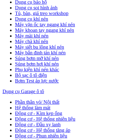
Dụng cụ bảo hộ
Dụng cụ soi hình ảnh
Tủ, bàn, giá treo workshop
Dụng cụ khí nén
Máy vặn ốc tay ngang khí nén
Máy khoan tay ngang khí nén
Máy mài khí nén
Máy chà khí nén
Máy siết bu lông khí nén
Máy bắn đinh tán khí nén
Súng bơm mỡ khí nén
Súng bơm hơi khí nén
Phụ kiện khí nén khác
Bộ sạc ô tô điện
Bơm Test áp lực nước
Dụng cụ Garage ô tô
Phần thân vỏ/ Nội thất
Hệ thống làm mát
Động cơ - Kìm kẹp ống
Động cơ - Hệ thống nhiên liệu
Động cơ - Đầu xy lanh
Động cơ - Hệ thống tăng áp
Động cơ - Phun nhiên liệu