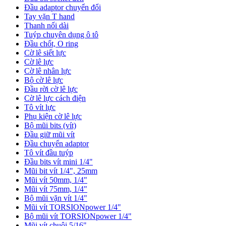
Đầu adaptor chuyển đổi
Tay vặn T hand
Thanh nối dài
Tuýp chuyên dụng ô tô
Đầu chốt, O ring
Cờ lê siết lực
Cờ lê lực
Cờ lê nhân lực
Bộ cờ lê lực
Đầu rời cờ lê lực
Cờ lê lực cách điện
Tô vít lực
Phụ kiện cờ lê lực
Bộ mũi bits (vít)
Đầu giữ mũi vít
Đầu chuyển adaptor
Tô vít đầu tuýp
Đầu bits vít mini 1/4"
Mũi bit vít 1/4", 25mm
Mũi vít 50mm, 1/4"
Mũi vít 75mm, 1/4"
Bộ mũi vặn vít 1/4"
Mũi vít TORSIONpower 1/4"
Bộ mũi vít TORSIONpower 1/4"
Mũi vít chuôi 5/16"