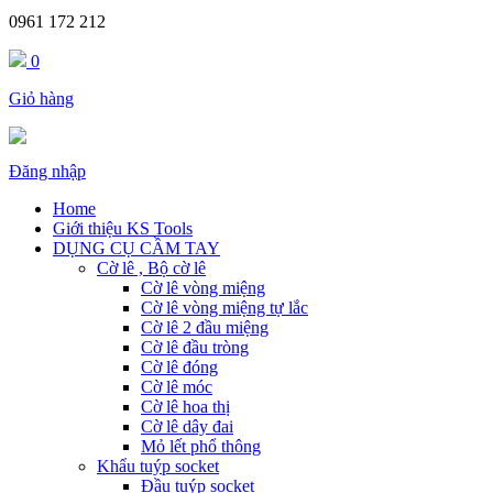
0961 172 212
0
Giỏ hàng
Đăng nhập
Home
Giới thiệu KS Tools
DỤNG CỤ CẦM TAY
Cờ lê , Bộ cờ lê
Cờ lê vòng miệng
Cờ lê vòng miệng tự lắc
Cờ lê 2 đầu miệng
Cờ lê đầu tròng
Cờ lê đóng
Cờ lê móc
Cờ lê hoa thị
Cờ lê dây đai
Mỏ lết phổ thông
Khẩu tuýp socket
Đầu tuýp socket