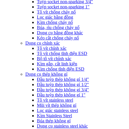
Tuýp socket non-sparking 3/4"
Tuýp socket non-sparking 1"
Tô vít chống cháy nổ
Lục giác bằng đồng
Kìm chống cháy nổ
Búa, rìu chống cháy nổ
Dụng cụ bẳng đồng khác
Kéo cắt chống cháy nổ
Dụng cụ chính xác
Tô vít chính xác
Tô vít chống tĩnh điện ESD
Bộ tô vít chính xác
Kìm gắp, cắt linh kiện
Kìm chống tĩnh điện ESD
Dụng cụ thép không gỉ
Đầu tuýp thép không gỉ 1/4"
Đầu tuýp thép không gỉ 1/2"
Đầu tuýp thép không gỉ 3/4"
Đầu tuýp thép không gỉ 1"
Tô vít stainless steel
Mũi vít thép không gỉ
Lục giác stainless steel
Kìm Stainless Steel
Búa thép không gỉ
Dụng cụ stainless steel khác