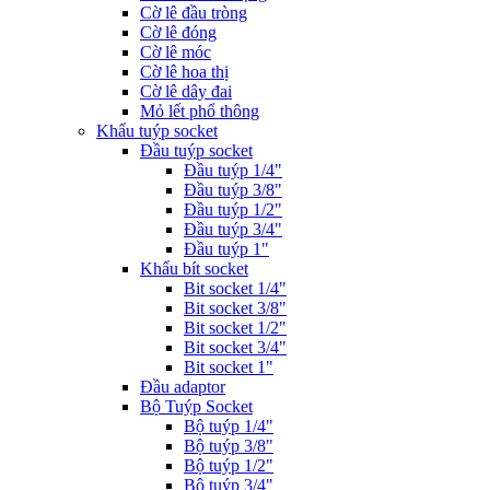
Cờ lê đầu tròng
Cờ lê đóng
Cờ lê móc
Cờ lê hoa thị
Cờ lê dây đai
Mỏ lết phổ thông
Khẩu tuýp socket
Đầu tuýp socket
Đầu tuýp 1/4"
Đầu tuýp 3/8"
Đầu tuýp 1/2"
Đầu tuýp 3/4"
Đầu tuýp 1"
Khẩu bít socket
Bit socket 1/4"
Bit socket 3/8"
Bit socket 1/2"
Bit socket 3/4"
Bit socket 1"
Đầu adaptor
Bộ Tuýp Socket
Bộ tuýp 1/4"
Bộ tuýp 3/8"
Bộ tuýp 1/2"
Bộ tuýp 3/4"