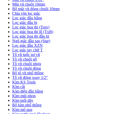
Mũi vít chuôi 10mm
Bộ mũi vít đóng chuôi 10mm
Chìa vặn lục giác
Lục giác đầu bằng
Lục giác đầu bi
Lục giác hoa thị (Torx)
Lục giác hoa thị lỗ (TxB)
Lục giác hoa thị đầu bi
Ngũ giác đầu sao (Star)
Lục giác đầu XZN
Lục giác tay chữ T
Tô vít tuốc nơ vít
Tô vít chuôi gỗ
Tô vít chuôi nhựa
Tô vít chuôi đóng
Bộ tô vít phổ thông
Tô vít đóng xoay 1/2"
Kìm KS Tools
Kìm cắt
Kìm điện đầu bằng
Kìm mũi nhọn
Kìm tuốt dây
Bộ kìm phổ thông
Kìm mỏ quạ