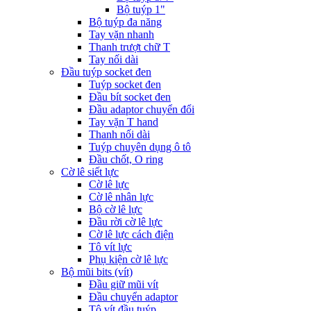
Bộ tuýp 1"
Bộ tuýp đa năng
Tay vặn nhanh
Thanh trượt chữ T
Tay nối dài
Đầu tuýp socket đen
Tuýp socket đen
Đầu bít socket đen
Đầu adaptor chuyển đổi
Tay vặn T hand
Thanh nối dài
Tuýp chuyên dụng ô tô
Đầu chốt, O ring
Cờ lê siết lực
Cờ lê lực
Cờ lê nhân lực
Bộ cờ lê lực
Đầu rời cờ lê lực
Cờ lê lực cách điện
Tô vít lực
Phụ kiện cờ lê lực
Bộ mũi bits (vít)
Đầu giữ mũi vít
Đầu chuyển adaptor
Tô vít đầu tuýp