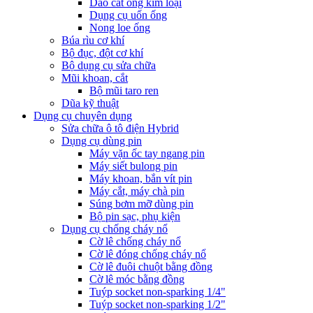
Dao cắt ống kim loại
Dụng cụ uốn ống
Nong loe ống
Búa rìu cơ khí
Bộ đục, đột cơ khí
Bộ dụng cụ sửa chữa
Mũi khoan, cắt
Bộ mũi taro ren
Dũa kỹ thuật
Dụng cụ chuyên dụng
Sửa chữa ô tô điện Hybrid
Dụng cụ dùng pin
Máy vặn ốc tay ngang pin
Máy siết bulong pin
Máy khoan, bắn vít pin
Máy cắt, máy chà pin
Súng bơm mỡ dùng pin
Bộ pin sạc, phụ kiện
Dụng cụ chống cháy nổ
Cờ lê chống cháy nổ
Cờ lê đóng chống cháy nổ
Cờ lê đuôi chuột bằng đồng
Cờ lê móc bằng đồng
Tuýp socket non-sparking 1/4"
Tuýp socket non-sparking 1/2"