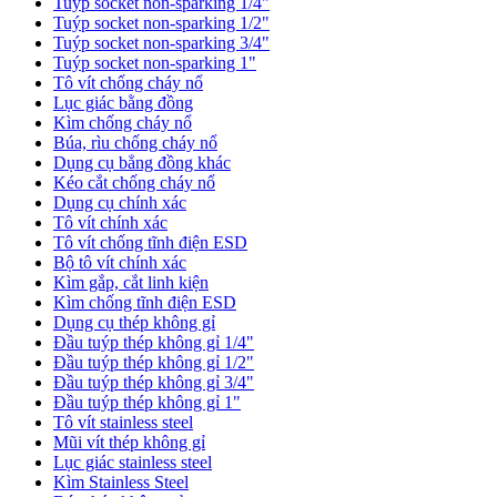
Tuýp socket non-sparking 1/4"
Tuýp socket non-sparking 1/2"
Tuýp socket non-sparking 3/4"
Tuýp socket non-sparking 1"
Tô vít chống cháy nổ
Lục giác bằng đồng
Kìm chống cháy nổ
Búa, rìu chống cháy nổ
Dụng cụ bẳng đồng khác
Kéo cắt chống cháy nổ
Dụng cụ chính xác
Tô vít chính xác
Tô vít chống tĩnh điện ESD
Bộ tô vít chính xác
Kìm gắp, cắt linh kiện
Kìm chống tĩnh điện ESD
Dụng cụ thép không gỉ
Đầu tuýp thép không gỉ 1/4"
Đầu tuýp thép không gỉ 1/2"
Đầu tuýp thép không gỉ 3/4"
Đầu tuýp thép không gỉ 1"
Tô vít stainless steel
Mũi vít thép không gỉ
Lục giác stainless steel
Kìm Stainless Steel