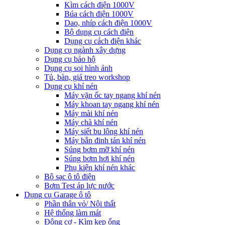
Kìm cách điện 1000V
Búa cách điện 1000V
Dao, nhíp cách điện 1000V
Bộ dụng cụ cách điện
Dụng cụ cách điện khác
Dụng cụ ngành xây dựng
Dụng cụ bảo hộ
Dụng cụ soi hình ảnh
Tủ, bàn, giá treo workshop
Dụng cụ khí nén
Máy vặn ốc tay ngang khí nén
Máy khoan tay ngang khí nén
Máy mài khí nén
Máy chà khí nén
Máy siết bu lông khí nén
Máy bắn đinh tán khí nén
Súng bơm mỡ khí nén
Súng bơm hơi khí nén
Phụ kiện khí nén khác
Bộ sạc ô tô điện
Bơm Test áp lực nước
Dụng cụ Garage ô tô
Phần thân vỏ/ Nội thất
Hệ thống làm mát
Động cơ - Kìm kẹp ống