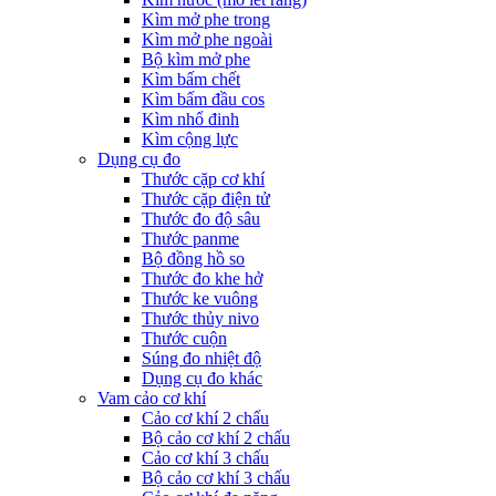
Kìm mở phe trong
Kìm mở phe ngoài
Bộ kìm mở phe
Kìm bấm chết
Kìm bấm đầu cos
Kìm nhổ đinh
Kìm cộng lực
Dụng cụ đo
Thước cặp cơ khí
Thước cặp điện tử
Thước đo độ sâu
Thước panme
Bộ đồng hồ so
Thước đo khe hở
Thước ke vuông
Thước thủy nivo
Thước cuộn
Súng đo nhiệt độ
Dụng cụ đo khác
Vam cảo cơ khí
Cảo cơ khí 2 chấu
Bộ cảo cơ khí 2 chấu
Cảo cơ khí 3 chấu
Bộ cảo cơ khí 3 chấu