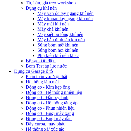
Tủ, bàn, giá treo workshop
Dụng cụ khí nén
Máy vặn ốc tay ngang khí nén
Máy khoan tay ngang khí nén
Máy mài khí nén
Máy chà khí nén
Máy siết bu lông khí nén
Máy bắn đinh tán khí nén
Súng bơm mỡ khí nén
Súng bơm hơi khí nén
Phụ kiện khí nén khác
Bộ sạc ô tô điện
Bơm Test áp lực nước
Dụng cụ Garage ô tô
Phần thân vỏ/ Nội thất
Hệ thống làm mát
Động cơ - Kìm kẹp ống
Động cơ - Hệ thống nhiên liệu
Động cơ - Đầu xy lanh
Động cơ - Hệ thống tăng áp
Động cơ - Phun nhiên liệu
Động cơ - Bugi máy xăng
Động cơ - Bugi máy dầu
Dây curoa, máy phát
Hệ thống xả/ xúc tác