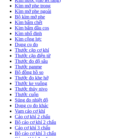
Kìm nước (mỏ lết răng)
Kìm mở phe trong
Kìm mở phe ngoài
Bộ kìm mở phe
Kìm bấm chết
Kìm bấm đầu cos
Kìm nhổ đinh
Kìm cộng lực
Dụng cụ đo
Thước cặp cơ khí
Thước cặp điện tử
Thước đo độ sâu
Thước panme
Bộ đồng hồ so
Thước đo khe hở
Thước ke vuông
Thước thủy nivo
Thước cuộn
Súng đo nhiệt độ
Dụng cụ đo khác
Vam cảo cơ khí
Cảo cơ khí 2 chấu
Bộ cảo cơ khí 2 chấu
Cảo cơ khí 3 chấu
Bộ cảo cơ khí 3 chấu