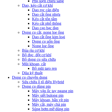
Phụ kiện chiếu sáng
Dao, kéo cắt cơ khí
Dao rọc cáp điện
Dao cắt ống nhựa
Kéo cắt tôn tấm
Kéo cắt phổ thông
Dao cạo bạc đạn
Dụng cụ cắt, nong loe ống
Dao cắt ống kim loại
Dụng cụ uốn ống
Nong loe ống
Búa rìu cơ khí
Bộ đục, đột cơ khí
Bộ dụng cụ sửa chữa
Mũi khoan, cắt
Bộ mũi taro ren
Dũa kỹ thuật
Dụng cụ chuyên dụng
Sửa chữa ô tô điện Hybrid
Dụng cụ dùng pin
Máy vặn ốc tay ngang pin
Máy siết bulong pin
Máy khoan, bắn vít pin
Máy cắt, máy chà pin
Súng bơm mỡ dùng pin