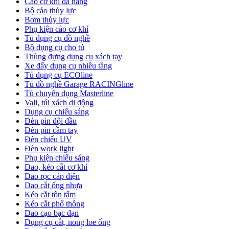
Cảo cơ khí đa năng
Bộ cảo thủy lực
Bơm thủy lực
Phụ kiện cảo cơ khí
Tủ dụng cụ đồ nghề
Bộ dụng cụ cho tủ
Thùng đựng dụng cụ xách tay
Xe đẩy dụng cụ nhiều tầng
Tủ dụng cụ ECOline
Tủ đồ nghề Garage RACINGline
Tủ chuyên dụng Masterline
Vali, túi xách di động
Dụng cụ chiếu sáng
Đèn pin đội đầu
Đèn pin cầm tay
Đèn chiếu UV
Đèn work light
Phụ kiện chiếu sáng
Dao, kéo cắt cơ khí
Dao rọc cáp điện
Dao cắt ống nhựa
Kéo cắt tôn tấm
Kéo cắt phổ thông
Dao cạo bạc đạn
Dụng cụ cắt, nong loe ống