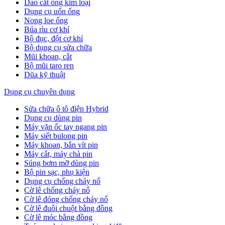
Dao cắt ống kim loại
Dụng cụ uốn ống
Nong loe ống
Búa rìu cơ khí
Bộ đục, đột cơ khí
Bộ dụng cụ sửa chữa
Mũi khoan, cắt
Bộ mũi taro ren
Dũa kỹ thuật
Dụng cụ chuyên dụng
Sửa chữa ô tô điện Hybrid
Dụng cụ dùng pin
Máy vặn ốc tay ngang pin
Máy siết bulong pin
Máy khoan, bắn vít pin
Máy cắt, máy chà pin
Súng bơm mỡ dùng pin
Bộ pin sạc, phụ kiện
Dụng cụ chống cháy nổ
Cờ lê chống cháy nổ
Cờ lê đóng chống cháy nổ
Cờ lê đuôi chuột bằng đồng
Cờ lê móc bằng đồng