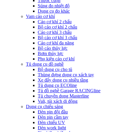
Thước cuộn
Súng đo nhiệt độ
Dụng cụ đo khác
Vam cảo cơ khí
Cảo cơ khí 2 chấu
Bộ cảo cơ khí 2 chấu
Cảo cơ khí 3 chấu
Bộ cảo cơ khí 3 chấu
Cảo cơ khí đa năng
Bộ cảo thủy lực
Bơm thủy lực
Phụ kiện cảo cơ khí
Tủ dụng cụ đồ nghề
Bộ dụng cụ cho tủ
Thùng đựng dụng cụ xách tay
Xe đẩy dụng cụ nhiều tầng
Tủ dụng cụ ECOline
Tủ đồ nghề Garage RACINGline
Tủ chuyên dụng Masterline
Vali, túi xách di động
Dụng cụ chiếu sáng
Đèn pin đội đầu
Đèn pin cầm tay
Đèn chiếu UV
Đèn work light