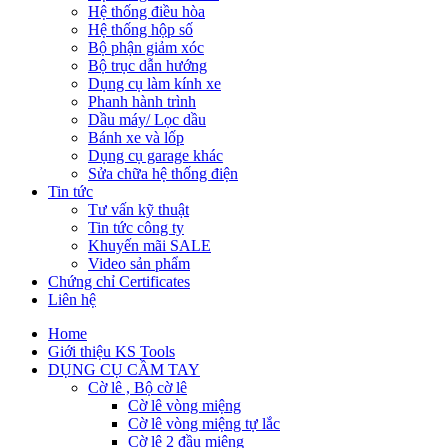
Hệ thống điều hòa
Hệ thống hộp số
Bộ phận giảm xóc
Bộ trục dẫn hướng
Dụng cụ làm kính xe
Phanh hành trình
Dầu máy/ Lọc dầu
Bánh xe và lốp
Dụng cụ garage khác
Sửa chữa hệ thống điện
Tin tức
Tư vấn kỹ thuật
Tin tức công ty
Khuyến mãi SALE
Video sản phẩm
Chứng chỉ Certificates
Liên hệ
Home
Giới thiệu KS Tools
DỤNG CỤ CẦM TAY
Cờ lê , Bộ cờ lê
Cờ lê vòng miệng
Cờ lê vòng miệng tự lắc
Cờ lê 2 đầu miệng