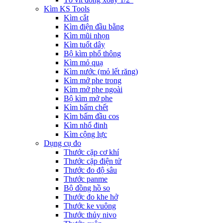
Kìm KS Tools
Kìm cắt
Kìm điện đầu bằng
Kìm mũi nhọn
Kìm tuốt dây
Bộ kìm phổ thông
Kìm mỏ quạ
Kìm nước (mỏ lết răng)
Kìm mở phe trong
Kìm mở phe ngoài
Bộ kìm mở phe
Kìm bấm chết
Kìm bấm đầu cos
Kìm nhổ đinh
Kìm cộng lực
Dụng cụ đo
Thước cặp cơ khí
Thước cặp điện tử
Thước đo độ sâu
Thước panme
Bộ đồng hồ so
Thước đo khe hở
Thước ke vuông
Thước thủy nivo