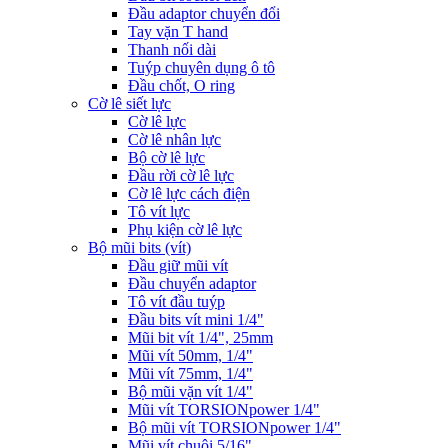
Đầu adaptor chuyển đổi
Tay vặn T hand
Thanh nối dài
Tuýp chuyên dụng ô tô
Đầu chốt, O ring
Cờ lê siết lực
Cờ lê lực
Cờ lê nhân lực
Bộ cờ lê lực
Đầu rời cờ lê lực
Cờ lê lực cách điện
Tô vít lực
Phụ kiện cờ lê lực
Bộ mũi bits (vít)
Đầu giữ mũi vít
Đầu chuyển adaptor
Tô vít đầu tuýp
Đầu bits vít mini 1/4"
Mũi bit vít 1/4", 25mm
Mũi vít 50mm, 1/4"
Mũi vít 75mm, 1/4"
Bộ mũi vặn vít 1/4"
Mũi vít TORSIONpower 1/4"
Bộ mũi vít TORSIONpower 1/4"
Mũi vít chuôi 5/16"