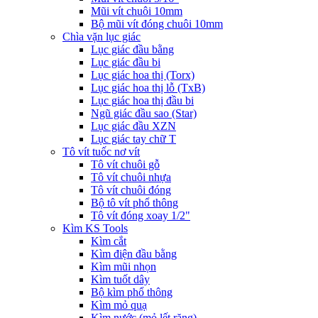
Mũi vít chuôi 10mm
Bộ mũi vít đóng chuôi 10mm
Chìa vặn lục giác
Lục giác đầu bằng
Lục giác đầu bi
Lục giác hoa thị (Torx)
Lục giác hoa thị lỗ (TxB)
Lục giác hoa thị đầu bi
Ngũ giác đầu sao (Star)
Lục giác đầu XZN
Lục giác tay chữ T
Tô vít tuốc nơ vít
Tô vít chuôi gỗ
Tô vít chuôi nhựa
Tô vít chuôi đóng
Bộ tô vít phổ thông
Tô vít đóng xoay 1/2"
Kìm KS Tools
Kìm cắt
Kìm điện đầu bằng
Kìm mũi nhọn
Kìm tuốt dây
Bộ kìm phổ thông
Kìm mỏ quạ
Kìm nước (mỏ lết răng)