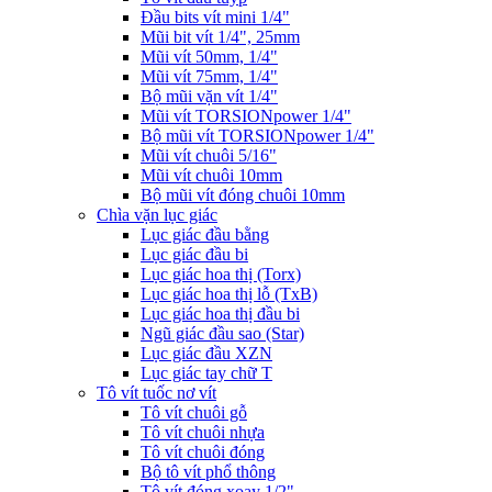
Đầu bits vít mini 1/4"
Mũi bit vít 1/4", 25mm
Mũi vít 50mm, 1/4"
Mũi vít 75mm, 1/4"
Bộ mũi vặn vít 1/4"
Mũi vít TORSIONpower 1/4"
Bộ mũi vít TORSIONpower 1/4"
Mũi vít chuôi 5/16"
Mũi vít chuôi 10mm
Bộ mũi vít đóng chuôi 10mm
Chìa vặn lục giác
Lục giác đầu bằng
Lục giác đầu bi
Lục giác hoa thị (Torx)
Lục giác hoa thị lỗ (TxB)
Lục giác hoa thị đầu bi
Ngũ giác đầu sao (Star)
Lục giác đầu XZN
Lục giác tay chữ T
Tô vít tuốc nơ vít
Tô vít chuôi gỗ
Tô vít chuôi nhựa
Tô vít chuôi đóng
Bộ tô vít phổ thông
Tô vít đóng xoay 1/2"