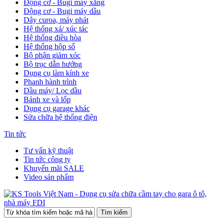
Động cơ - Bugi máy xăng
Động cơ - Bugi máy dầu
Dây curoa, máy phát
Hệ thống xả/ xúc tác
Hệ thống điều hòa
Hệ thống hộp số
Bộ phận giảm xóc
Bộ trục dẫn hướng
Dụng cụ làm kính xe
Phanh hành trình
Dầu máy/ Lọc dầu
Bánh xe và lốp
Dụng cụ garage khác
Sửa chữa hệ thống điện
Tin tức
Tư vấn kỹ thuật
Tin tức công ty
Khuyến mãi SALE
Video sản phẩm