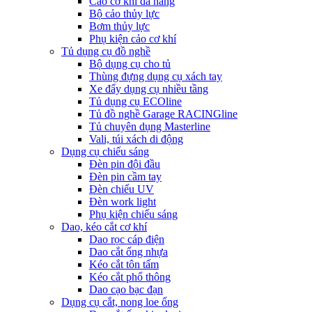
Cảo cơ khí đa năng
Bộ cảo thủy lực
Bơm thủy lực
Phụ kiện cảo cơ khí
Tủ dụng cụ đồ nghề
Bộ dụng cụ cho tủ
Thùng đựng dụng cụ xách tay
Xe đẩy dụng cụ nhiều tầng
Tủ dụng cụ ECOline
Tủ đồ nghề Garage RACINGline
Tủ chuyên dụng Masterline
Vali, túi xách di động
Dụng cụ chiếu sáng
Đèn pin đội đầu
Đèn pin cầm tay
Đèn chiếu UV
Đèn work light
Phụ kiện chiếu sáng
Dao, kéo cắt cơ khí
Dao rọc cáp điện
Dao cắt ống nhựa
Kéo cắt tôn tấm
Kéo cắt phổ thông
Dao cạo bạc đạn
Dụng cụ cắt, nong loe ống