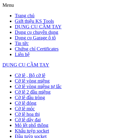
Menu
Trang chủ
Giới thiệu KS Tools
DỤNG CỤ CẦM TAY
Dụng cụ chuyên dụng
Dụng cụ Garage ô tô
Tin tức
Chứng chỉ Certificates
Liên hệ
DỤNG CỤ CẦM TAY
Cờ lê , Bộ cờ lê
Cờ lê vòng miệng
Cờ lê vòng miệng tự lắc
Cờ lê 2 đầu miệng
Cờ lê đầu tròng
Cờ lê đóng
Cờ lê móc
Cờ lê hoa thị
Cờ lê dây đai
Mỏ lết phổ thông
Khẩu tuýp socket
Đầu tuýp socket