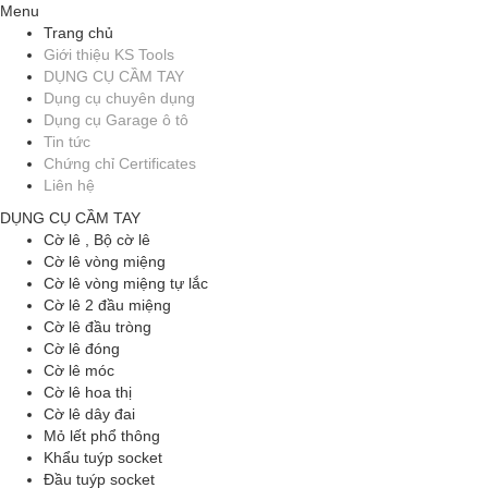
Menu
Trang chủ
Giới thiệu KS Tools
DỤNG CỤ CẦM TAY
Dụng cụ chuyên dụng
Dụng cụ Garage ô tô
Tin tức
Chứng chỉ Certificates
Liên hệ
DỤNG CỤ CẦM TAY
Cờ lê , Bộ cờ lê
Cờ lê vòng miệng
Cờ lê vòng miệng tự lắc
Cờ lê 2 đầu miệng
Cờ lê đầu tròng
Cờ lê đóng
Cờ lê móc
Cờ lê hoa thị
Cờ lê dây đai
Mỏ lết phổ thông
Khẩu tuýp socket
Đầu tuýp socket