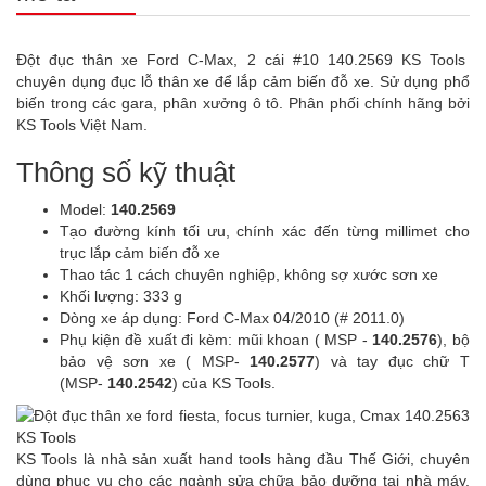
Đột đục thân xe Ford C-Max, 2 cái #10 140.2569 KS Tools
chuyên dụng đục lỗ thân xe để lắp cảm biến đỗ xe. Sử dụng phổ
biến trong các gara, phân xưởng ô tô. Phân phối chính hãng bởi
KS Tools Việt Nam.
Thông số kỹ thuật
Model:
140.2569
Tạo đường kính tối ưu, chính xác đến từng millimet cho
trục lắp cảm biến đỗ xe
Thao tác 1 cách chuyên nghiệp, không sợ xước sơn xe
Khối lượng: 333 g
Dòng xe áp dụng: Ford C-Max
04/2010 (# 2011.0)
Phụ kiện đề xuất đi kèm: mũi khoan ( MSP -
140.2576
), bộ
bảo vệ sơn xe ( MSP-
140.2577
) và tay đục chữ T
(MSP-
140.2542
) của KS Tools.
KS Tools là nhà sản xuất hand tools hàng đầu Thế Giới, chuyên
dùng phục vụ cho các ngành sửa chữa bảo dưỡng tại nhà máy,