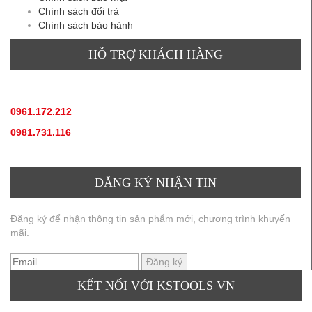
Chính sách đổi trả
Chính sách bảo hành
HỖ TRỢ KHÁCH HÀNG
TƯ VẤN SẢN PHẨM
:
0961.172.212
(hotline, zallo)
0981.731.116
(hotline, zallo)
ĐĂNG KÝ NHẬN TIN
Đăng ký để nhận thông tin sản phẩm mới, chương trình khuyến
mãi.
KẾT NỐI VỚI KSTOOLS VN