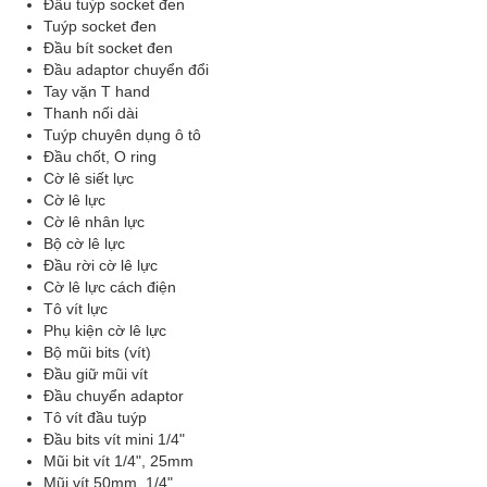
Đầu tuýp socket đen
Tuýp socket đen
Đầu bít socket đen
Đầu adaptor chuyển đổi
Tay vặn T hand
Thanh nối dài
Tuýp chuyên dụng ô tô
Đầu chốt, O ring
Cờ lê siết lực
Cờ lê lực
Cờ lê nhân lực
Bộ cờ lê lực
Đầu rời cờ lê lực
Cờ lê lực cách điện
Tô vít lực
Phụ kiện cờ lê lực
Bộ mũi bits (vít)
Đầu giữ mũi vít
Đầu chuyển adaptor
Tô vít đầu tuýp
Đầu bits vít mini 1/4"
Mũi bit vít 1/4", 25mm
Mũi vít 50mm, 1/4"