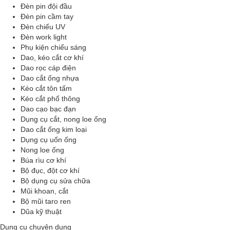
Đèn pin đội đầu
Đèn pin cầm tay
Đèn chiếu UV
Đèn work light
Phụ kiện chiếu sáng
Dao, kéo cắt cơ khí
Dao rọc cáp điện
Dao cắt ống nhựa
Kéo cắt tôn tấm
Kéo cắt phổ thông
Dao cạo bạc đạn
Dụng cụ cắt, nong loe ống
Dao cắt ống kim loại
Dụng cụ uốn ống
Nong loe ống
Búa rìu cơ khí
Bộ đục, đột cơ khí
Bộ dụng cụ sửa chữa
Mũi khoan, cắt
Bộ mũi taro ren
Dũa kỹ thuật
Dụng cụ chuyên dụng