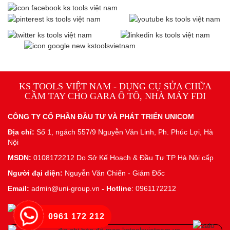
KS TOOLS VIỆT NAM - DỤNG CỤ SỬA CHỮA
CẦM TAY CHO GARA Ô TÔ, NHÀ MÁY FDI
CÔNG TY CỔ PHẦN ĐẦU TƯ VÀ PHÁT TRIỂN UNICOM
Địa chỉ:
Số 1, ngách 557/9 Nguyễn Văn Linh, Ph. Phúc Lợi, Hà
Nội
MSDN:
0108172212 Do Sở Kế Hoạch & Đầu Tư TP Hà Nội cấp
Người đại diện:
Nguyễn Văn Chiến - Giám Đốc
Email:
admin@uni-group.vn
-
Hotline
: 0961172212
0961 172 212