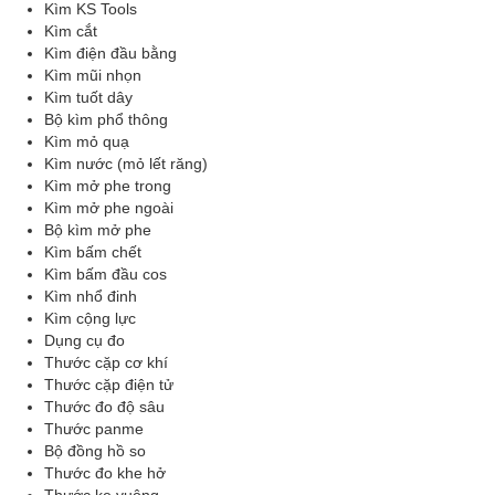
Kìm KS Tools
Kìm cắt
Kìm điện đầu bằng
Kìm mũi nhọn
Kìm tuốt dây
Bộ kìm phổ thông
Kìm mỏ quạ
Kìm nước (mỏ lết răng)
Kìm mở phe trong
Kìm mở phe ngoài
Bộ kìm mở phe
Kìm bấm chết
Kìm bấm đầu cos
Kìm nhổ đinh
Kìm cộng lực
Dụng cụ đo
Thước cặp cơ khí
Thước cặp điện tử
Thước đo độ sâu
Thước panme
Bộ đồng hồ so
Thước đo khe hở