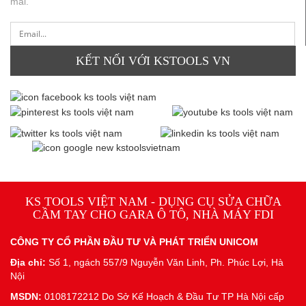
mãi.
KẾT NỐI VỚI KSTOOLS VN
KS TOOLS VIỆT NAM - DỤNG CỤ SỬA CHỮA
CẦM TAY CHO GARA Ô TÔ, NHÀ MÁY FDI
CÔNG TY CỔ PHẦN ĐẦU TƯ VÀ PHÁT TRIỂN UNICOM
Địa chỉ:
Số 1, ngách 557/9 Nguyễn Văn Linh, Ph. Phúc Lợi, Hà
Nội
MSDN:
0108172212 Do Sở Kế Hoạch & Đầu Tư TP Hà Nội cấp