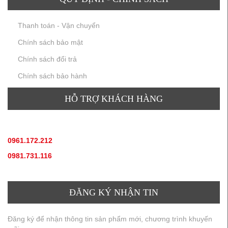
Thanh toán - Vận chuyển
Chính sách bảo mật
Chính sách đổi trả
Chính sách bảo hành
HỖ TRỢ KHÁCH HÀNG
TƯ VẤN SẢN PHẨM
:
0961.172.212
(hotline, zallo)
0981.731.116
(hotline, zallo)
ĐĂNG KÝ NHẬN TIN
Đăng ký để nhận thông tin sản phẩm mới, chương trình khuyến