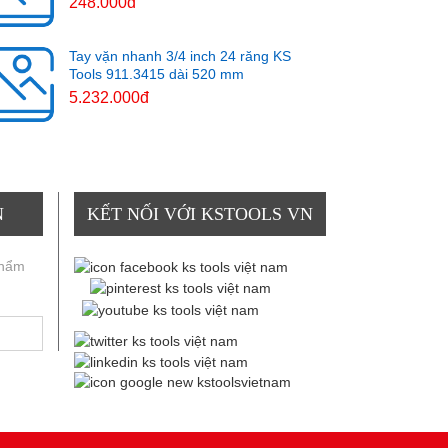
248.000đ
Tay vặn nhanh 3/4 inch 24 răng KS
Tools 911.3415 dài 520 mm
5.232.000đ
N
KẾT NỐI VỚI KSTOOLS VN
phẩm