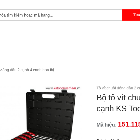
 CẦM TAY
DỤNG CỤ CHUYÊN DỤNG
DỤNG CỤ GARAGE 
i đóng đầu 2 cạnh 4 cạnh hoa thị
Tô vít chuôi đóng đầu 2 c
Bộ tô vít ch
cạnh KS Too
151.11
Mã hiệu: