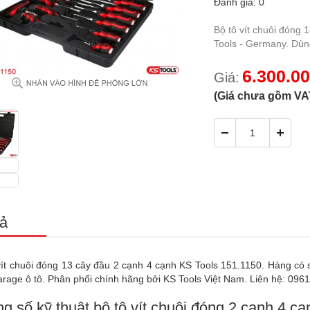
Đánh giá: 0
Bộ tô vít chuôi đóng
Tools - Germany. Dùn
6.300.0
Giá:
(Giá chưa gồm VA
ả
vít chuôi đóng 13 cây đầu 2 cạnh 4 cạnh KS Tools 151.1150. Hàng c
arage ô tô. Phân phối chính hãng bởi KS Tools Việt Nam. Liên hệ: 096
g số kỹ thuật bộ tô vít chuôi đóng 2 cạnh 4 cạ