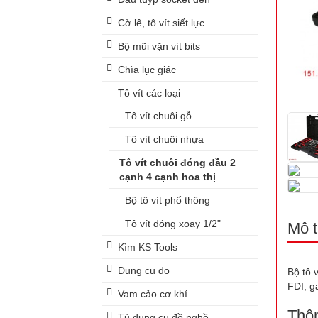
Cờ lê, tô vít siết lực
Bộ mũi vặn vít bits
Chìa lục giác
Tô vít các loại
Tô vít chuôi gỗ
Tô vít chuôi nhựa
Tô vít chuôi đóng đầu 2
cạnh 4 cạnh hoa thị
Bộ tô vít phổ thông
Tô vít đóng xoay 1/2"
Mô t
Kìm KS Tools
Dụng cụ đo
Bộ tô 
FDI, g
Vam cảo cơ khí
Thôn
Tủ dụng cụ đồ nghề