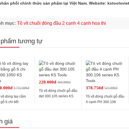
phân phối chính thức sản phẩm tại Việt Nam. Website: kstoolsvi
nh mục:
Tô vít chuôi đóng đầu 2 cạnh 4 cạnh hoa thị
 phẩm tương tự
220.000đ
304.000đ
80.000đ
378.750đ
2.732.000đ
523.000đ
Tô vít đóng chuôi gỗ đầu
dẹt 300.105 series KS
 vít đóng tay cầm
Tô vít đóng chuôi gỗ đầu
Tools
gỗ 6 chi tiết
4 cạnh PH 300.106
1050 KS Tools
series KS Tools
 giá